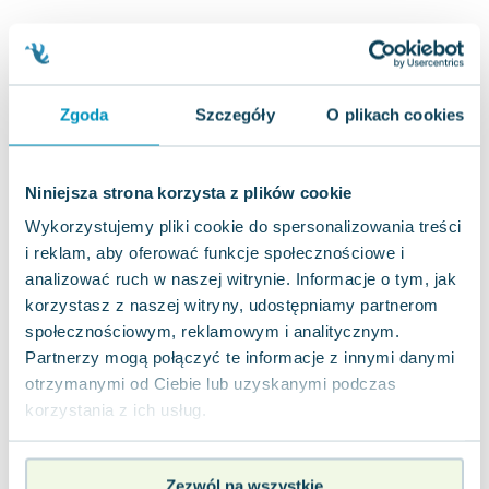
Joseph Murphy
Jan Sztaudynger
Aleksander Puszkin
Oscar Wilde
Zgoda
Szczegóły
O plikach cookies
Małgorzata Ohme
Maddie Ziegler
Leszek Czarnecki
Niniejsza strona korzysta z plików cookie
Joanna Racewicz
Wykorzystujemy pliki cookie do spersonalizowania treści
Maria Seweryn
i reklam, aby oferować funkcje społecznościowe i
Janina Zającówna
analizować ruch w naszej witrynie. Informacje o tym, jak
Eric Helms
korzystasz z naszej witryny, udostępniamy partnerom
Anna Prus (oprac.)
społecznościowym, reklamowym i analitycznym.
Nela Mała Reporterka
Partnerzy mogą połączyć te informacje z innymi danymi
otrzymanymi od Ciebie lub uzyskanymi podczas
Agnieszka Maciąg
korzystania z ich usług.
Barbara Wrzesińska
Terry Pratchett
Virginia Woolf
Zezwól na wszystkie