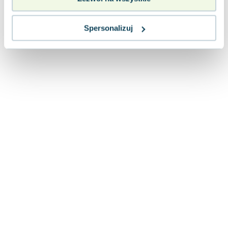
Lorraine Warren
Ajahn Brahm
Spersonalizuj
Lucinda Riley
Jacek Walkiewicz