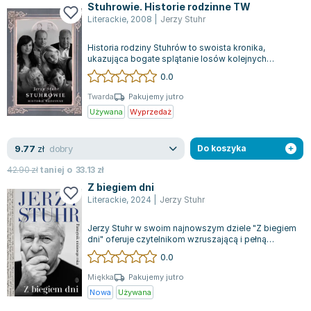
Stuhrowie. Historie rodzinne TW
Zygmunt Freud
Literackie
,
2008
|
Jerzy Stuhr
Agata Passent
Historia rodziny Stuhrów to swoista kronika,
Michel Moran
ukazująca bogate splątanie losów kolejnych
Maciej Orłoś
generacji, dla których więzi rodzinne mają...
0.0
Jo Nesbo
Twarda
Pakujemy jutro
Katarzyna Miller
Używana
Wyprzedaż
Antoine de Saint Exupery
Lew Tołstoj
dobry
9.77
zł
Do koszyka
Mark Twain
42.90
zł
taniej o
33.13
zł
Marcin Meller
Z biegiem dni
Paulina Młynarska
Literackie
,
2024
|
Jerzy Stuhr
ks. Piotr Pawlukiewicz
Jerzy Stuhr w swoim najnowszym dziele "Z biegiem
Jarosław Sokołowski
dni" oferuje czytelnikom wzruszającą i pełną
Piotr Latocha
refleksji opowieść o schyłku jego ak...
0.0
Michael Scott
Miękka
Pakujemy jutro
Piotr Semka
Nowa
Używana
Jarosław Iwaszkiewicz