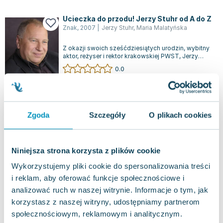
Ucieczka do przodu! Jerzy Stuhr od A do Z
Znak
,
2007
|
Jerzy Stuhr
,
Maria Malatyńska
Z okazji swoich sześćdziesiątych urodzin, wybitny
aktor, reżyser i rektor krakowskiej PWST, Jerzy
Stuhr, postanowił podzielić się...
0.0
Miękka
Pakujemy jutro
Używana
Zgoda
Szczegóły
O plikach cookies
jak nowa
4.10
zł
Do koszyka
24.99
zł
taniej o
20.89
zł
Kto tam zerka na Kacperka?
Niniejsza strona korzysta z plików cookie
Literackie
,
2014
|
Jerzy Stuhr
,
Marianna Bończa-Stuhr
Wykorzystujemy pliki cookie do spersonalizowania treści
i reklam, aby oferować funkcje społecznościowe i
Wyobraźcie sobie wieczory pełne opowieści, gdy
Jerzy Stuhr snuje bajki, których słuchają zarówno
analizować ruch w naszej witrynie. Informacje o tym, jak
Marianna, jak i Maciej Stuhr, a t...
0.0
korzystasz z naszej witryny, udostępniamy partnerom
Twarda
Pakujemy jutro
społecznościowym, reklamowym i analitycznym.