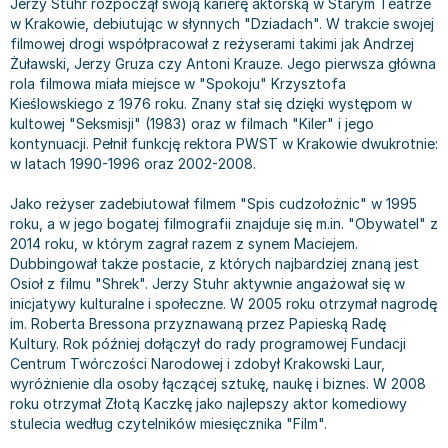
Jerzy Stuhr rozpoczął swoją karierę aktorską w Starym Teatrze
Bajki wiersze
Książki: finanse, księgowość, bankowość
Książki: pamiętniki, dzienniki i listy
Liceum i technikum
Książki o sportowcach
Julian Tuwim
w Krakowie, debiutując w słynnych "Dziadach". W trakcie swojej
filmowej drogi współpracował z reżyserami takimi jak Andrzej
Do kolorowania i naklejania
Książki o gospodarce
Wywiady, wspomnienia - książki
Podręczniki do 1 klasy liceum i technikum
Książki: Turystyka i podróże
Bracia Grimm
Żuławski, Jerzy Gruza czy Antoni Krauze. Jego pierwsza główna
Kontrastowe obrazki
Inne
Komiksy
Podręczniki do 2 klasy liceum i technikum
Albumy krajoznawcze
Stephen King
rola filmowa miała miejsce w "Spokoju" Krzysztofa
Kreatywne / Aktywizujące
Książki o marketingu
Komiksy dla dorosłych
Podręczniki do 3 klasy liceum i technikum
Albumy krajoznawcze - Polska
Tanya Valko
Kieślowskiego z 1976 roku. Znany stał się dzięki występom w
Poznawanie świata
Książki o zarządzaniu
Komiksy dla dzieci
Podręczniki do klasy 4 liceum i technikum
Albumy krajoznawcze - Świat
Lauren Kate
kultowej "Seksmisji" (1983) oraz w filmach "Kiler" i jego
kontynuacji. Pełnił funkcję rektora PWST w Krakowie dwukrotnie:
Podręczniki szkolne
Historia - książki
Komiksy dla młodzieży
Podręczniki do szkoły zawodowej
Atlasy
Jan Brzechwa
w latach 1990-1996 oraz 2002-2008.
Edukacja przedszkolna
Archeologia - książki
Komiksy obcojęzyczne
Podręczniki do 1 klasy szkoły zawodowej
Atlasy - Polska
E. L. James
Liceum, Technikum
Historia Polski - książki
Fantastyka, horror - książki
Podręczniki do 2 klasy szkoły zawodowej
Atlasy - świat
Virginia C. Andrews
Jako reżyser zadebiutował filmem "Spis cudzołożnic" w 1995
roku, a w jego bogatej filmografii znajduje się m.in. "Obywatel" z
Szkoła podstawowa
Historia świata - książki
Książki fantasy
Podręczniki do 3 klasy szkoły zawodowej
Globusy
Waldemar Łysiak
2014 roku, w którym zagrał razem z synem Maciejem.
Szkoły wyższe
II Wojna Światowa - książki
Książki horrory
Książki dla dzieci
Mapy
Monika Szwaja
Dubbingował także postacie, z których najbardziej znaną jest
Szkoła zawodowa
Książki militarne
Science Fiction - książki
Książki dla dzieci do 2 lat
Mapy - Polska
Camilla Läckberg
Osioł z filmu "Shrek". Jerzy Stuhr aktywnie angażował się w
inicjatywy kulturalne i społeczne. W 2005 roku otrzymał nagrodę
Książki: Prawo
Książki kryminały
Książki: bajki dla dzieci do 2 lat
Mapy - Świat
Jan Kochanowski
im. Roberta Bressona przyznawaną przez Papieską Radę
Inne
Książki z poezją, aforyzmami i dramaty
Do kąpieli i zabawy
Przewodniki turystyczne
Henning Mankell
Kultury. Rok później dołączył do rady programowej Fundacji
Książki: Prawo administracyjne
Książki dramaty
Kolorowanki i książki do naklejania do 2 lat
Przewodniki turystyczne - Polska
Beata Pawlikowska
Centrum Twórczości Narodowej i zdobył Krakowski Laur,
Książki: Prawo cywilne
Książki humorystyczne i aforyzmy
Książki grające, z puzzlami i magnesami do 2 lat
Przewodniki turystyczne - Świat
L.J. Smith
wyróżnienie dla osoby łączącej sztukę, naukę i biznes. W 2008
roku otrzymał Złotą Kaczkę jako najlepszy aktor komediowy
Książki: Prawo finansowe
Tomiki poezji
Obrazki kontrastowe dla niemowląt
Książki: Zdrowie, rodzina, związki
Diana Palmer
stulecia według czytelników miesięcznika "Film".
Książki: Prawo karne
Książki o sztuce
Poznawanie świata dla dzieci do 2 lat - książki
Książki: Rodzina, związki
Bear Grylls