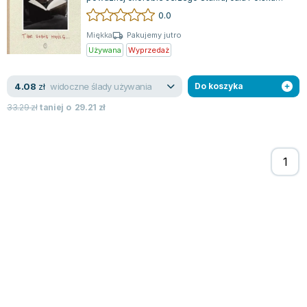
zamarła w niepokoju. Ten ceniony prz...
0.0
Miękka
Pakujemy jutro
Używana
Wyprzedaż
widoczne ślady używania
4.08
zł
Do koszyka
33.29
zł
taniej o
29.21
zł