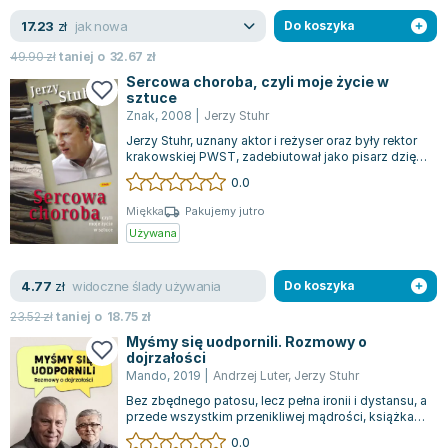
Joseph Murphy
jak nowa
17.23
zł
Do koszyka
Jan Sztaudynger
49.90
zł
taniej o
32.67
zł
Aleksander Puszkin
Sercowa choroba, czyli moje życie w
Oscar Wilde
sztuce
Znak
,
2008
|
Jerzy Stuhr
Małgorzata Ohme
Jerzy Stuhr, uznany aktor i reżyser oraz były rektor
Maddie Ziegler
krakowskiej PWST, zadebiutował jako pisarz dzięki
Leszek Czarnecki
swojej niezapomnianej książ...
0.0
Joanna Racewicz
Miękka
Pakujemy jutro
Maria Seweryn
Używana
Janina Zającówna
Eric Helms
widoczne ślady używania
4.77
zł
Do koszyka
Anna Prus (oprac.)
23.52
zł
taniej o
18.75
zł
Nela Mała Reporterka
Myśmy się uodpornili. Rozmowy o
Agnieszka Maciąg
dojrzałości
Mando
,
2019
|
Andrzej Luter
,
Jerzy Stuhr
Barbara Wrzesińska
Bez zbędnego patosu, lecz pełna ironii i dystansu, a
Terry Pratchett
przede wszystkim przenikliwej mądrości, książka
Virginia Woolf
ta prezentuje wyjątkową rozmo...
0.0