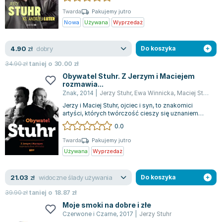
Lorraine Warren
Twarda
Pakujemy jutro
Ajahn Brahm
Nowa
Używana
Wyprzedaż
Lucinda Riley
Jacek Walkiewicz
dobry
4.90
zł
Do koszyka
34.90
zł
taniej o
30.00
zł
Obywatel Stuhr. Z Jerzym i Maciejem
rozmawia...
Znak
,
2014
|
Jerzy Stuhr
,
Ewa Winnicka
,
Maciej Stuhr
,
Je
Jerzy i Maciej Stuhr, ojciec i syn, to znakomici
artyści, których twórczość cieszy się uznaniem
zarówno publiczności, jak i krytyk...
0.0
Twarda
Pakujemy jutro
Używana
Wyprzedaż
widoczne ślady używania
21.03
zł
Do koszyka
39.90
zł
taniej o
18.87
zł
Moje smoki na dobre i złe
Czerwone i Czarne
,
2017
|
Jerzy Stuhr