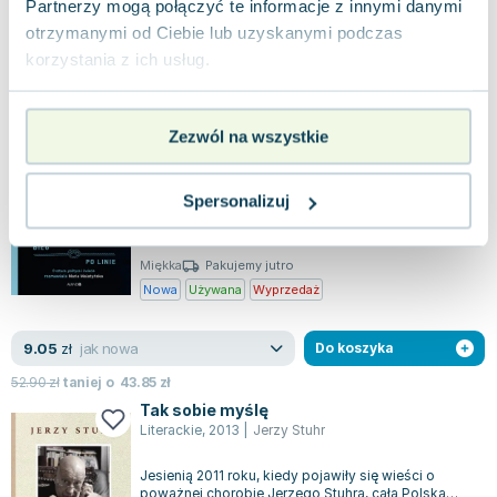
Używana
Wyprzedaż
Partnerzy mogą połączyć te informacje z innymi danymi
otrzymanymi od Ciebie lub uzyskanymi podczas
korzystania z ich usług.
dobry
3.62
zł
Do koszyka
34.90
zł
taniej o
31.28
zł
Bieg po linie
Zezwól na wszystkie
Mando
,
2023
|
Jerzy Stuhr
,
Maria Malatyńska
Jak żyć, gdy wszyscy patrzą?Jerzy Stuhr, wybitny
Spersonalizuj
polski aktor, w szczerej refleksji odsłania swoje
osobiste zmagania, życie w kraj...
0.0
Miękka
Pakujemy jutro
Nowa
Używana
Wyprzedaż
jak nowa
9.05
zł
Do koszyka
52.90
zł
taniej o
43.85
zł
Tak sobie myślę
Literackie
,
2013
|
Jerzy Stuhr
Jesienią 2011 roku, kiedy pojawiły się wieści o
poważnej chorobie Jerzego Stuhra, cała Polska