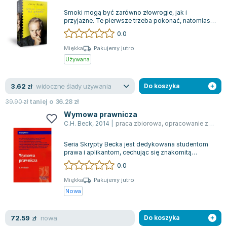
Smoki mogą być zarówno złowrogie, jak i
przyjazne. Te pierwsze trzeba pokonać, natomiast
z drugimi warto się zaprzyjaźnić. Jerzy S...
0.0
Miękka
Pakujemy jutro
Używana
widoczne ślady używania
3.62
zł
Do koszyka
39.90
zł
taniej o
36.28
zł
Wymowa prawnicza
C.H. Beck
,
2014
|
praca zbiorowa
,
opracowanie zbiorowe
Seria Skrypty Becka jest dedykowana studentom
prawa i aplikantom, cechując się znakomitą
jakością merytoryczną i redakcyjną oraz a...
0.0
Miękka
Pakujemy jutro
Nowa
nowa
72.59
zł
Do koszyka