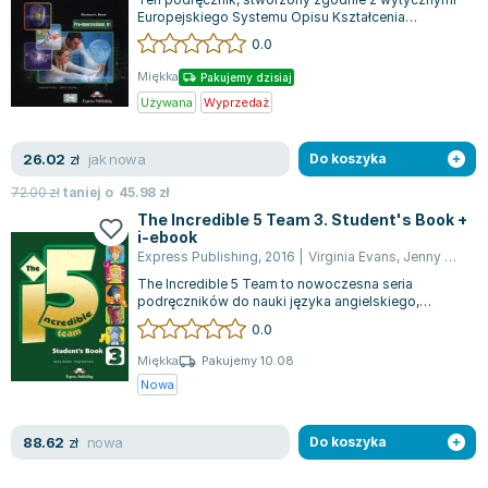
Europejskiego Systemu Opisu Kształcenia
Językowego (CEF), doskonale integruje się z...
0.0
Miękka
Pakujemy dzisiaj
Używana
Wyprzedaż
jak nowa
26.02
zł
Do koszyka
72.00
zł
taniej o
45.98
zł
The Incredible 5 Team 3. Student's Book +
i-ebook
Express Publishing
,
2016
|
Virginia Evans
,
Jenny Dooley
The Incredible 5 Team to nowoczesna seria
podręczników do nauki języka angielskiego,
stworzona z myślą o uczniach klas 4-6 szkół p...
0.0
Miękka
Pakujemy 10.08
Nowa
nowa
88.62
zł
Do koszyka