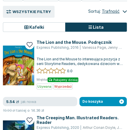
Książki: Prawo konstytucyjne
Książki: Film, muzyka, teatr
Książki dla dzieci 3-5 lat
Książki: Zdrowie
Dean Koontz
Książki: Prawo międzynarodowe
Książki: Historia sztuki
Książki: bajki dla dzieci 3-5 lat
Kuchnia i diety - książki
Andrzej Sapkowski
Sortuj:
Trafność
WSZYSTKIE FILTRY
Książki: Prawo - orzecznictwo
Książki o architekturze
Kolorowanki i książki do naklejania 3-5 lat
Autorskie książki kucharskie
Stephenie Meyer
Książki: Prawo pracy
Książki: Sztuka użytkowa
Książki do nauki języków obcych 3-5 lat
Ciasta, desery, wypieki - książki
Robert Ludlum
Kafelki
Lista
Książki: Prawo Unii Europejskiej
Książki: Sztuki wizualne
Książki do nauki pisania i liczenia 3-5 lat
Diety, zdrowe żywienie - książki
Maria Czubaszek
Teksty aktów prawnych
Inne
Książki grające, z puzzlami i magnesami 3-5 lat
Książki kucharskie
Nora Roberts
The Lion and the Mouse. Podręcznik
Express Publishing
,
2016
|
Vanessa Page
,
Jenny Dooley
Książki medyczne i naukowe
Kreatywne i aktywizujące książki dla dzieci 3-5 lat
Kuchnia polska - książki
Mario Vargas Llosa
Chemia - książki
Poznawanie świata dla dzieci 3-5 lat - książki
Napoje - książki
Katarzyna Grochola
The Lion and the Mouse to interesująca pozycja z
Książki o fizyce i astronomii
Książki o zainteresowaniach dla dzieci 3-5 lat
Książki: Poradniki
Ewa Nowak
serii Storytime Readers, dedykowana dzieciom w
wieku od 9 do 12 lat. Książka jest...
0.0
Geografia - książki
Książki dla dzieci 6-8 lat
Inne
Robin Cook
Inne
Książki do nauki czytania 6-8 lat
Książki: Dom, ogród - poradniki
Carlos Ruiz Zafon
Miękka
Pakujemy dzisiaj
Książki do matematyki
Książki do nauki języków obcych 6-8 lat
Książki: Hobby - poradniki
Konrad Gaca
Używana
Wyprzedaż
Książki medyczne
Książki do nauki pisania i liczenia 6-8 lat
Książki: Moda, uroda, savoir vivre - poradniki
Jerzy Zięba
jak nowa
5.54
Książki do nauk przyrodniczych
Kreatywne i aktywizujące książki dla dzieci 6-8 lat
Książki pamiątkowe
Jodi Picoult
zł
Do koszyka
Technika, inżynieria, technologia - książki, podręczniki -
Literatura dla dzieci 6-8 lat
Pozostałe książki
Dorota Terakowska
19.90
zł
taniej o
14.36
zł
nauki ścisłe
Poznawanie świata dla dzieci 6-8 lat - książki
Abbi Glines
The Creeping Man. Illustrated Readers.
Reader
Książki do nauk społecznych i humanistycznych
Książki o zainteresowaniach dla dzieci 6-8 lat
Alfred Szklarski
Express Publishing
,
2020
|
Arthur Conan Doyle
,
Jenny Dooley