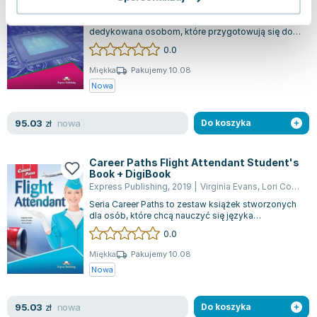
Express Publishing
,
2020
|
Taylor Carl
,
Virginia Evans
,
J
Książka "Electronics" z serii Career Paths jest
dedykowana osobom, które przygotowują się do
kariery w sektorze elektronicznym lub...
0.0
Miękka
Pakujemy 10.08
Nowa
nowa
95.03
zł
Do koszyka
Career Paths Flight Attendant Student's
Book + DigiBook
Express Publishing
,
2019
|
Virginia Evans
,
Lori Coocen
,
Seria Career Paths to zestaw książek stworzonych
dla osób, które chcą nauczyć się języka
angielskiego lub doskonalić jego znajomoś...
0.0
Miękka
Pakujemy 10.08
Nowa
nowa
95.03
zł
Do koszyka