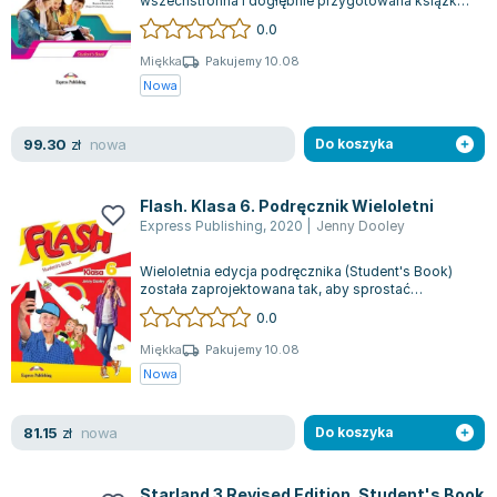
wszechstronna i dogłębnie przygotowana książka,
która ma na celu solidne przygotowanie uczni...
0.0
Miękka
Pakujemy 10.08
Nowa
nowa
99.30
zł
Do koszyka
Flash. Klasa 6. Podręcznik Wieloletni
Express Publishing
,
2020
|
Jenny Dooley
Wieloletnia edycja podręcznika (Student's Book)
została zaprojektowana tak, aby sprostać
potrzebom długotrwałego użytkowania. Przy...
0.0
Miękka
Pakujemy 10.08
Nowa
nowa
81.15
zł
Do koszyka
Starland 3 Revised Edition. Student's Book