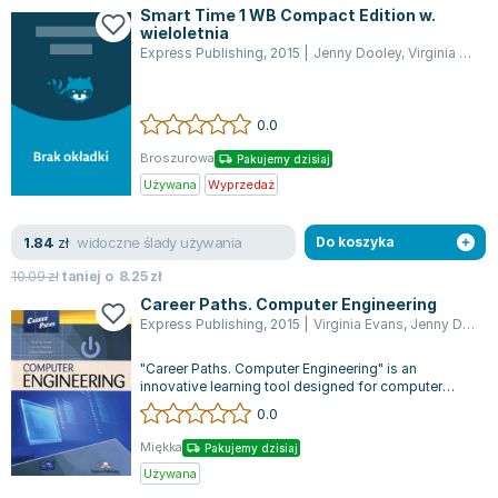
Smart Time 1 WB Compact Edition w.
wieloletnia
Express Publishing
,
2015
|
Jenny Dooley
,
Virginia Evans
0.0
Broszurowa
Pakujemy dzisiaj
Używana
Wyprzedaż
widoczne ślady używania
1.84
zł
Do koszyka
10.09
zł
taniej o
8.25
zł
Career Paths. Computer Engineering
Express Publishing
,
2015
|
Virginia Evans
,
Jenny Dooley
"Career Paths. Computer Engineering" is an
innovative learning tool designed for computer
engineering professionals aiming to enha...
0.0
Miękka
Pakujemy dzisiaj
Używana