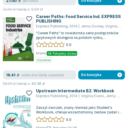
jak nowa
27.00
zł
Do koszyka
32.00
zł
taniej o
5.00
zł
Career Paths: Food Service Ind. EXPRESS
PUBLISHING
Express Publishing
,
2014
|
Jenny Dooley
,
Virginia Evans
"Career Paths" to nowatorska seria podręczników
językowych dostępna na polskim rynku,
przeznaczona dla osób pragnących nauczyć się...
0.0
Miękka
Pakujemy dzisiaj
Używana
widoczne ślady używania
18.41
zł
Do koszyka
58.99
zł
taniej o
40.58
zł
Upstream Intermediate B2. Workbook
Express Publishing
,
2014
|
Virginia Evans
,
Jenny Dooley
Zeszyt ćwiczeń, znany również jako Student's
Workbook, oferuje wszechstronny zestaw zadań i
ćwiczeń pomagających rozwijać umiejętn...
0.0
Miękka
Pakujemy 10.08