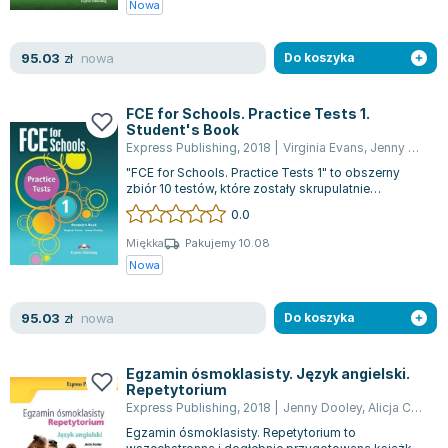
Nowa
nowa
95.03
zł
Do koszyka
FCE for Schools. Practice Tests 1.
Student's Book
Express Publishing
,
2018
|
Virginia Evans
,
Jenny Dooley
"FCE for Schools. Practice Tests 1" to obszerny
zbiór 10 testów, które zostały skrupulatnie
opracowane zgodnie z wymaganiami egzam...
0.0
Miękka
Pakujemy 10.08
Nowa
nowa
95.03
zł
Do koszyka
Egzamin ósmoklasisty. Język angielski.
Repetytorium
Express Publishing
,
2018
|
Jenny Dooley
,
Alicja Cholewa-Zawadzka
Egzamin ósmoklasisty. Repetytorium to