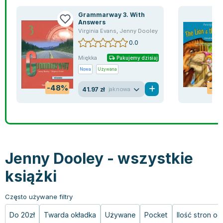
Bajki wiersze
Książki: finanse, księgowość, bankowość
Książki: pamiętniki, dzienniki i listy
Liceum i technikum
Książki o sportowcach
Julian Tuwim
Grammarway 3. With
Do kolorowania i naklejania
Książki o gospodarce
Wywiady, wspomnienia - książki
Podręczniki do 1 klasy liceum i technikum
Książki: Turystyka i podróże
Bracia Grimm
Answers
Virginia Evans
,
Jenny Dooley
Kontrastowe obrazki
Inne
Komiksy
Podręczniki do 2 klasy liceum i technikum
Albumy krajoznawcze
Stephen King
0.0
Kreatywne / Aktywizujące
Książki o marketingu
Komiksy dla dorosłych
Podręczniki do 3 klasy liceum i technikum
Albumy krajoznawcze - Polska
Tanya Valko
Miękka
Pakujemy dzisiaj
Poznawanie świata
Książki o zarządzaniu
Komiksy dla dzieci
Podręczniki do klasy 4 liceum i technikum
Albumy krajoznawcze - Świat
Lauren Kate
Nowa
Używana
Podręczniki szkolne
Historia - książki
Komiksy dla młodzieży
Podręczniki do szkoły zawodowej
Atlasy
Jan Brzechwa
Edukacja przedszkolna
Archeologia - książki
Komiksy obcojęzyczne
Podręczniki do 1 klasy szkoły zawodowej
Atlasy - Polska
E. L. James
-48%
-7
41.97 zł
jak nowa
Liceum, Technikum
Historia Polski - książki
Fantastyka, horror - książki
Podręczniki do 2 klasy szkoły zawodowej
Atlasy - świat
Virginia C. Andrews
Szkoła podstawowa
Historia świata - książki
Książki fantasy
Podręczniki do 3 klasy szkoły zawodowej
Globusy
Waldemar Łysiak
Szkoły wyższe
II Wojna Światowa - książki
Książki horrory
Książki dla dzieci
Mapy
Monika Szwaja
Szkoła zawodowa
Książki militarne
Science Fiction - książki
Książki dla dzieci do 2 lat
Mapy - Polska
Camilla Läckberg
Książki: Prawo
Książki kryminały
Książki: bajki dla dzieci do 2 lat
Mapy - Świat
Jan Kochanowski
Jenny Dooley - wszystkie
Inne
Książki z poezją, aforyzmami i dramaty
Do kąpieli i zabawy
Przewodniki turystyczne
Henning Mankell
książki
Książki: Prawo administracyjne
Książki dramaty
Kolorowanki i książki do naklejania do 2 lat
Przewodniki turystyczne - Polska
Beata Pawlikowska
Książki: Prawo cywilne
Książki humorystyczne i aforyzmy
Książki grające, z puzzlami i magnesami do 2 lat
Przewodniki turystyczne - Świat
L.J. Smith
Często używane filtry
Książki: Prawo finansowe
Tomiki poezji
Obrazki kontrastowe dla niemowląt
Książki: Zdrowie, rodzina, związki
Diana Palmer
Do 20zł
Twarda okładka
Używane
Pocket
Ilość stron o
Książki: Prawo karne
Książki o sztuce
Poznawanie świata dla dzieci do 2 lat - książki
Książki: Rodzina, związki
Bear Grylls