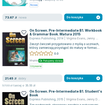
Nowa
nowa
73.67
zł
Do koszyka
On Screen. Pre-Intermediate B1. Workbook
& Grammar Book. Matura 2015
Express Publishing
,
2014
|
Virginia Evans
,
Jenny Dooley
Zeszyt ćwiczeń przygotowano z myślą o uczniach,
którzy zamierzają przystąpić do matury w formacie
obowiązującym od 2015 roku. Publ...
0.0
Miękka
Pakujemy dzisiaj
Używana
dobry
21.45
zł
Do koszyka
57.00
zł
taniej o
35.55
zł
On Screen. Pre-Intermediate B1. Student's
Book
Express Publishing
,
2015
|
Virginia Evans
,
Jenny Dooley
Ten podręcznik, stworzony zgodnie z wytycznymi