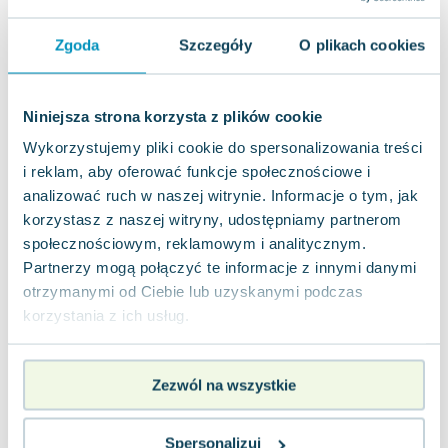
Miękka
Pakujemy dzisiaj
Zgoda
Szczegóły
O plikach cookies
Używana
jak nowa
49.32
zł
Do koszyka
Niniejsza strona korzysta z plików cookie
89.00
zł
taniej o
39.68
zł
Wykorzystujemy pliki cookie do spersonalizowania treści
Flash. Klasa 7. Podręcznik
i reklam, aby oferować funkcje społecznościowe i
Express Publishing
,
2020
|
Jenny Dooley
analizować ruch w naszej witrynie. Informacje o tym, jak
Podręcznik wieloletni, czyli Student's Book dla
korzystasz z naszej witryny, udostępniamy partnerom
szkół, jest dostosowany do długotrwałego
społecznościowym, reklamowym i analitycznym.
użytkowania oraz stworzony z myślą o plac...
0.0
Partnerzy mogą połączyć te informacje z innymi danymi
Miękka
Pakujemy 10.08
otrzymanymi od Ciebie lub uzyskanymi podczas
Nowa
korzystania z ich usług.
nowa
81.15
zł
Do koszyka
Zezwól na wszystkie
Electronics. Career Paths. Podręcznik +
Kod DigiBook
Spersonalizuj