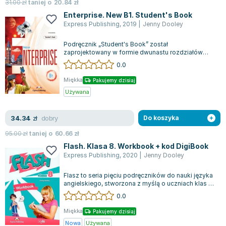
Książki: Psychologia, motywacja
Nauki historyczne - książki
Dan Brown
31.00
zł
taniej o
20.84
zł
Książki o naukach politycznych dla studentów
Bolesław Prus
Enterprise. New B1. Student's Book
Express Publishing
,
2019
|
Jenny Dooley
Książki do nauk przyrodniczych dla studentów
Clive Cussler
Książki do nauk społecznych dla studentów
Wanda Chotomska
Podręcznik „Student's Book” został
Książki do nauk ścisłych dla studentów
Józef Ignacy Kraszewski
zaprojektowany w formie dwunastu rozdziałów
tematycznych, które zawierają materiały dotyczące
0.0
Prawo - książki dla studentów
Clive Staples Lewis
s...
Technologia żywności - książki
Martyna Wojciechowska
Miękka
Pakujemy dzisiaj
Zarządzanie i marketing - książki
Melissa De la Cruz
Używana
Nauka języków obcych - książki
Blanka Lipińska
dobry
34.34
Podręczniki dla nauczycieli - metodyka
Jaś Kapela
zł
Do koszyka
Repetytoria, testy i materiały pomocnicze
Agatha Christie
95.00
zł
taniej o
60.66
zł
Witold Gadowski
Flash. Klasa 8. Workbook + kod DigiBook
Express Publishing
,
2020
|
Jenny Dooley
Jan Pietrzak
Marcin Kowalczyk
Flasz to seria pięciu podręczników do nauki języka
Piotr Zychowicz
angielskiego, stworzona z myślą o uczniach klas 4-
8 szkół podstawowych. Kurs te...
0.0
Joanna Jabłczyńska
Piotr Kościelny
Miękka
Pakujemy dzisiaj
Jan Piński
Nowa
Używana