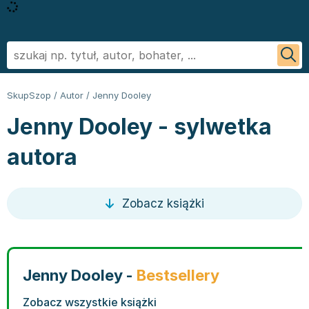
Powrót
Powrót
Powrót
Powrót
Powrót
Powrót
Biografie
Informatyka - książki
Literatura faktu, reportaż
Podręczniki szkolne
Książki regionalne
George R.R. Martin
SkupSzop
/
Autor
/
Jenny Dooley
Biznes ekonomia, marketing
Książki o aplikacjach biurowych
Literatura obcojęzyczna
Podręczniki do szkoły podstawowej
Książki: Ezoteryka i parapsychologia
Sylvia Day
Jenny Dooley - sylwetka
Ezoteryka i parapsychologia
Bazy danych - książki
Inne języki
Podręczniki do klasy 1 szkoły podstawowej
Książki: Anioły i demonologia
Jan Twardowski
Fantastyka, horror
Cyberbezpieczeństwo - książki
Język angielski
Podręczniki do klasy 2 szkoły podstawowej
Książki: Astrologia i przepowiednie
Ignacy Krasicki
autora
Kryminał sensacja i thriller
CAD/CAM - książki
Literatura obcojęzyczna - Język niemiecki - książki
Podręczniki do klasy 3 szkoły podstawowej
Książki i karty do wróżenia
Stieg Larsson
Kuchnia i diety
Grafika komputerowa - ksiażki
Literatura obyczajowa
Podręczniki do klasy 4 szkoły podstawowej
Książki: Nauki tajemne
Małgorzata Musierowicz
Literatura faktu, reportaż
Hardware - książki
Książki erotyczne
Podręczniki do 5 klasy szkoły podstawowej
Książki paranaukowe
Wojciech Cejrowski
Zobacz książki
Literatura obyczajowa
Inne
Literatura obyczajowa
Podręczniki do klasy 6 szkoły podstawowej w ofercie
Książki: Rozwój duchowy
Joanna Chmielewska
Poradniki
Programowanie - książki
Książki romanse
SkupSzop
Książki: Sport i wypoczynek
Nicholas Sparks
Romans
Sieci i serwery - książki
Literatura piękna obca
Podręczniki do klasy 7 szkoły podstawowej: kupuj w
Inne
Janusz Leon Wiśniewski
Sport i wypoczynek
Książki: biznes, ekonomia, marketing
Literatura piękna polska
Skupszopie i wybieraj z szerokiego asortymentu
Książki: Bieganie
Wiktor Suworow
Jenny Dooley -
Bestsellery
Zdrowie, rodzina i związki
Książki o biznesie
Biografie
egzemplarzy
Książki: Fitness, trening siłowy
Christopher Paolini
Zobacz wszystkie książki
Dla dzieci
Książki o ekonomii
Biografie i autobiografie
Podręczniki do 8 klasy szkoły podstawowej
Książki o piłce nożnej
Maria Nurowska