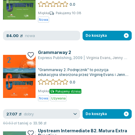
przez Jenny Dooley i Virginię Eva...
0.0
Joseph Murphy
Jan Sztaudynger
Miękka
Pakujemy 10.08
Nowa
Aleksander Puszkin
Oscar Wilde
nowa
84.00
Małgorzata Ohme
zł
Do koszyka
Maddie Ziegler
Leszek Czarnecki
Grammarway 2
Express Publishing
,
2009
|
Virginia Evans
,
Jenny Dooley
Joanna Racewicz
Maria Seweryn
"Grammarway 2. Podręcznik" to pozycja
Janina Zającówna
edukacyjna stworzona przez Virginię Evans i Jenny
Dooley, mająca na celu wspieranie nauki ję...
0.0
Eric Helms
Anna Prus (oprac.)
Miękka
Pakujemy dzisiaj
Nela Mała Reporterka
Nowa
Używana
Agnieszka Maciąg
dobry
27.07
Barbara Wrzesińska
zł
Do koszyka
Terry Pratchett
60.63
zł
taniej o
33.56
zł
Virginia Woolf
Upstream Intermediate B2. Matura Extra