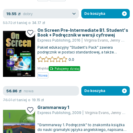
Zygmunt Freud
dobry
19.55
Agata Passent
zł
Do koszyka
Michel Moran
53.72
zł
taniej o
34.17
zł
Maciej Orłoś
On Screen Pre-Intermediate B1. Student's
Book + Podręcznik w wersji cyfrowej
Jo Nesbo
Express Publishing
,
2016
|
Virginia Evans
,
Jenny Dooley
Katarzyna Miller
Pakiet edukacyjny "Student's Pack" zawiera
Antoine de Saint Exupery
podręcznik w postaci standardowej, a także
zaawansowany, multimedialny eBook. Cyfrowa w...
0.0
Lew Tołstoj
Mark Twain
Miękka
Pakujemy dzisiaj
Marcin Meller
Nowa
Paulina Młynarska
nowa
56.86
ks. Piotr Pawlukiewicz
zł
Do koszyka
Jarosław Sokołowski
76.01
zł
taniej o
19.15
zł
Piotr Latocha
Grammarway 1
Express Publishing
,
2009
|
Virginia Evans
,
Jenny Dooley
Michael Scott
Piotr Semka
"Grammarway 1. Podręcznik" to znakomita książka
Jarosław Iwaszkiewicz
do nauki gramatyki języka angielskiego, napisana