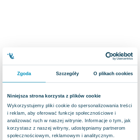
Joseph Murphy
Jan Sztaudynger
Aleksander Puszkin
Oscar Wilde
Małgorzata Ohme
Maddie Ziegler
Leszek Czarnecki
Joanna Racewicz
Maria Seweryn
Zgoda
Szczegóły
O plikach cookies
Janina Zającówna
Eric Helms
Anna Prus (oprac.)
Niniejsza strona korzysta z plików cookie
Nela Mała Reporterka
Wykorzystujemy pliki cookie do spersonalizowania treści
Agnieszka Maciąg
i reklam, aby oferować funkcje społecznościowe i
Barbara Wrzesińska
analizować ruch w naszej witrynie. Informacje o tym, jak
Terry Pratchett
korzystasz z naszej witryny, udostępniamy partnerom
Virginia Woolf
społecznościowym, reklamowym i analitycznym.