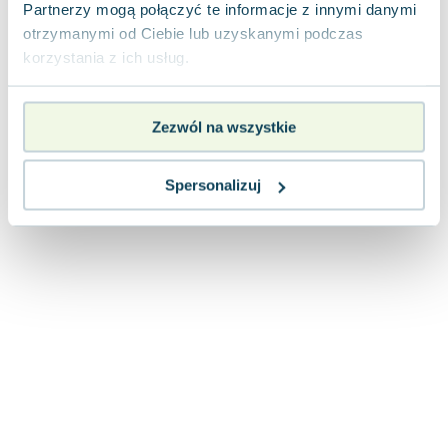
Lorraine Warren
Partnerzy mogą połączyć te informacje z innymi danymi
otrzymanymi od Ciebie lub uzyskanymi podczas
Ajahn Brahm
korzystania z ich usług.
Lucinda Riley
Jacek Walkiewicz
Zezwól na wszystkie
Spersonalizuj