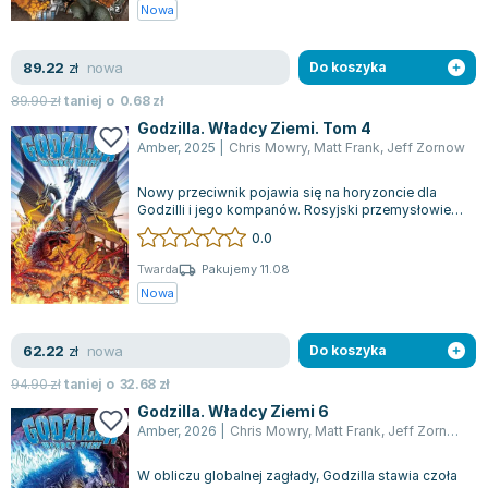
Książki: Psychologia, motywacja
Nauki historyczne - książki
Dan Brown
Nowa
Książki o naukach politycznych dla studentów
Bolesław Prus
Książki do nauk przyrodniczych dla studentów
Clive Cussler
nowa
89.22
zł
Do koszyka
Książki do nauk społecznych dla studentów
Wanda Chotomska
89.90
zł
taniej o
0.68
zł
Książki do nauk ścisłych dla studentów
Józef Ignacy Kraszewski
Godzilla. Władcy Ziemi. Tom 4
Prawo - książki dla studentów
Clive Staples Lewis
Amber
,
2025
|
Chris Mowry
,
Matt Frank
,
Jeff Zornow
Technologia żywności - książki
Martyna Wojciechowska
Nowy przeciwnik pojawia się na horyzoncie dla
Zarządzanie i marketing - książki
Melissa De la Cruz
Godzilli i jego kompanów. Rosyjski przemysłowiec
Nauka języków obcych - książki
Blanka Lipińska
planuje wyeliminować gigantyczne po...
0.0
Podręczniki dla nauczycieli - metodyka
Jaś Kapela
Twarda
Pakujemy 11.08
Repetytoria, testy i materiały pomocnicze
Agatha Christie
Nowa
Witold Gadowski
Jan Pietrzak
nowa
62.22
zł
Do koszyka
Marcin Kowalczyk
94.90
zł
taniej o
32.68
zł
Piotr Zychowicz
Godzilla. Władcy Ziemi 6
Joanna Jabłczyńska
Amber
,
2026
|
Chris Mowry
,
Matt Frank
,
Jeff Zornow
,
Ch
Piotr Kościelny
W obliczu globalnej zagłady, Godzilla stawia czoła
Jan Piński