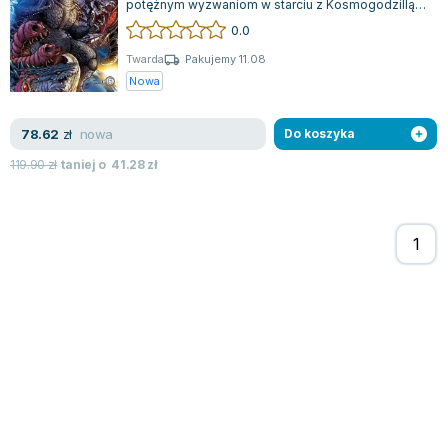
potężnym wyzwaniom w starciu z Kosmogodzillą
Zygmunt Freud
w Los Angeles. Tym razem Cryogowie...
0.0
Agata Passent
Twarda
Pakujemy 11.08
Michel Moran
Nowa
Maciej Orłoś
Jo Nesbo
nowa
78.62
zł
Do koszyka
Katarzyna Miller
119.90
zł
taniej o
41.28
zł
Antoine de Saint Exupery
Lew Tołstoj
Mark Twain
Marcin Meller
Paulina Młynarska
ks. Piotr Pawlukiewicz
Jarosław Sokołowski
Piotr Latocha
Michael Scott
Piotr Semka
Jarosław Iwaszkiewicz