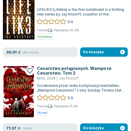
LIFEL1K3 (Lifelike) is the first installment in a thrilling
new series by Jay Kristoff, coauthor of the
bestselling Illuminae File...
0.0
Twarda
Pakujemy 10.08
Używana
jak nowa
36.01
zł
Do koszyka
Cesarstwo potępionych. Wampirze
Cesarstwo. Tom 2
MAG
,
2024
|
Jay Kristoff
Oczekiwana przez wielu kontynuacja bestselleru
„Wampirze Cesarstwo” z listy Sunday Timesa stała
się faktem. Gabriel de León, ratuj...
0.0
Twarda
Pakujemy 11.08
Nowa
nowa
71.37
zł
Do koszyka