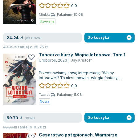
zdecyduje o przyszłości Gildii. Ta wci...
0.0
Miękka
Pakujemy 10.08
Używana
jak nowa
24.24
zł
Do koszyka
49.99
zł
taniej o
25.75
zł
Tancerze burzy. Wojna lotosowa. Tom 1
Uroboros
,
2023
|
Jay Kristoff
Przedstawiamy nową interpretację "Wojny
lotosowej"! To niesamowita trylogia fantasy,
osadzona w świecie, gdzie steampunk splata si...
0.0
Twarda
Pakujemy 11.08
Nowa
nowa
59.73
zł
Do koszyka
59.99
zł
taniej o
0.26
zł
Cesarstwo potępionych. Wampirze