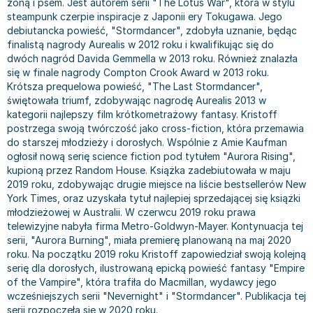
żoną i psem. Jest autorem serii "The Lotus War", która w stylu
Bajki wiersze
Książki: finanse, księgowość, bankowość
Książki: pamiętniki, dzienniki i listy
Liceum i technikum
Książki o sportowcach
Julian Tuwim
steampunk czerpie inspiracje z Japonii ery Tokugawa. Jego
debiutancka powieść, "Stormdancer", zdobyła uznanie, będąc
Do kolorowania i naklejania
Książki o gospodarce
Wywiady, wspomnienia - książki
Podręczniki do 1 klasy liceum i technikum
Książki: Turystyka i podróże
Bracia Grimm
finalistą nagrody Aurealis w 2012 roku i kwalifikując się do
Kontrastowe obrazki
Inne
Komiksy
Podręczniki do 2 klasy liceum i technikum
Albumy krajoznawcze
Stephen King
dwóch nagród Davida Gemmella w 2013 roku. Również znalazła
Kreatywne / Aktywizujące
Książki o marketingu
Komiksy dla dorosłych
Podręczniki do 3 klasy liceum i technikum
Albumy krajoznawcze - Polska
Tanya Valko
się w finale nagrody Compton Crook Award w 2013 roku.
Poznawanie świata
Książki o zarządzaniu
Komiksy dla dzieci
Podręczniki do klasy 4 liceum i technikum
Albumy krajoznawcze - Świat
Lauren Kate
Krótsza prequelowa powieść, "The Last Stormdancer",
świętowała triumf, zdobywając nagrodę Aurealis 2013 w
Podręczniki szkolne
Historia - książki
Komiksy dla młodzieży
Podręczniki do szkoły zawodowej
Atlasy
Jan Brzechwa
kategorii najlepszy film krótkometrażowy fantasy. Kristoff
Edukacja przedszkolna
Archeologia - książki
Komiksy obcojęzyczne
Podręczniki do 1 klasy szkoły zawodowej
Atlasy - Polska
E. L. James
postrzega swoją twórczość jako cross-fiction, która przemawia
Liceum, Technikum
Historia Polski - książki
Fantastyka, horror - książki
Podręczniki do 2 klasy szkoły zawodowej
Atlasy - świat
Virginia C. Andrews
do starszej młodzieży i dorosłych. Wspólnie z Amie Kaufman
ogłosił nową serię science fiction pod tytułem "Aurora Rising",
Szkoła podstawowa
Historia świata - książki
Książki fantasy
Podręczniki do 3 klasy szkoły zawodowej
Globusy
Waldemar Łysiak
kupioną przez Random House. Książka zadebiutowała w maju
Szkoły wyższe
II Wojna Światowa - książki
Książki horrory
Książki dla dzieci
Mapy
Monika Szwaja
2019 roku, zdobywając drugie miejsce na liście bestsellerów New
Szkoła zawodowa
Książki militarne
Science Fiction - książki
Książki dla dzieci do 2 lat
Mapy - Polska
Camilla Läckberg
York Times, oraz uzyskała tytuł najlepiej sprzedającej się książki
młodzieżowej w Australii. W czerwcu 2019 roku prawa
Książki: Prawo
Książki kryminały
Książki: bajki dla dzieci do 2 lat
Mapy - Świat
Jan Kochanowski
telewizyjne nabyła firma Metro-Goldwyn-Mayer. Kontynuacja tej
Inne
Książki z poezją, aforyzmami i dramaty
Do kąpieli i zabawy
Przewodniki turystyczne
Henning Mankell
serii, "Aurora Burning", miała premierę planowaną na maj 2020
Książki: Prawo administracyjne
Książki dramaty
Kolorowanki i książki do naklejania do 2 lat
Przewodniki turystyczne - Polska
Beata Pawlikowska
roku. Na początku 2019 roku Kristoff zapowiedział swoją kolejną
Książki: Prawo cywilne
Książki humorystyczne i aforyzmy
Książki grające, z puzzlami i magnesami do 2 lat
Przewodniki turystyczne - Świat
L.J. Smith
serię dla dorosłych, ilustrowaną epicką powieść fantasy "Empire
of the Vampire", która trafiła do Macmillan, wydawcy jego
Książki: Prawo finansowe
Tomiki poezji
Obrazki kontrastowe dla niemowląt
Książki: Zdrowie, rodzina, związki
Diana Palmer
wcześniejszych serii "Nevernight" i "Stormdancer". Publikacja tej
Książki: Prawo karne
Książki o sztuce
Poznawanie świata dla dzieci do 2 lat - książki
Książki: Rodzina, związki
Bear Grylls
serii rozpoczęła się w 2020 roku.