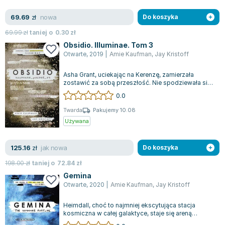
nowa
69.69
zł
Do koszyka
69.99
zł
taniej o
0.30
zł
Obsidio. Illuminae. Tom 3
Otwarte
,
2019
|
Amie Kaufman
,
Jay Kristoff
Asha Grant, uciekając na Kerenzę, zamierzała
zostawić za sobą przeszłość. Nie spodziewała się
jednak, że ta dogoni ją właśnie tam....
0.0
Twarda
Pakujemy 10.08
Używana
jak nowa
125.16
zł
Do koszyka
198.00
zł
taniej o
72.84
zł
Gemina
Otwarte
,
2020
|
Amie Kaufman
,
Jay Kristoff
Heimdall, choć to najmniej ekscytująca stacja
kosmiczna w całej galaktyce, staje się areną
niezwykłych wydarzeń. Hanna Donnelly, r...