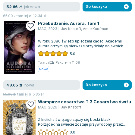
Książki: Psychologia, motywacja
Nauki historyczne - książki
Dan Brown
jak nowa
52.66
zł
Do koszyka
Książki o naukach politycznych dla studentów
Bolesław Prus
Książki do nauk przyrodniczych dla studentów
Clive Cussler
65.00
zł
taniej o
12.34
zł
Przebudzenie. Aurora. Tom 1
Książki do nauk społecznych dla studentów
Wanda Chotomska
MAG
,
2023
|
Jay Kristoff
,
Amie Kaufman
Książki do nauk ścisłych dla studentów
Józef Ignacy Kraszewski
Prawo - książki dla studentów
Clive Staples Lewis
W roku 2380 świeżo upieczeni kadeci Akademii
Aurora otrzymują pierwsze przydziały do swoich
Technologia żywności - książki
Martyna Wojciechowska
załóg. Tyler Jones, prymus uczelni, za...
5.0
Zarządzanie i marketing - książki
Melissa De la Cruz
Nauka języków obcych - książki
Blanka Lipińska
Twarda
Pakujemy 11.08
Nowa
Podręczniki dla nauczycieli - metodyka
Jaś Kapela
Repetytoria, testy i materiały pomocnicze
Agatha Christie
nowa
49.65
zł
Do koszyka
Witold Gadowski
Jan Pietrzak
55.00
zł
taniej o
5.35
zł
Wampirze cesarstwo T.3 Cesarstwo świtu
Marcin Kowalczyk
MAG
,
2026
|
Jay Kristoff
Piotr Zychowicz
Joanna Jabłczyńska
Z kielicha świętego sączy się boski blask.
Porządek na świecie zostaje przywrócony przez
Piotr Kościelny
oddanego człowieka, podczas gdy wobec męc...
0.0
Jan Piński