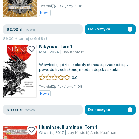
Zygmunt Freud
Twarda
Pakujemy 11.08
Nowa
Agata Passent
Michel Moran
nowa
82.52
zł
Do koszyka
Maciej Orłoś
Jo Nesbo
89.00
zł
taniej o
6.48
zł
Nibynoc. Tom 1
Katarzyna Miller
MAG
,
2024
|
Jay Kristoff
Antoine de Saint Exupery
Lew Tołstoj
W świecie, gdzie zachody słońca są rzadkością z
powodu trzech słońc, młoda adeptka sztuki
Mark Twain
zabijania zostaje uczennicą w szkole dla...
0.0
Marcin Meller
Paulina Młynarska
Twarda
Pakujemy 11.08
Nowa
ks. Piotr Pawlukiewicz
Jarosław Sokołowski
nowa
63.98
zł
Do koszyka
Piotr Latocha
Michael Scott
Illuminae. Illuminae. Tom 1
Piotr Semka
Otwarte
,
2017
|
Jay Kristoff
,
Amie Kaufman
Jarosław Iwaszkiewicz