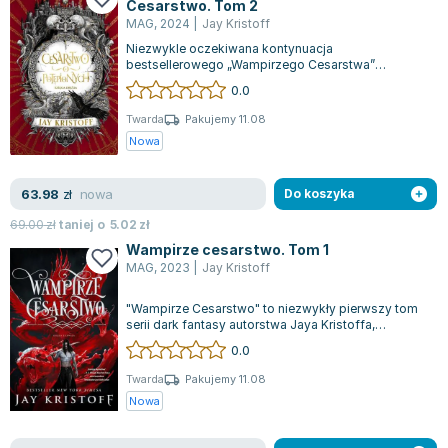
Cesarstwo. Tom 2
MAG
,
2024
|
Jay Kristoff
Niezwykle oczekiwana kontynuacja
bestsellerowego „Wampirzego Cesarstwa”
autorstwa, które zdobyło uznanie Sunday Timesa.
0.0
V.E. Schwa...
Twarda
Pakujemy 11.08
Nowa
nowa
63.98
zł
Do koszyka
69.00
zł
taniej o
5.02
zł
Wampirze cesarstwo. Tom 1
MAG
,
2023
|
Jay Kristoff
"Wampirze Cesarstwo" to niezwykły pierwszy tom
serii dark fantasy autorstwa Jaya Kristoffa,
znanego z bestsellerów New York Timesa...
0.0
Twarda
Pakujemy 11.08
Nowa