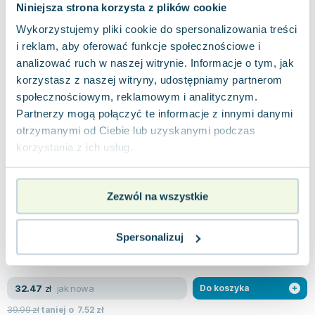
Z kielicha świętości wyłania się jasność, która
Niniejsza strona korzysta z plików cookie
niesie ze sobą obietnicę porządku na świecie pod
kierunkiem oddanego lidera. Szary...
Wykorzystujemy pliki cookie do spersonalizowania treści
0.0
i reklam, aby oferować funkcje społecznościowe i
Twarda
Pakujemy 10.08
analizować ruch w naszej witrynie. Informacje o tym, jak
Używana
korzystasz z naszej witryny, udostępniamy partnerom
społecznościowym, reklamowym i analitycznym.
jak nowa
56.51
zł
Do koszyka
Partnerzy mogą połączyć te informacje z innymi danymi
89.00
zł
taniej o
32.49
zł
otrzymanymi od Ciebie lub uzyskanymi podczas
Tancerze burzy. Wojna lotosowa. Tom 1
korzystania z ich usług.
Uroboros
,
2018
|
Jay Kristoff
"Tancerze burzy" to początek młodzieżowej serii
Zezwól na wszystkie
fantasy "Wojna lotosowa", która zachwyca
unikalnym połączeniem japońskich tradycji...
0.0
Miękka
Pakujemy 10.08
Spersonalizuj
Używana
Wyprzedaż
jak nowa
32.47
zł
Do koszyka
39.99
zł
taniej o
7.52
zł