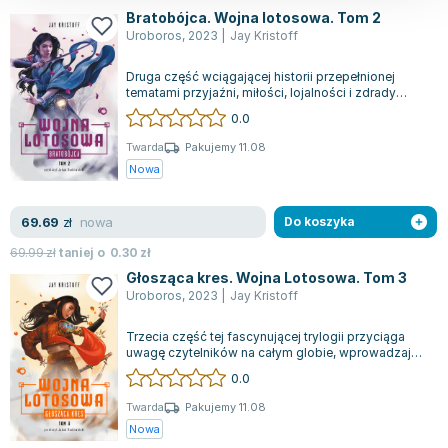
Bratobójca. Wojna lotosowa. Tom 2
Uroboros
,
2023
|
Jay Kristoff
Druga część wciągającej historii przepełnionej
tematami przyjaźni, miłości, lojalności i zdrady
przenosi nas do czasów po śmierci...
0.0
Twarda
Pakujemy 11.08
Nowa
nowa
69.69
zł
Do koszyka
69.99
zł
taniej o
0.30
zł
Głosząca kres. Wojna Lotosowa. Tom 3
Uroboros
,
2023
|
Jay Kristoff
Trzecia część tej fascynującej trylogii przyciąga
uwagę czytelników na całym globie, wprowadzając
ich w moment przełomowy dla znan...
0.0
Twarda
Pakujemy 11.08
Nowa