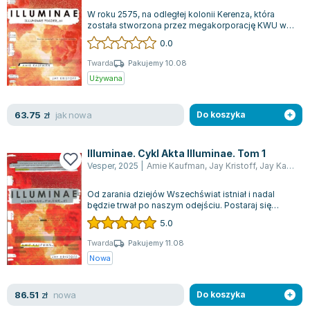
Joseph Murphy
W roku 2575, na odległej kolonii Kerenza, która
została stworzona przez megakorporację KWU w
Jan Sztaudynger
celu eksploatacji cennych surowców, d...
0.0
Aleksander Puszkin
Oscar Wilde
Twarda
Pakujemy 10.08
Używana
Małgorzata Ohme
Maddie Ziegler
jak nowa
63.75
zł
Do koszyka
Leszek Czarnecki
Joanna Racewicz
Illuminae. Cykl Akta Illuminae. Tom 1
Maria Seweryn
Vesper
,
2025
|
Amie Kaufman
,
Jay Kristoff
,
Jay Kaufman
Janina Zającówna
Eric Helms
Od zarania dziejów Wszechświat istniał i nadal
będzie trwał po naszym odejściu. Postaraj się
Anna Prus (oprac.)
zrobić coś, co pozostanie w pamięci i...
5.0
Nela Mała Reporterka
Agnieszka Maciąg
Twarda
Pakujemy 11.08
Nowa
Barbara Wrzesińska
Terry Pratchett
nowa
86.51
zł
Do koszyka
Virginia Woolf