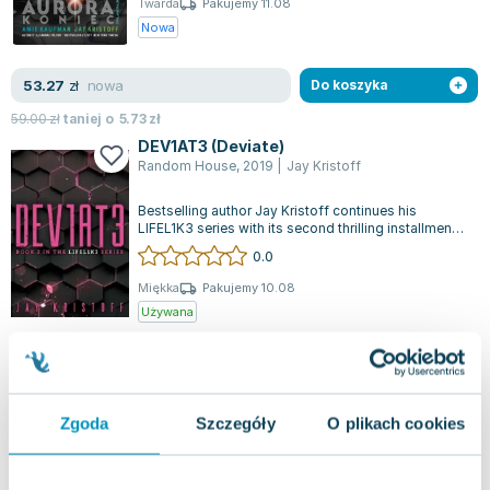
Twarda
Pakujemy 11.08
Nowa
nowa
53.27
zł
Do koszyka
59.00
zł
taniej o
5.73
zł
DEV1AT3 (Deviate)
Random House
,
2019
|
Jay Kristoff
Bestselling author Jay Kristoff continues his
LIFEL1K3 series with its second thrilling installment,
praised by Marie Lu for its i...
0.0
Miękka
Pakujemy 10.08
Używana
jak nowa
8.00
zł
Do koszyka
Zgoda
Szczegóły
O plikach cookies
Wampirze cesarstwo T.3 Cesarstwo świtu
MAG
,
2026
|
Jay Kristoff