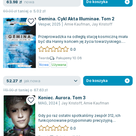
nowa
63.98
zł
Do koszyka
69.00
zł
taniej o
5.02
zł
Gemina. Cykl Akta Illuminae. Tom 2
Vesper
,
2025
|
Amie Kaufman
,
Jay Kristoff
Przeprowadzka na odległą stację kosmiczną miała
być dla Hanny końcem jej życia towarzyskiego.
Nikt jej nie uprzedził, że może staw...
0.0
Twarda
Pakujemy 10.08
Nowa
Używana
jak nowa
52.27
zł
Do koszyka
119.90
zł
taniej o
67.63
zł
Koniec. Aurora. Tom 3
MAG
,
2024
|
Jay Kristoff
,
Amie Kaufman
Gdy po raz ostatni spotkaliśmy zespół 312, ich
funkcjonowanie przypominało precyzyjną
maszynerię; wspólnie stawiali czoła intergal...
0.0