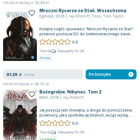
Lorraine Warren
119.90
zł
taniej o
33.39
zł
Mroczni Rycerze ze Stali. Wszechzima
Ajahn Brahm
Egmont
,
2026
|
Jay Kristoff
,
Tirso
,
Tom Taylor
Lucinda Riley
Jacek Walkiewicz
Kolejna część opowieści "Mroczni Rycerze ze Stali"
przenosi postacie DC do średniowiecznego świata
fantasy. Tym razem fabuła przen...
0.0
Twarda
Pakujemy 10.08
Nowa
nowa
81.29
zł
Do koszyka
99.99
zł
taniej o
18.70
zł
Bożogrobie. Nibynoc. Tom 2
MAG
,
2018
|
Jay Kristoff
Jej pozycja jest chwiejna, a droga do pomszczenia
przemocy, jaka spotkała jej bliskich, wciąż wydaje
się odległa. Po dramatycznym...
0.0
Twarda
Pakujemy 10.08
Używana