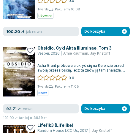
0.0
Twarda
Pakujemy 10.08
Używana
jak nowa
100.20
zł
Do koszyka
Obsidio. Cykl Akta Illuminae. Tom 3
Vesper
,
2026
|
Amie Kaufman
,
Jay Kristoff
Asha Grant próbowała ukryć się na Kerenzie przed
swoją przeszłością, lecz ta znów ją tam znalazła.
Pomimo trudności, Asha przetrwa...
0.0
Twarda
Pakujemy 11.08
Nowa
nowa
93.71
zł
Do koszyka
129.90
zł
taniej o
36.19
zł
Lifel1k3 (Lifelike)
Random House LCC Us
,
2017
|
Jay Kristoff