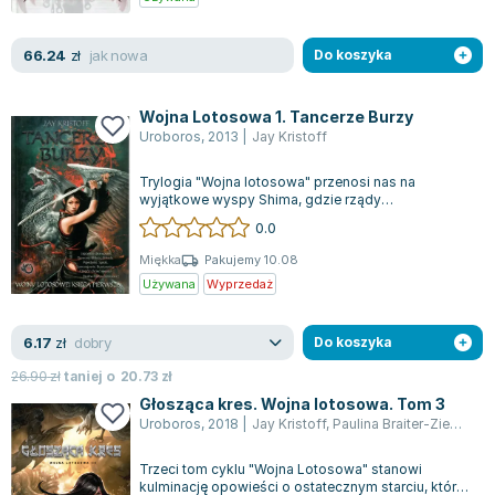
jak nowa
66.24
zł
Do koszyka
Wojna Lotosowa 1. Tancerze Burzy
Uroboros
,
2013
|
Jay Kristoff
Trylogia "Wojna lotosowa" przenosi nas na
wyjątkowe wyspy Shima, gdzie rządy
despotycznego szoguna prowadzą kraj na skraj
0.0
katastro...
Miękka
Pakujemy 10.08
Używana
Wyprzedaż
dobry
6.17
zł
Do koszyka
26.90
zł
taniej o
20.73
zł
Głosząca kres. Wojna lotosowa. Tom 3
Uroboros
,
2018
|
Jay Kristoff
,
Paulina Braiter-Ziemkiewicz
Trzeci tom cyklu "Wojna Lotosowa" stanowi
kulminację opowieści o ostatecznym starciu, które