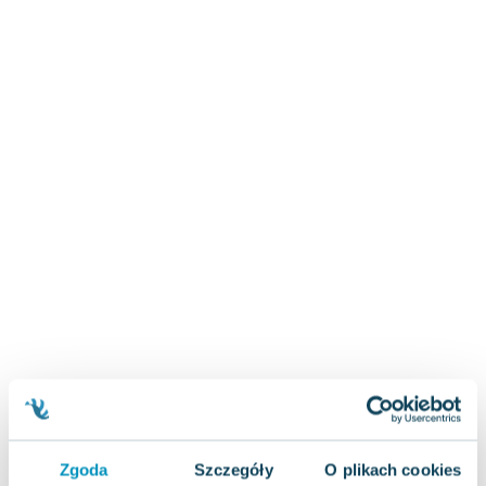
Zygmunt Freud
Agata Passent
Michel Moran
Maciej Orłoś
Jo Nesbo
Katarzyna Miller
Antoine de Saint Exupery
Lew Tołstoj
Mark Twain
Marcin Meller
Paulina Młynarska
ks. Piotr Pawlukiewicz
Jarosław Sokołowski
Piotr Latocha
Michael Scott
Piotr Semka
Zgoda
Szczegóły
O plikach cookies
Jarosław Iwaszkiewicz