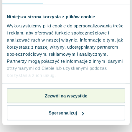
Joseph Murphy
Jan Sztaudynger
Niniejsza strona korzysta z plików cookie
Aleksander Puszkin
Wykorzystujemy pliki cookie do spersonalizowania treści
Oscar Wilde
i reklam, aby oferować funkcje społecznościowe i
Małgorzata Ohme
analizować ruch w naszej witrynie. Informacje o tym, jak
Maddie Ziegler
korzystasz z naszej witryny, udostępniamy partnerom
Leszek Czarnecki
społecznościowym, reklamowym i analitycznym.
Joanna Racewicz
Partnerzy mogą połączyć te informacje z innymi danymi
Maria Seweryn
otrzymanymi od Ciebie lub uzyskanymi podczas
Janina Zającówna
korzystania z ich usług.
Eric Helms
Anna Prus (oprac.)
Zezwól na wszystkie
Nela Mała Reporterka
Agnieszka Maciąg
Barbara Wrzesińska
Spersonalizuj
Terry Pratchett
Virginia Woolf