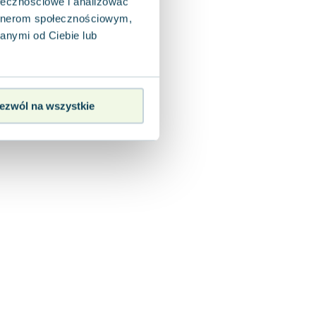
ołecznościowe i analizować
artnerom społecznościowym,
anymi od Ciebie lub
ezwól na wszystkie