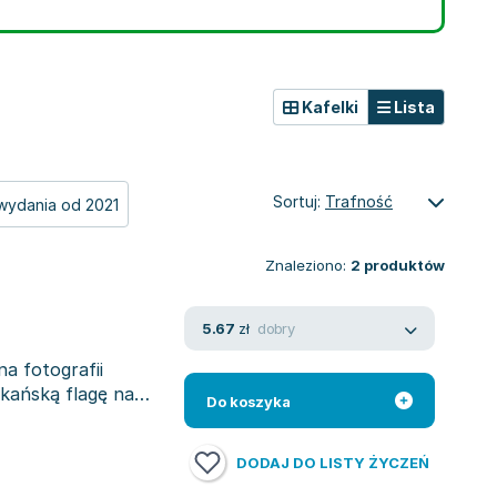
Kafelki
Lista
Sortuj:
Trafność
wydania od 2021
Znaleziono:
2
produktów
dobry
5.67
zł
a fotografii
kańską flagę na
Do koszyka
DODAJ DO LISTY ŻYCZEŃ