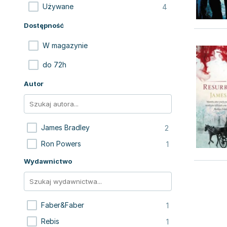
4
Używane
Dostępność
W magazynie
do 72h
Autor
2
James Bradley
1
Ron Powers
Wydawnictwo
1
Faber&Faber
1
Rebis