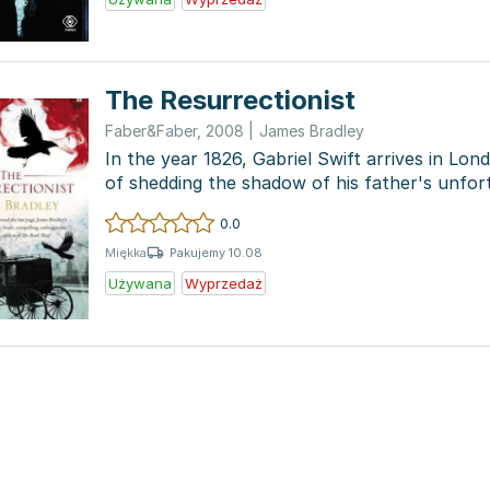
The Resurrectionist
Faber&Faber
,
2008
|
James Bradley
In the year 1826, Gabriel Swift arrives in Lon
of shedding the shadow of his father's unfor
seeks t...
0.0
Pakujemy 10.08
Miękka
Używana
Wyprzedaż