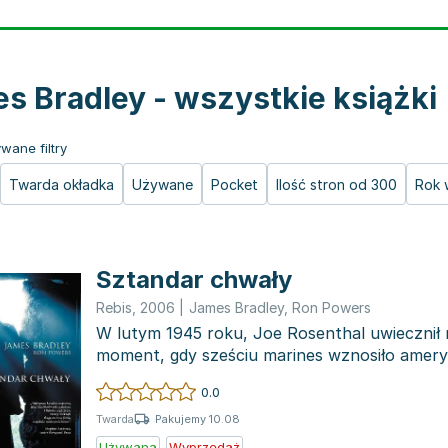
s Bradley - wszystkie książki
wane filtry
Twarda okładka
Używane
Pocket
Ilość stron od 300
Rok 
Sztandar chwały
Rebis
,
2006
|
James Bradley
,
Ron Powers
W lutym 1945 roku, Joe Rosenthal uwiecznił n
moment, gdy sześciu marines wznosiło amery
szczycie Iwo Ji...
0.0
Pakujemy 10.08
Twarda
Używana
Wyprzedaż