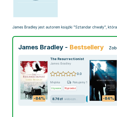
James Bradley jest autorem książki "Sztandar chwały", która
James Bradley -
Bestsellery
Zob
The Resurrectionist
James Bradley
0.0
Miękka
Pakujemy 10.08
Używana
Wyprzedaż
-84%
-84%
8.76 zł
widoczne ślady używania