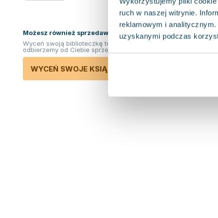
Wykorzystujemy pliki cookie 
ruch w naszej witrynie. Inf
reklamowym i analitycznym. 
Możesz również sprzedawać ksiązki!
uzyskanymi podczas korzysta
Wyceń swoją biblioteczkę teraz. Odkupimy i
odbierzemy od Ciebie sprzedane książki.
WYCEŃ SWOJE KSIĄŻKI