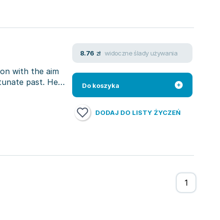
widoczne ślady używania
8.76
zł
don with the aim
tunate past. He
Do koszyka
DODAJ DO LISTY ŻYCZEŃ