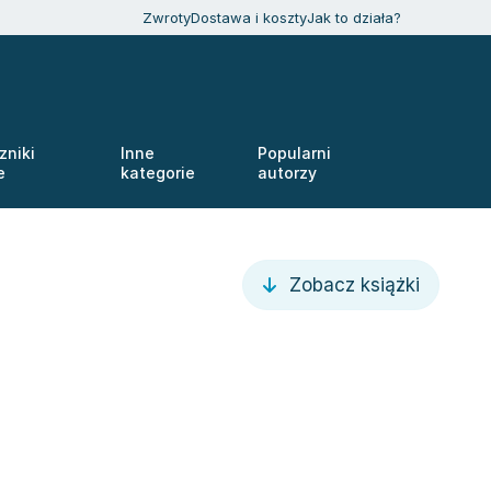
Zwroty
Dostawa i koszty
Jak to działa?
zniki
Inne
Popularni
e
kategorie
autorzy
Zobacz książki