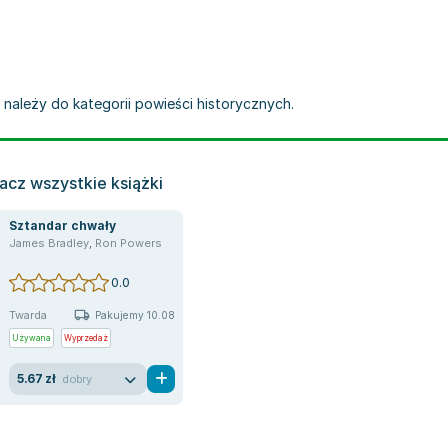
 należy do kategorii powieści historycznych.
acz wszystkie książki
Sztandar chwały
James Bradley
,
Ron Powers
0.0
Twarda
Pakujemy 10.08
Używana
Wyprzedaż
5.67 zł
dobry