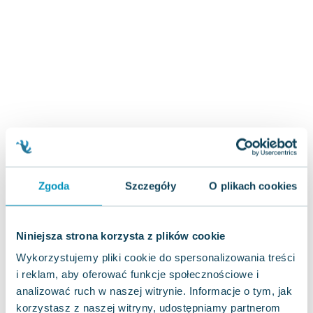
Zygmunt Freud
Agata Passent
Michel Moran
Maciej Orłoś
Jo Nesbo
Katarzyna Miller
Antoine de Saint Exupery
Lew Tołstoj
Mark Twain
Marcin Meller
Zgoda
Szczegóły
O plikach cookies
Paulina Młynarska
ks. Piotr Pawlukiewicz
Jarosław Sokołowski
Niniejsza strona korzysta z plików cookie
Piotr Latocha
Wykorzystujemy pliki cookie do spersonalizowania treści
Michael Scott
i reklam, aby oferować funkcje społecznościowe i
Piotr Semka
analizować ruch w naszej witrynie. Informacje o tym, jak
Jarosław Iwaszkiewicz
korzystasz z naszej witryny, udostępniamy partnerom