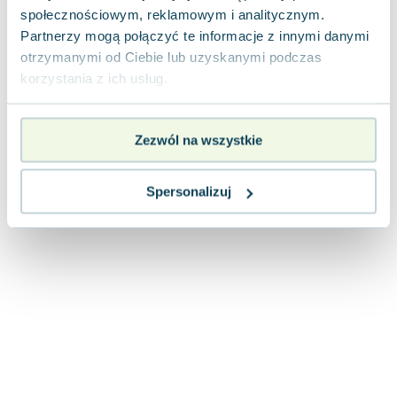
Joseph Murphy
społecznościowym, reklamowym i analitycznym.
Partnerzy mogą połączyć te informacje z innymi danymi
Jan Sztaudynger
otrzymanymi od Ciebie lub uzyskanymi podczas
Aleksander Puszkin
korzystania z ich usług.
Oscar Wilde
Małgorzata Ohme
Maddie Ziegler
Zezwól na wszystkie
Leszek Czarnecki
Joanna Racewicz
Spersonalizuj
Maria Seweryn
Janina Zającówna
Eric Helms
Anna Prus (oprac.)
Nela Mała Reporterka
Agnieszka Maciąg
Barbara Wrzesińska
Terry Pratchett
Virginia Woolf