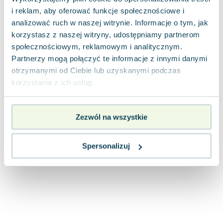
Joseph Murphy
i reklam, aby oferować funkcje społecznościowe i
Jan Sztaudynger
analizować ruch w naszej witrynie. Informacje o tym, jak
Aleksander Puszkin
korzystasz z naszej witryny, udostępniamy partnerom
Oscar Wilde
społecznościowym, reklamowym i analitycznym.
Partnerzy mogą połączyć te informacje z innymi danymi
Małgorzata Ohme
otrzymanymi od Ciebie lub uzyskanymi podczas
Maddie Ziegler
korzystania z ich usług.
Leszek Czarnecki
Joanna Racewicz
Maria Seweryn
Zezwól na wszystkie
Janina Zającówna
Eric Helms
Spersonalizuj
Anna Prus (oprac.)
Nela Mała Reporterka
Agnieszka Maciąg
Barbara Wrzesińska
Terry Pratchett
Virginia Woolf