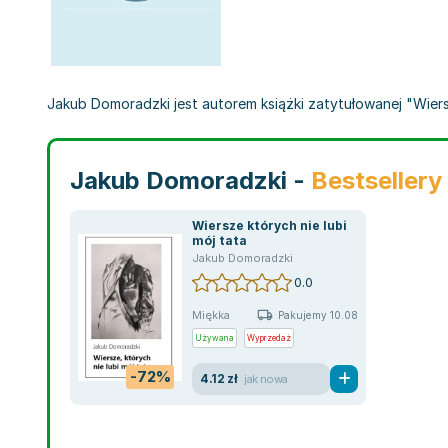
Jakub Domoradzki jest autorem książki zatytułowanej "Wiersze
Jakub Domoradzki -
Bestsellery
Wiersze których nie lubi
mój tata
Jakub Domoradzki
0.0
Miękka
Pakujemy 10.08
Używana
Wyprzedaż
-72%
4.12 zł
jak nowa