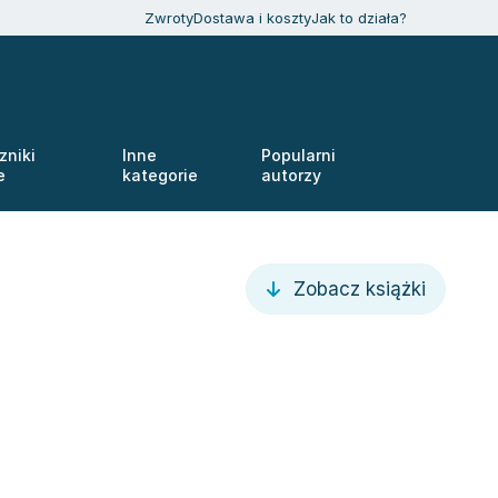
Zwroty
Dostawa i koszty
Jak to działa?
zniki
Inne
Popularni
e
kategorie
autorzy
Zobacz książki