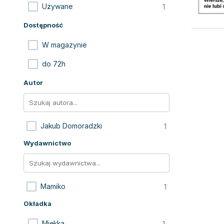
1
Używane
Dostępność
W magazynie
do 72h
Autor
1
Jakub Domoradzki
Wydawnictwo
1
Mamiko
Okładka
1
Miękka