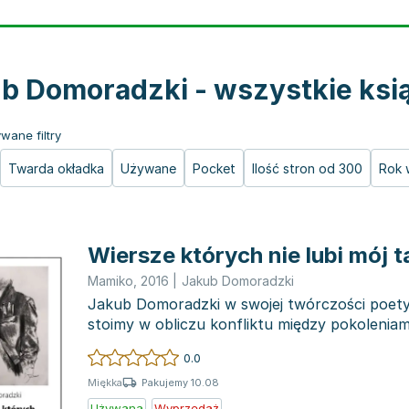
b Domoradzki - wszystkie ksi
wane filtry
Twarda okładka
Używane
Pocket
Ilość stron od 300
Rok 
Wiersze których nie lubi mój t
Mamiko
,
2016
|
Jakub Domoradzki
Jakub Domoradzki w swojej twórczości poety
stoimy w obliczu konfliktu między pokoleniam
do budo...
0.0
Pakujemy 10.08
Miękka
Używana
Wyprzedaż