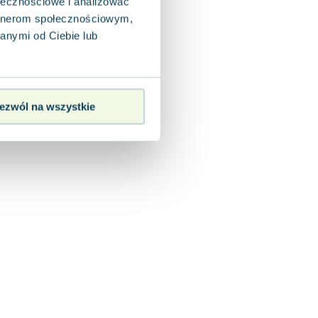
ołecznościowe i analizować
artnerom społecznościowym,
anymi od Ciebie lub
ezwól na wszystkie