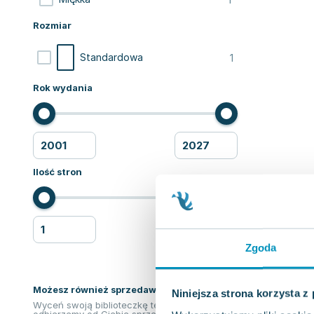
Rozmiar
1
Standardowa
Rok wydania
Ilość stron
Zgoda
Możesz również sprzedawać ksiązki!
Niniejsza strona korzysta z
Wyceń swoją biblioteczkę teraz. Odkupimy i