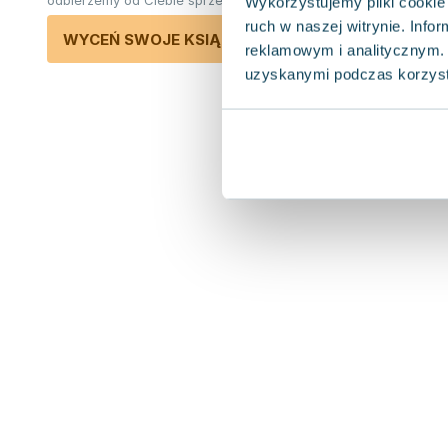
odbierzemy od Ciebie sprzedane książki.
Wykorzystujemy pliki cookie 
ruch w naszej witrynie. Inf
WYCEŃ SWOJE KSIĄŻKI
reklamowym i analitycznym. 
uzyskanymi podczas korzysta