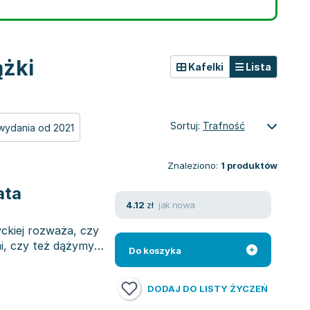
ążki
Kafelki
Lista
Sortuj:
Trafność
wydania od 2021
Znaleziono:
1
produktów
ata
jak nowa
4.12
zł
ckiej rozważa, czy
i, czy też dążymy
Do koszyka
DODAJ DO LISTY ŻYCZEŃ