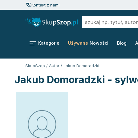
Kontakt z nami
Kategorie
Używane
Nowości
Blog
A
SkupSzop
/
Autor
/
Jakub Domoradzki
Jakub Domoradzki - sylw