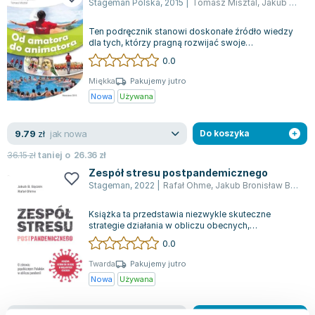
Stageman Polska
,
2015
|
Tomasz Misztal
,
Jakub Bronisław Bączek
Lorraine Warren
Ajahn Brahm
Ten podręcznik stanowi doskonałe źródło wiedzy
Lucinda Riley
dla tych, którzy pragną rozwijać swoje
kompetencje w dziedzinie animacji czasu woln...
0.0
Jacek Walkiewicz
Miękka
Pakujemy jutro
Nowa
Używana
jak nowa
9.79
zł
Do koszyka
36.15
zł
taniej o
26.36
zł
Zespół stresu postpandemicznego
Stageman
,
2022
|
Rafał Ohme
,
Jakub Bronisław Bączek
Książka ta przedstawia niezwykle skuteczne
strategie działania w obliczu obecnych,
wymagających czasów, które wywołały na
0.0
świecie...
Twarda
Pakujemy jutro
Nowa
Używana