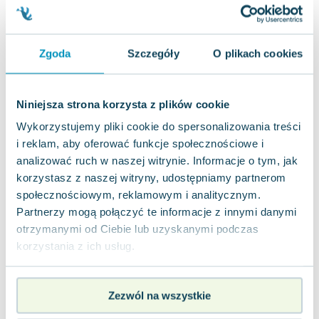
jak nowa
12.22
zł
Do koszyka
48.99
zł
taniej o
36.77
zł
Psychologia eventów
Zgoda
Szczegóły
O plikach cookies
Stageman Polska
,
2014
|
Jakub Bronisław Bączek
Jeśli jesteś zainteresowany budowaniem wizerunku
wydarzeń, zastosowaniem filozofii kaizen w swojej
Niniejsza strona korzysta z plików cookie
pracy, skutecznym planowaniem e...
0.0
Wykorzystujemy pliki cookie do spersonalizowania treści
Miękka
Pakujemy jutro
i reklam, aby oferować funkcje społecznościowe i
Używana
analizować ruch w naszej witrynie. Informacje o tym, jak
korzystasz z naszej witryny, udostępniamy partnerom
dobry
6.98
zł
Do koszyka
społecznościowym, reklamowym i analitycznym.
12.81
zł
taniej o
5.83
zł
Partnerzy mogą połączyć te informacje z innymi danymi
otrzymanymi od Ciebie lub uzyskanymi podczas
korzystania z ich usług.
Zezwól na wszystkie