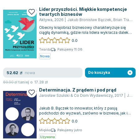
Książki: Psychologia, motywacja
Nauki historyczne - książki
Dan Brown
Książki o naukach politycznych dla studentów
Bolesław Prus
Lider przyszłości. Miękkie kompetencje
twartych biznesów
Książki do nauk przyrodniczych dla studentów
Clive Cussler
Aktywa
,
2026
|
Jakub Bronisław Bączek
,
Brian Tracy
,
K
Książki do nauk społecznych dla studentów
Wanda Chotomska
Obecny krajobraz biznesowy charakteryzuje się
Książki do nauk ścisłych dla studentów
Józef Ignacy Kraszewski
ciągłą dynamiką, gdzie rola lidera wykracza daleko
poza zwyczajne zarządzanie zadani...
0.0
Prawo - książki dla studentów
Clive Staples Lewis
Technologia żywności - książki
Martyna Wojciechowska
Twarda
Pakujemy 11.08
Nowa
Zarządzanie i marketing - książki
Melissa De la Cruz
Nauka języków obcych - książki
Blanka Lipińska
nowa
52.62
Podręczniki dla nauczycieli - metodyka
Jaś Kapela
zł
Do koszyka
Repetytoria, testy i materiały pomocnicze
Agatha Christie
69.90
zł
taniej o
17.28
zł
Witold Gadowski
Determinacja. Z prądem i pod prąd
Jarosław Szulski & Co Dom Wydawniczy
,
2017
|
Jacek Santorski
Jan Pietrzak
Marcin Kowalczyk
Jakub B. Bączek to innowator, który z pasją
Piotr Zychowicz
podchodzi do wyzwań, zarówno w biznesie, jak i
podczas inspirujących wystąpień motywac...
0.0
Joanna Jabłczyńska
Piotr Kościelny
Miękka
Pakujemy jutro
Używana
Jan Piński