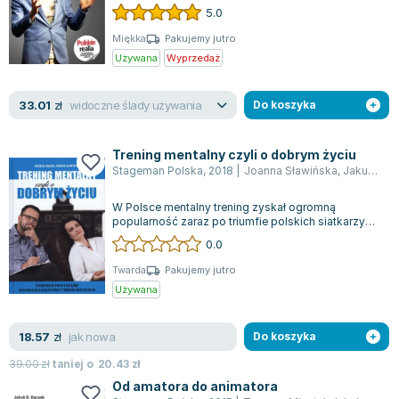
uwagę wszystkich aspirujących przedsiębio...
5.0
Joseph Murphy
Jan Sztaudynger
Miękka
Pakujemy jutro
Używana
Wyprzedaż
Aleksander Puszkin
Oscar Wilde
widoczne ślady używania
33.01
Małgorzata Ohme
zł
Do koszyka
Maddie Ziegler
Leszek Czarnecki
Trening mentalny czyli o dobrym życiu
Stageman Polska
,
2018
|
Joanna Sławińska
,
Jakub Bronisław Bączek
Joanna Racewicz
Maria Seweryn
W Polsce mentalny trening zyskał ogromną
Janina Zającówna
popularność zaraz po triumfie polskich siatkarzy
prowadzonych przez Stephana Antigę, któr...
0.0
Eric Helms
Anna Prus (oprac.)
Twarda
Pakujemy jutro
Używana
Nela Mała Reporterka
Agnieszka Maciąg
jak nowa
18.57
Barbara Wrzesińska
zł
Do koszyka
Terry Pratchett
39.00
zł
taniej o
20.43
zł
Virginia Woolf
Od amatora do animatora