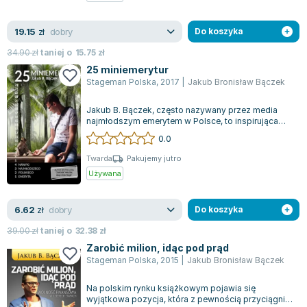
Zygmunt Freud
dobry
19.15
Agata Passent
zł
Do koszyka
Michel Moran
34.90
zł
taniej o
15.75
zł
Maciej Orłoś
25 miniemerytur
Stageman Polska
,
2017
|
Jakub Bronisław Bączek
Jo Nesbo
Katarzyna Miller
Jakub B. Bączek, często nazywany przez media
Antoine de Saint Exupery
najmłodszym emerytem w Polsce, to inspirująca
postać, która w wieku 32 lat zrezygnowa...
0.0
Lew Tołstoj
Mark Twain
Twarda
Pakujemy jutro
Używana
Marcin Meller
Paulina Młynarska
dobry
6.62
ks. Piotr Pawlukiewicz
zł
Do koszyka
Jarosław Sokołowski
39.00
zł
taniej o
32.38
zł
Piotr Latocha
Zarobić milion, idąc pod prąd
Stageman Polska
,
2015
|
Jakub Bronisław Bączek
Michael Scott
Piotr Semka
Na polskim rynku książkowym pojawia się
Jarosław Iwaszkiewicz
wyjątkowa pozycja, która z pewnością przyciągnie