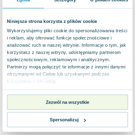
0.0
Miękka
Pakujemy jutro
Nowa
Używana
Niniejsza strona korzysta z plików cookie
Wykorzystujemy pliki cookie do spersonalizowania treści
jak nowa
15.41
zł
Do koszyka
i reklam, aby oferować funkcje społecznościowe i
42.90
zł
taniej o
27.49
zł
analizować ruch w naszej witrynie. Informacje o tym, jak
korzystasz z naszej witryny, udostępniamy partnerom
społecznościowym, reklamowym i analitycznym.
Partnerzy mogą połączyć te informacje z innymi danymi
otrzymanymi od Ciebie lub uzyskanymi podczas
korzystania z ich usług.
Zezwól na wszystkie
Spersonalizuj