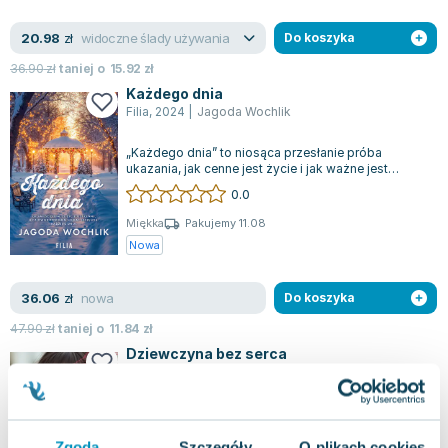
Lorraine Warren
Ajahn Brahm
widoczne ślady używania
20.98
zł
Do koszyka
Lucinda Riley
36.90
zł
taniej o
15.92
zł
Jacek Walkiewicz
Każdego dnia
Filia
,
2024
|
Jagoda Wochlik
„Każdego dnia” to niosąca przesłanie próba
ukazania, jak cenne jest życie i jak ważne jest
dążenie do szczęścia w codzienności. Hi...
0.0
Miękka
Pakujemy 11.08
Nowa
nowa
36.06
zł
Do koszyka
47.90
zł
taniej o
11.84
zł
Dziewczyna bez serca
Lucky
,
2024
|
Jagoda Wochlik
Matylda ma wyjątkową umiejętność – jest niczym
ludzki wykrywacz kłamstw, co pozwala jej
natychmiast wyczuć, czy ktoś mówi prawdę,...
Zgoda
Szczegóły
O plikach cookies