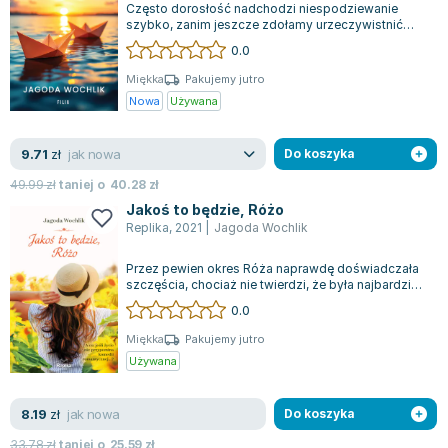
Często dorosłość nadchodzi niespodziewanie
Zygmunt Freud
szybko, zanim jeszcze zdołamy urzeczywistnić
choć jedno z naszych marzeń. W efekcie na...
Agata Passent
0.0
Michel Moran
Miękka
Pakujemy jutro
Maciej Orłoś
Nowa
Używana
Jo Nesbo
Katarzyna Miller
jak nowa
9.71
zł
Do koszyka
Antoine de Saint Exupery
49.99
zł
taniej o
40.28
zł
Lew Tołstoj
Jakoś to będzie, Różo
Mark Twain
Replika
,
2021
|
Jagoda Wochlik
Marcin Meller
Przez pewien okres Róża naprawdę doświadczała
Paulina Młynarska
szczęścia, chociaż nie twierdzi, że była najbardziej
szczęśliwą osobą na ziemi. Czuł...
ks. Piotr Pawlukiewicz
0.0
Jarosław Sokołowski
Miękka
Pakujemy jutro
Piotr Latocha
Używana
Michael Scott
Piotr Semka
jak nowa
8.19
zł
Do koszyka
Jarosław Iwaszkiewicz
33.78
zł
taniej o
25.59
zł