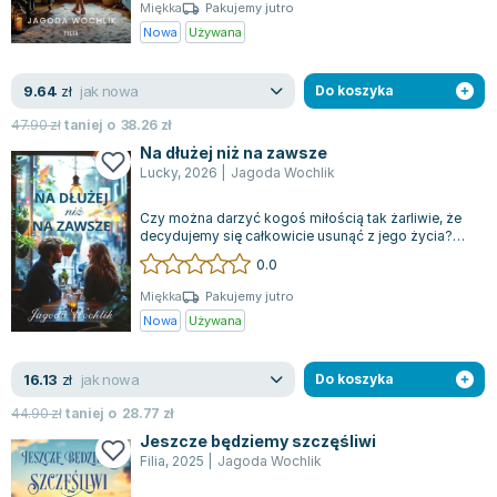
Książki: Psychologia, motywacja
Nauki historyczne - książki
Dan Brown
Miękka
Pakujemy jutro
Książki o naukach politycznych dla studentów
Bolesław Prus
Nowa
Używana
Książki do nauk przyrodniczych dla studentów
Clive Cussler
Książki do nauk społecznych dla studentów
Wanda Chotomska
jak nowa
9.64
zł
Do koszyka
Książki do nauk ścisłych dla studentów
Józef Ignacy Kraszewski
47.90
zł
taniej o
38.26
zł
Prawo - książki dla studentów
Clive Staples Lewis
Na dłużej niż na zawsze
Technologia żywności - książki
Martyna Wojciechowska
Lucky
,
2026
|
Jagoda Wochlik
Zarządzanie i marketing - książki
Melissa De la Cruz
Czy można darzyć kogoś miłością tak żarliwie, że
Nauka języków obcych - książki
Blanka Lipińska
decydujemy się całkowicie usunąć z jego życia?
Czy prawdziwe uczucia można po pro...
Podręczniki dla nauczycieli - metodyka
Jaś Kapela
0.0
Repetytoria, testy i materiały pomocnicze
Agatha Christie
Miękka
Pakujemy jutro
Witold Gadowski
Nowa
Używana
Jan Pietrzak
Marcin Kowalczyk
jak nowa
16.13
zł
Do koszyka
Piotr Zychowicz
44.90
zł
taniej o
28.77
zł
Joanna Jabłczyńska
Jeszcze będziemy szczęśliwi
Piotr Kościelny
Filia
,
2025
|
Jagoda Wochlik
Jan Piński