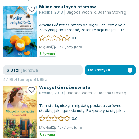
Joseph Murphy
Milion smutnych atomów
Jan Sztaudynger
Replika
,
2018
|
Jagoda Wochlik
,
Joanna Stovrag
Aleksander Puszkin
Amelia i Józef są razem od pięciu lat, lecz oboje
Oscar Wilde
zaczynają dostrzegać, że ich relacja nie jest już
taka jak kiedyś. Choć ciągle d...
Małgorzata Ohme
0.0
Maddie Ziegler
Miękka
Pakujemy jutro
Leszek Czarnecki
Używana
Joanna Racewicz
Maria Seweryn
jak nowa
6.01
zł
Do koszyka
Janina Zającówna
47.96
zł
taniej o
41.95
zł
Eric Helms
Wszystkie róże świata
Anna Prus (oprac.)
Replika
,
2019
|
Jagoda Wochlik
,
Joanna Stovrag
Nela Mała Reporterka
Ta historia, niczym migdały, posiada zarówno
Agnieszka Maciąg
słodkie, jak i gorzkie nuty. Rozpoczyna się jak
wciągający film. Róża, bibliotekarka...
Barbara Wrzesińska
0.0
Terry Pratchett
Miękka
Pakujemy jutro
Virginia Woolf
Używana