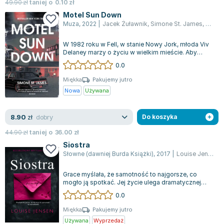
Książki: Psychologia, motywacja
Nauki historyczne - książki
Dan Brown
49.90
zł
taniej o
0.10
zł
Książki o naukach politycznych dla studentów
Bolesław Prus
Motel Sun Down
Muza
,
2022
|
Jacek Żuławnik
,
Simone St. James
,
Simon
Książki do nauk przyrodniczych dla studentów
Clive Cussler
Książki do nauk społecznych dla studentów
Wanda Chotomska
W 1982 roku w Fell, w stanie Nowy Jork, młoda Viv
Książki do nauk ścisłych dla studentów
Józef Ignacy Kraszewski
Delaney marzy o życiu w wielkim mieście. Aby
zebrać środki na ten cel, podejmuje...
0.0
Prawo - książki dla studentów
Clive Staples Lewis
Technologia żywności - książki
Martyna Wojciechowska
Miękka
Pakujemy jutro
Nowa
Używana
Zarządzanie i marketing - książki
Melissa De la Cruz
Nauka języków obcych - książki
Blanka Lipińska
dobry
8.90
Podręczniki dla nauczycieli - metodyka
Jaś Kapela
zł
Do koszyka
Repetytoria, testy i materiały pomocnicze
Agatha Christie
44.90
zł
taniej o
36.00
zł
Witold Gadowski
Siostra
Słowne (dawniej Burda Książki)
,
2017
|
Louise Jensen
,
Jan Pietrzak
Marcin Kowalczyk
Grace myślała, że samotność to najgorsze, co
Piotr Zychowicz
mogło ją spotkać. Jej życie ulega dramatycznej
zmianie po tragicznej śmierci najbliżs...
0.0
Joanna Jabłczyńska
Piotr Kościelny
Miękka
Pakujemy jutro
Używana
Wyprzedaż
Jan Piński