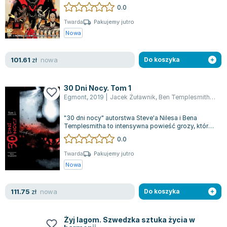
serii DC Black Label. Przez dwanaście...
0.0
Joseph Murphy
Jan Sztaudynger
Twarda
Pakujemy jutro
Nowa
Aleksander Puszkin
Oscar Wilde
nowa
101.61
Małgorzata Ohme
zł
Do koszyka
Maddie Ziegler
Leszek Czarnecki
30 Dni Nocy. Tom 1
Egmont
,
2019
|
Jacek Żuławnik
,
Ben Templesmith
,
Stev
Joanna Racewicz
Maria Seweryn
"30 dni nocy" autorstwa Steve'a Nilesa i Bena
Janina Zającówna
Templesmitha to intensywna powieść grozy, która
przenosi czytelnika do mrocznego świ...
0.0
Eric Helms
Anna Prus (oprac.)
Twarda
Pakujemy jutro
Nowa
Nela Mała Reporterka
Agnieszka Maciąg
nowa
111.75
Barbara Wrzesińska
zł
Do koszyka
Terry Pratchett
Virginia Woolf
Żyj lagom. Szwedzka sztuka życia w