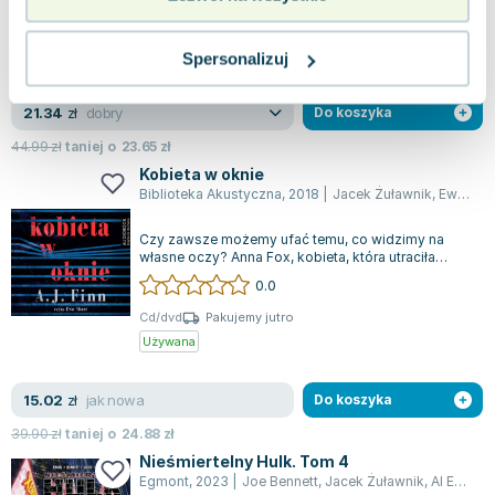
Miękka
Pakujemy jutro
Używana
Wyprzedaż
Spersonalizuj
dobry
21.34
zł
Do koszyka
44.99
zł
taniej o
23.65
zł
Kobieta w oknie
Biblioteka Akustyczna
,
2018
|
Jacek Żuławnik
,
Ewa Abart
Czy zawsze możemy ufać temu, co widzimy na
własne oczy? Anna Fox, kobieta, która utraciła
rodzinę, pracę oraz zdrowie, od miesięcy...
0.0
Cd/dvd
Pakujemy jutro
Używana
jak nowa
15.02
zł
Do koszyka
39.90
zł
taniej o
24.88
zł
Nieśmiertelny Hulk. Tom 4
Egmont
,
2023
|
Joe Bennett
,
Jacek Żuławnik
,
Al Ewing