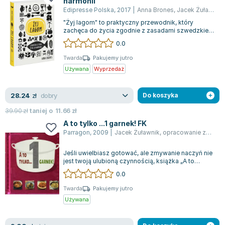
harmonii
Lorraine Warren
Edipresse Polska
,
2017
|
Anna Brones
,
Jacek Żuławnik
Ajahn Brahm
"Żyj lagom" to praktyczny przewodnik, który
Lucinda Riley
zachęca do życia zgodnie z zasadami szwedzkiej
filozofii lagom, promującej umiar i rów...
0.0
Jacek Walkiewicz
Twarda
Pakujemy jutro
Używana
Wyprzedaż
dobry
28.24
zł
Do koszyka
39.90
zł
taniej o
11.66
zł
A to tylko ...1 garnek! FK
Parragon
,
2009
|
Jacek Żuławnik
,
opracowanie zbiorowe
Jeśli uwielbiasz gotować, ale zmywanie naczyń nie
jest twoją ulubioną czynnością, książka „A to
tylko...1 garnek!” będzie dla cieb...
0.0
Twarda
Pakujemy jutro
Używana