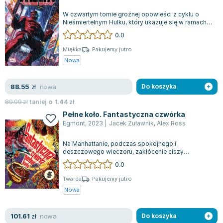
W czwartym tomie groźnej opowieści z cyklu o
Nieśmiertelnym Hulku, który ukazuje się w ramach
serii Marvel Fresh, pojawia się nowa...
0.0
Miękka
Pakujemy jutro
Nowa
nowa
88.55
zł
Do koszyka
89.99
zł
taniej o
1.44
zł
Pełne koło. Fantastyczna czwórka
Egmont
,
2023
|
Jacek Żuławnik
,
Alex Ross
Na Manhattanie, podczas spokojnego i
deszczowego wieczoru, zakłócenie ciszy
następuje w momencie, gdy intruz wtargnie do
0.0
Budynku B...
Twarda
Pakujemy jutro
Nowa
nowa
101.61
zł
Do koszyka