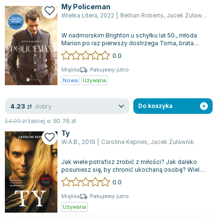
My Policeman
Wielka Litera
,
2022
|
Bethan Roberts
,
Jacek Żuławnik
W nadmorskim Brighton u schyłku lat 50., młoda
Marion po raz pierwszy dostrzega Toma, brata
swojej przyjaciółki. Od tamtej chwili...
0.0
Miękka
Pakujemy jutro
Nowa
Używana
dobry
4.23
zł
Do koszyka
54.99
zł
taniej o
50.76
zł
Ty
W.A.B.
,
2019
|
Caroline Kepnes
,
Jacek Żuławnik
Jak wiele potrafisz zrobić z miłości? Jak daleko
posuniesz się, by chronić ukochaną osobę? Wiele
osób deklaruje, że zrobi wszystko...
0.0
Miękka
Pakujemy jutro
Używana