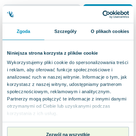
jak nowa
101.32
zł
Do koszyka
Trzecia siostra
Zgoda
Szczegóły
O plikach cookies
Słowne (dawniej Burda Książki)
,
2020
|
Louise Jensen
,
Renomowana autorka bestsellerów, takich jak
"Siostry" i "Surogatki", ponownie zapewnia
Niniejsza strona korzysta z plików cookie
czytelnikom mocne wrażenia. To książka, prz...
0.0
Wykorzystujemy pliki cookie do spersonalizowania treści
Miękka
Pakujemy jutro
i reklam, aby oferować funkcje społecznościowe i
Używana
Wyprzedaż
analizować ruch w naszej witrynie. Informacje o tym, jak
korzystasz z naszej witryny, udostępniamy partnerom
widoczne ślady używania
14.66
zł
Do koszyka
społecznościowym, reklamowym i analitycznym.
39.90
zł
taniej o
25.24
zł
Partnerzy mogą połączyć te informacje z innymi danymi
Pielęgniarka
otrzymanymi od Ciebie lub uzyskanymi podczas
Słowne (dawniej Burda Książki)
,
2022
|
Jacek Żuławnik
korzystania z ich usług.
Perfekcyjnie skonstruowany thriller
psychologiczny, w którym medycyna staje się tłem
dla zawiłej i dramatycznej intrygi, pełnej kł...
Zezwól na wszystkie
0.0