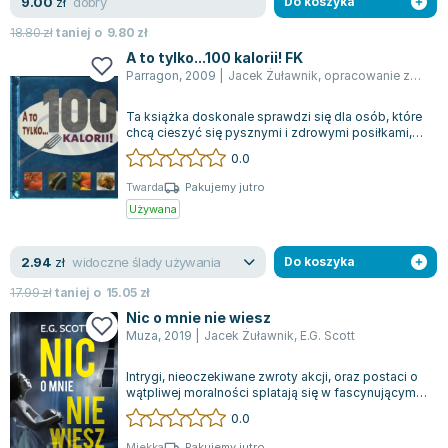
dobry
9.00
zł
Do koszyka
18.80
zł
taniej o
9.80
zł
A to tylko...100 kalorii! FK
Parragon
,
2009
|
Jacek Żuławnik
,
opracowanie zbiorowe
Ta książka doskonale sprawdzi się dla osób, które
chcą cieszyć się pysznymi i zdrowymi posiłkami,
dbając przy tym o swoją dietę. K...
0.0
Twarda
Pakujemy jutro
Używana
widoczne ślady używania
2.94
zł
Do koszyka
17.99
zł
taniej o
15.05
zł
Nic o mnie nie wiesz
Muza
,
2019
|
Jacek Żuławnik
,
E.G. Scott
Intrygi, nieoczekiwane zwroty akcji, oraz postaci o
wątpliwej moralności splatają się w fascynującym
thrillerze psychologicznym, k...
0.0
Miękka
Pakujemy jutro