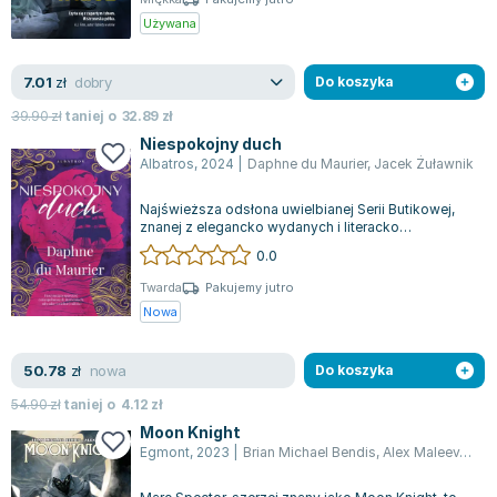
Używana
dobry
7.01
zł
Do koszyka
39.90
zł
taniej o
32.89
zł
Niespokojny duch
Albatros
,
2024
|
Daphne du Maurier
,
Jacek Żuławnik
Najświeższa odsłona uwielbianej Serii Butikowej,
znanej z elegancko wydanych i literacko
dopracowanych powieści, to połączenie rom...
0.0
Twarda
Pakujemy jutro
Nowa
nowa
50.78
zł
Do koszyka
54.90
zł
taniej o
4.12
zł
Moon Knight
Egmont
,
2023
|
Brian Michael Bendis
,
Alex Maleev
,
Jace