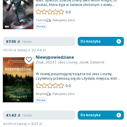
Marc Spector, szerzej znany jako Moon Knight, to
postać, która żyje w świecie złożonym z wielu
osobowości. W jednym z jego najbard...
0.0
Twarda
Pakujemy jutro
Nowa
nowa
97.55
zł
Do koszyka
119.99
zł
taniej o
22.44
zł
Niewypowiedziane
Znak
,
2023
|
Jess Lourey
,
Jacek Żuławnik
W nowej pasjonującej książce od Jess Lourey,
czytelnicy przeniosą się do Lilydale, miejsca, które
skrywa mroczne sekrety. Chociaż...
0.0
Miękka
Pakujemy jutro
Nowa
nowa
41.42
zł
Do koszyka
49.99
zł
taniej o
8.57
zł