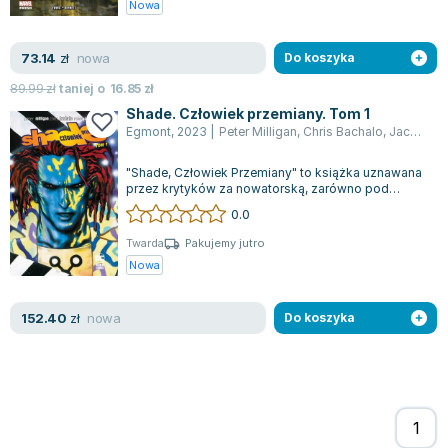
Nowa
nowa
73.14
zł
Do koszyka
89.99
zł
taniej o
16.85
zł
Shade. Człowiek przemiany. Tom 1
Egmont
,
2023
|
Peter Milligan
,
Chris Bachalo
,
Jacek Żuławnik
"Shade, Człowiek Przemiany" to książka uznawana
przez krytyków za nowatorską, zarówno pod
względem swojego nieszablonowego podejśc...
0.0
Twarda
Pakujemy jutro
Nowa
nowa
152.40
zł
Do koszyka