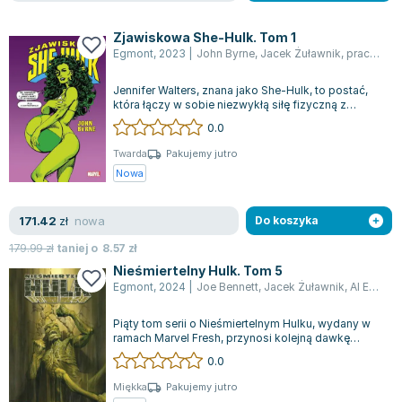
Zjawiskowa She-Hulk. Tom 1
Egmont
,
2023
|
John Byrne
,
Jacek Żuławnik
,
praca zbiorowa
Jennifer Walters, znana jako She-Hulk, to postać,
która łączy w sobie niezwykłą siłę fizyczną z
bystrym umysłem prawniczki i chary...
0.0
Twarda
Pakujemy jutro
Nowa
nowa
171.42
zł
Do koszyka
179.99
zł
taniej o
8.57
zł
Nieśmiertelny Hulk. Tom 5
Egmont
,
2024
|
Joe Bennett
,
Jacek Żuławnik
,
Al Ewing
Piąty tom serii o Nieśmiertelnym Hulku, wydany w
ramach Marvel Fresh, przynosi kolejną dawkę
emocjonującej grozy. Hulk, pozostawio...
0.0
Miękka
Pakujemy jutro