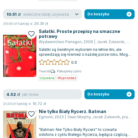
Zygmunt Freud
widoczne ślady używania
10.51
Agata Passent
zł
Do koszyka
Michel Moran
39.90
zł
taniej o
29.39
zł
Maciej Orłoś
Sałatki. Proste przepisy na smaczne
potrawy
Jo Nesbo
Wydawnictwo Parragon
,
2009
|
Jacek Żuławnik
,
oprac
Katarzyna Miller
Sałatki są świetnym wyborem na letnie dni, ale
Antoine de Saint Exupery
sprawdzają się również o każdej porze roku. Mogą
być lekkie i orzeźwiające, a jedno...
0.0
Lew Tołstoj
Mark Twain
Twarda
Pakujemy jutro
Używana
Wyprzedaż
Marcin Meller
Paulina Młynarska
jak nowa
4.52
ks. Piotr Pawlukiewicz
zł
Do koszyka
Jarosław Sokołowski
21.24
zł
taniej o
16.72
zł
Piotr Latocha
Nie tylko Biały Rycerz. Batman
Egmont
,
2023
|
Sean Murphy
,
Jacek Żuławnik
,
praca zbiorowa
Michael Scott
Piotr Semka
"Batman: Nie Tylko Biały Rycerz" to czwarta
Jarosław Iwaszkiewicz
odsłona z cyklu Białego Rycerza, będąca częścią