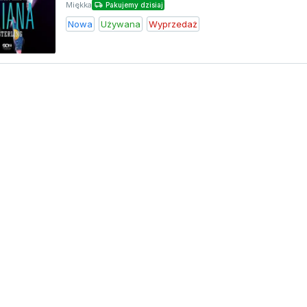
Miękka
Pakujemy dzisiaj
Nowa
Używana
Wyprzedaż