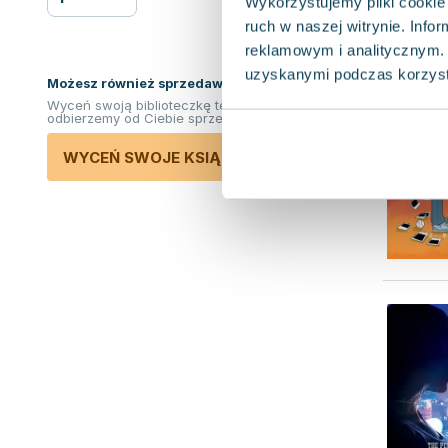
Wykorzystujemy pliki cookie 
ruch w naszej witrynie. Inf
reklamowym i analitycznym. 
uzyskanymi podczas korzysta
Możesz również sprzedawać ksiązki!
Wyceń swoją biblioteczkę teraz. Odkupimy i
odbierzemy od Ciebie sprzedane książki.
WYCEŃ SWOJE KSIĄŻKI