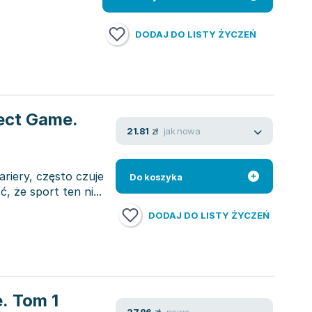
DODAJ DO LISTY ŻYCZEŃ
ect Game.
jak nowa
21.81
zł
ariery, często czuje
Do koszyka
, że sport ten ni...
DODAJ DO LISTY ŻYCZEŃ
. Tom 1
nowa