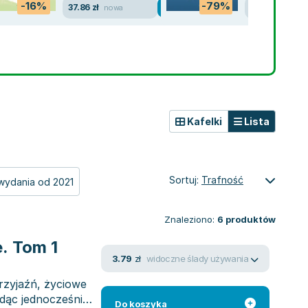
-16%
-79%
37.86 zł
9.55 zł
nowa
jak now
Kafelki
Lista
Sortuj:
Trafność
wydania od 2021
Znaleziono:
6
produktów
. Tom 1
widoczne ślady używania
3.79
zł
rzyjaźń, życiowe
ędąc jednocześnie
Do koszyka