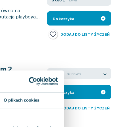
37.86
zł
arówno na
putacja playboya
Do koszyka
DODAJ DO LISTY ŻYCZEŃ
om 2
jak nowa
9.55
zł
przezwycięży
odróż uczuciowa
Do koszyka
O plikach cookies
DODAJ DO LISTY ŻYCZEŃ