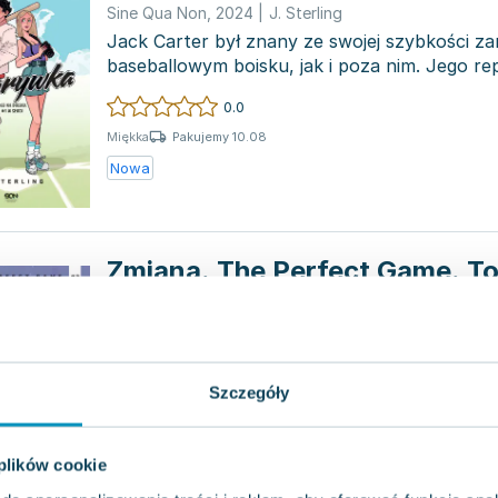
Sine Qua Non
,
2024
|
J. Sterling
Jack Carter był znany ze swojej szybkości z
baseballowym boisku, jak i poza nim. Jego re
oraz gwiazdy spo...
0.0
Pakujemy 10.08
Miękka
Nowa
Zmiana. The Perfect Game. T
Sine Qua Non
,
2024
|
J. Sterling
Powszechnie mówi się, że prawdziwa miłość 
wszelkie przeciwności. Tym razem jednak, p
Cassie i Jacka ni...
Szczegóły
0.0
Miękka
Pakujemy dzisiaj
Nowa
Używana
 plików cookie