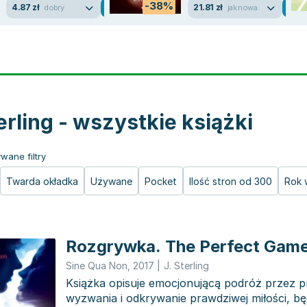
-38%
4.87 zł
21.81 zł
dobry
jak nowa
terling - wszystkie książki
wane filtry
Twarda okładka
Używane
Pocket
Ilość stron od 300
Rok 
Rozgrywka. The Perfect Game
Sine Qua Non
,
2017
|
J. Sterling
Książka opisuje emocjonującą podróż przez p
wyzwania i odkrywanie prawdziwej miłości, b