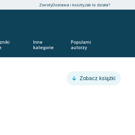
Zwroty
Dostawa i koszty
Jak to działa?
zniki
Inne
Popularni
e
kategorie
autorzy
Zobacz książki