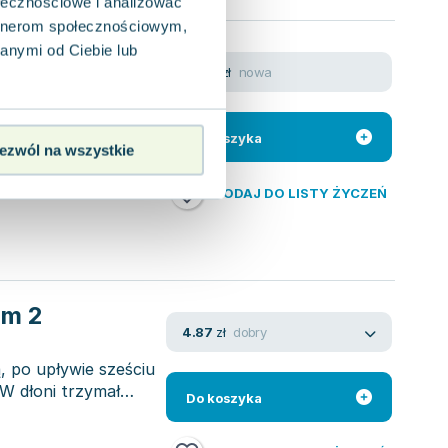
ołecznościowe i analizować
artnerom społecznościowym,
ect Game.
anymi od Ciebie lub
nowa
37.86
zł
baseballista zbliża
Do koszyka
ezwól na wszystkie
y dostał cios w...
DODAJ DO LISTY ŻYCZEŃ
om 2
dobry
4.87
zł
, po upływie sześciu
 W dłoni trzymał
Do koszyka