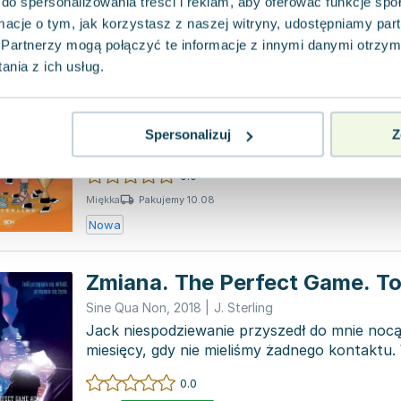
do spersonalizowania treści i reklam, aby oferować funkcje sp
ormacje o tym, jak korzystasz z naszej witryny, udostępniamy p
Słodkie zwycięstwo. The Perf
Partnerzy mogą połączyć te informacje z innymi danymi otrzym
nia z ich usług.
Tom 3
Sine Qua Non
,
2025
|
J. Sterling
Nic nie jest wieczne, z wyjątkiem miłości. Gdy 
Spersonalizuj
Z
się do końca swojej kariery, czuje się tak, jakb
0.0
Pakujemy 10.08
Miękka
Nowa
Zmiana. The Perfect Game. T
Sine Qua Non
,
2018
|
J. Sterling
Jack niespodziewanie przyszedł do mnie nocą
miesięcy, gdy nie mieliśmy żadnego kontaktu.
dwana...
0.0