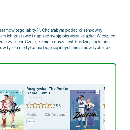
niesamowitego jak ty?”. Chciałabym podać ci sensowny
am ich zostawić i napisać swoją pierwszą książkę. Wiesz, co
nie zyskiem. Czuję, że moja dusza jest bardziej spełniona.
owity — i nie tylko nie boję się innych niesamowitych ludzi,
Rozgrywka. The Perfect
Zmiana. The P
Game. Tom 1
Game. Tom 2
J. Sterling
J. Sterling
0.0
Miękka
Miękka
Pakujemy 10.08
Pa
Nowa
Nowa
Używana