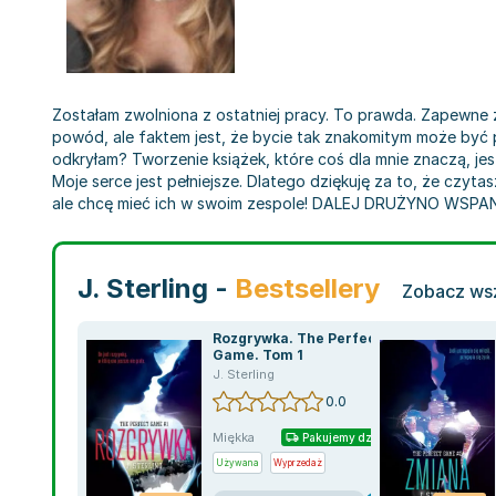
Zostałam zwolniona z ostatniej pracy. To prawda. Zapewne z
powód, ale faktem jest, że bycie tak znakomitym może być pr
odkryłam? Tworzenie książek, które coś dla mnie znaczą, jest
Moje serce jest pełniejsze. Dlatego dziękuję za to, że czytas
ale chcę mieć ich w swoim zespole! DALEJ DRUŻYNO WSPAN
J. Sterling -
Bestsellery
Zobacz wsz
Rozgrywka. The Perfect
Game. Tom 1
J. Sterling
0.0
Miękka
Pakujemy dzisiaj
Używana
Wyprzedaż