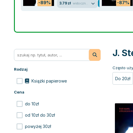
-89%
-87%
3.79 zł
widoczne ślady używania
J. S
Często uży
Rodzaj
Do 20zł
Książki papierowe
Cena
do 10zł
od 10zł do 30zł
powyżej 30zł