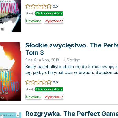
pierwszym...
0.0
Miękka
Pakujemy dzisiaj
Używana
Wyprzedaż
Słodkie zwycięstwo. The Perf
Tom 3
Sine Qua Non
,
2018
|
J. Sterling
Kiedy baseballista zbliża się do końca swojej k
się, jakby otrzymał cios w brzuch. Świadomość
0.0
Miękka
Pakujemy dzisiaj
Używana
Wyprzedaż
Rozgrywka. The Perfect Game