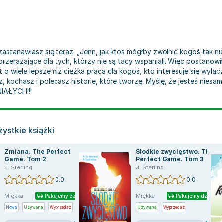
astanawiasz się teraz: „Jenn, jak ktoś mógłby zwolnić kogoś tak 
zerażające dla tych, którzy nie są tacy wspaniali. Więc postanowił
 o wiele lepsze niż ciężka praca dla kogoś, kto interesuje się wyłącz
z, kochasz i polecasz historie, które tworzę. Myślę, że jesteś niesam
IAŁYCH!!!
ystkie książki
Zmiana. The Perfect
Słodkie zwycięstwo. The
Game. Tom 2
Perfect Game. Tom 3
J. Sterling
J. Sterling
0.0
0.0
Miękka
Miękka
Pakujemy dzisiaj
Pakujemy dzisiaj
Nowa
Używana
Wyprzedaż
Używana
Wyprzedaż