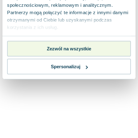
Joseph Murphy
społecznościowym, reklamowym i analitycznym.
Partnerzy mogą połączyć te informacje z innymi danymi
Jan Sztaudynger
otrzymanymi od Ciebie lub uzyskanymi podczas
Aleksander Puszkin
korzystania z ich usług.
Oscar Wilde
Małgorzata Ohme
Maddie Ziegler
Zezwól na wszystkie
Leszek Czarnecki
Joanna Racewicz
Spersonalizuj
Maria Seweryn
Janina Zającówna
Eric Helms
Anna Prus (oprac.)
Nela Mała Reporterka
Agnieszka Maciąg
Barbara Wrzesińska
Terry Pratchett
Virginia Woolf