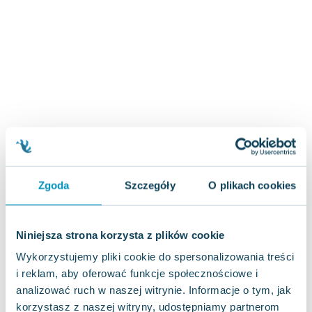
Zygmunt Freud
Agata Passent
Michel Moran
Maciej Orłoś
Jo Nesbo
Katarzyna Miller
Antoine de Saint Exupery
Lew Tołstoj
Mark Twain
Marcin Meller
Zgoda
Szczegóły
O plikach cookies
Paulina Młynarska
ks. Piotr Pawlukiewicz
Jarosław Sokołowski
Niniejsza strona korzysta z plików cookie
Piotr Latocha
Wykorzystujemy pliki cookie do spersonalizowania treści
Michael Scott
i reklam, aby oferować funkcje społecznościowe i
Piotr Semka
analizować ruch w naszej witrynie. Informacje o tym, jak
Jarosław Iwaszkiewicz
korzystasz z naszej witryny, udostępniamy partnerom