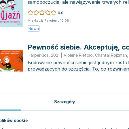
samopoczucia, ale nawiązywanie trwałych relac
nie zawsz...
0.0
Pakujemy 10.08
Miękka
Nowa
Pewność siebie. Akceptuję, c
HarperKids
,
2021
|
Violène Riefolo
,
Chantal Rojzman
Budowanie pewności siebie jest jednym z ist
prowadzących do szczęścia. To, co rozwiniem
może towa...
0.0
Pakujemy 10.08
Miękka
Nowa
Szczegóły
I jak tu być grzeczną? Nierozł
 plików cookie