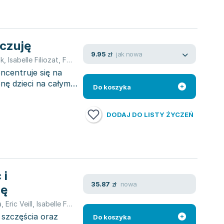
 czuję
jak nowa
9.95
zł
nk
,
Isabelle Filiozat
,
Filliozat Isabelle
ncentruje się na
ę dzieci na całym
Do koszyka
DODAJ DO LISTY ŻYCZEŃ
 i
nowa
35.87
zł
ję
a
,
Eric Veill
,
Isabelle Filiozat
,
Filliozat Isabelle
szczęścia oraz
Do koszyka