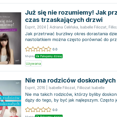
Już się nie rozumiemy! Jak p
czas trzaskających drzwi
Esprit
,
2024
|
Adriana Celińska
,
Isabelle Filiozat
,
Filli
Jak przetrwać burzliwy okres dorastania dzi
nastolatkiem można często porównać do prze
górską. Towarzys...
0.0
Miękka
Pakujemy dzisiaj
Używana
Nie ma rodziców doskonałych
Esprit
,
2016
|
Isabelle Filiozat
,
Filliozat Isabelle
Nie ma takich rodziców, którzy byliby doskona
dąży do tego, by być jak najlepszym. Często 
na...
0.0
Miękka
Pakujemy dzisiaj