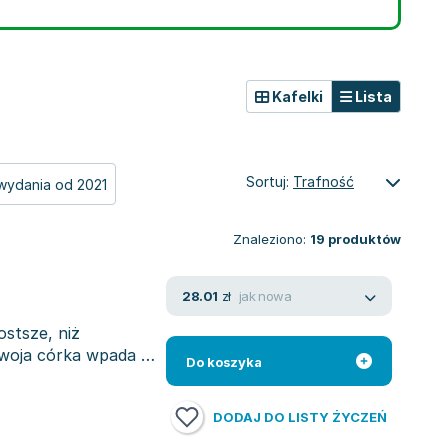
Kafelki
Lista
Sortuj:
Trafność
wydania od 2021
Znaleziono:
19
produktów
jak nowa
28.01
zł
stsze, niż
twoja córka wpada w
Do koszyka
DODAJ DO LISTY ŻYCZEŃ