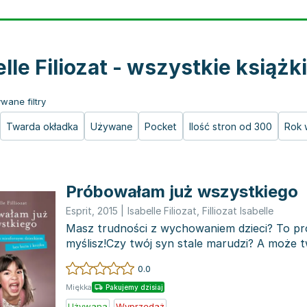
elle Filiozat - wszystkie książki
wane filtry
Twarda okładka
Używane
Pocket
Ilość stron od 300
Rok 
Próbowałam już wszystkiego
Esprit
,
2015
|
Isabelle Filiozat
,
Filliozat Isabelle
Masz trudności z wychowaniem dzieci? To pro
myślisz!Czy twój syn stale marudzi? A może 
złość z byle...
0.0
Miękka
Pakujemy dzisiaj
Używana
Wyprzedaż