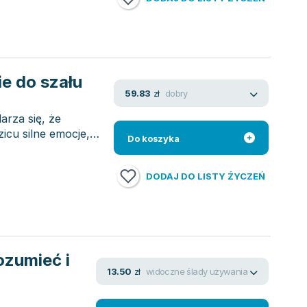
e do szału
dobry
59.83
zł
rza się, że
icu silne emocje,
Do koszyka
DODAJ DO LISTY ŻYCZEŃ
ozumieć i
widoczne ślady używania
13.50
zł