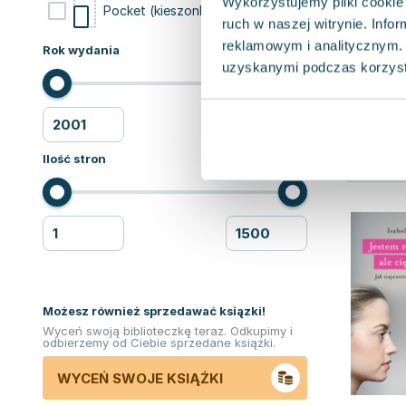
Wykorzystujemy pliki cookie 
1
Pocket (kieszonkowa)
ruch w naszej witrynie. Inf
reklamowym i analitycznym. 
Rok wydania
uzyskanymi podczas korzysta
Ilość stron
Możesz również sprzedawać ksiązki!
Wyceń swoją biblioteczkę teraz. Odkupimy i
odbierzemy od Ciebie sprzedane książki.
WYCEŃ SWOJE KSIĄŻKI