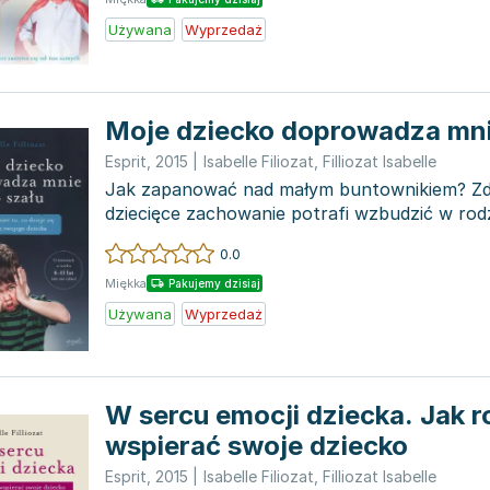
Używana
Wyprzedaż
Moje dziecko doprowadza mni
Esprit
,
2015
|
Isabelle Filiozat
,
Filliozat Isabelle
Jak zapanować nad małym buntownikiem? Zda
dziecięce zachowanie potrafi wzbudzić w rodz
prowadząc do ch...
0.0
Miękka
Pakujemy dzisiaj
Używana
Wyprzedaż
W sercu emocji dziecka. Jak r
wspierać swoje dziecko
Esprit
,
2015
|
Isabelle Filiozat
,
Filliozat Isabelle