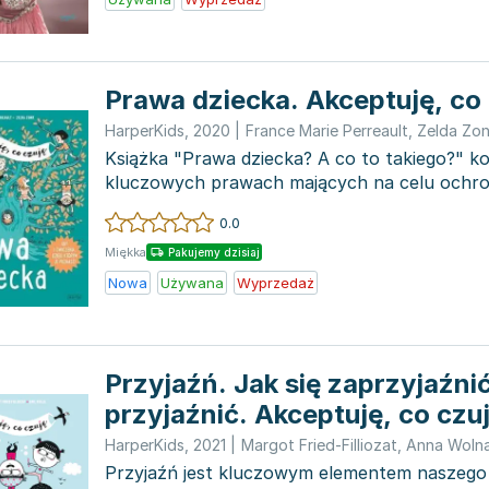
Prawa dziecka. Akceptuję, co
HarperKids
,
2020
|
France Marie Perreault
,
Zelda Zo
Książka "Prawa dziecka? A co to takiego?" ko
kluczowych prawach mających na celu ochron
świecie....
0.0
Miękka
Pakujemy dzisiaj
Nowa
Używana
Wyprzedaż
Przyjaźń. Jak się zaprzyjaźnić
przyjaźnić. Akceptuję, co czu
HarperKids
,
2021
|
Margot Fried-Filliozat
,
Anna Woln
Przyjaźń jest kluczowym elementem naszego 