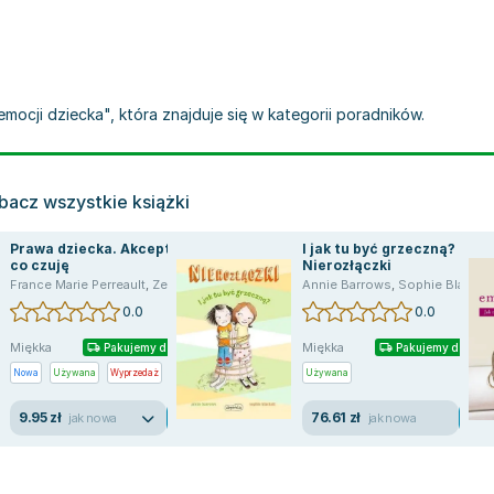
 emocji dziecka", która znajduje się w kategorii poradników.
bacz wszystkie książki
Prawa dziecka. Akceptuję,
I jak tu być grzeczną?
co czuję
Nierozłączki
France Marie Perreault
,
Zelda Zonk
,
Isabelle Filiozat
Annie Barrows
,
Filliozat Isabelle
,
Sophie Blackall
0.0
0.0
Miękka
Miękka
Pakujemy dzisiaj
Pakujemy dzisiaj
Nowa
Używana
Wyprzedaż
Używana
9.95 zł
76.61 zł
jak nowa
jak nowa