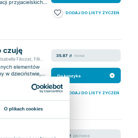
ji przyjacielskich
DODAJ DO LISTY ŻYCZEŃ
o czuję
nowa
35.87
zł
,
Isabelle Filiozat
,
Filliozat Isabelle
otnych elementów
y w dzieciństwie,
Do koszyka
DODAJ DO LISTY ŻYCZEŃ
O plikach cookies
ączki
jak nowa
76.61
zł