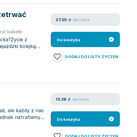
rzetrwać
jak nowa
27.20
zł
ozat Isabelle
ecka?Życie z
Do koszyka
jażdżki kolejką
DODAJ DO LISTY ŻYCZEŃ
jak nowa
13.28
zł
li, ale każdy z nas
jednak natrafiamy
Do koszyka
DODAJ DO LISTY ŻYCZEŃ