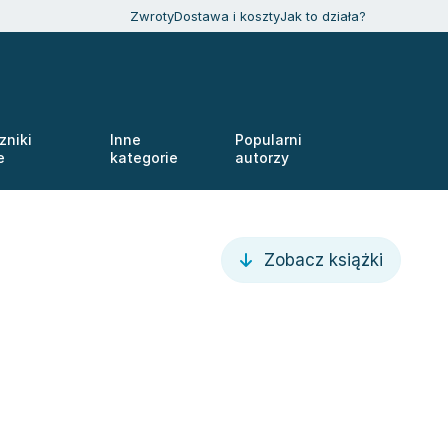
Zwroty
Dostawa i koszty
Jak to działa?
zniki
Inne
Popularni
e
kategorie
autorzy
Zobacz książki