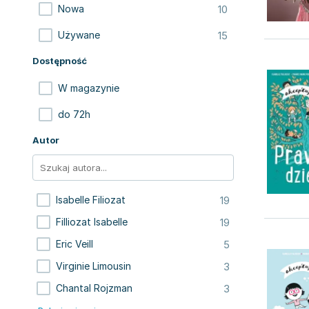
10
Nowa
15
Używane
Dostępność
W magazynie
do 72h
Autor
19
Isabelle Filiozat
19
Filliozat Isabelle
5
Eric Veill
3
Virginie Limousin
3
Chantal Rojzman