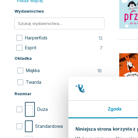
Pokaż więcej
Wydawnictwo
12
HarperKids
7
Esprit
Okładka
18
Miękka
1
Twarda
Rozmiar
Zgoda
10
Duża
8
Standardowa
Niniejsza strona korzysta z