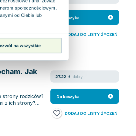
ołecznościowe i analizować
ic Veill
,
Isabelle Filiozat
,
Filliozat Isabelle
,
Veille Eric
artnerom społecznościowym,
miały w planach się
ż od rana. Pest...
anymi od Ciebie lub
Do koszyka
DODAJ DO LISTY ŻYCZEŃ
ezwól na wszystkie
kocham. Jak
dobry
27.22
zł
e strony rodziców?
Do koszyka
i z ich strony?
DODAJ DO LISTY ŻYCZEŃ