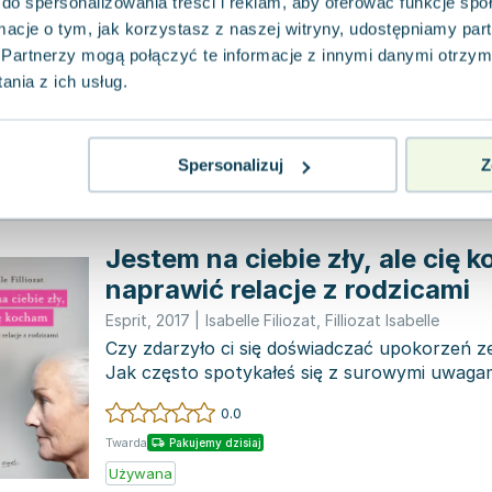
do spersonalizowania treści i reklam, aby oferować funkcje sp
HarperKids
,
2020
|
Annie Barrows
,
Sophie Blackall
,
Er
ormacje o tym, jak korzystasz z naszej witryny, udostępniamy p
Lilka i Pestka to przyjaciółki, które nigdy nie 
zaprzyjaźnić. Ich dzień zaczyna się fatalnie ju
Partnerzy mogą połączyć te informacje z innymi danymi otrzym
nia z ich usług.
0.0
Miękka
Pakujemy dzisiaj
Używana
Spersonalizuj
Z
Jestem na ciebie zły, ale cię 
naprawić relacje z rodzicami
Esprit
,
2017
|
Isabelle Filiozat
,
Filliozat Isabelle
Czy zdarzyło ci się doświadczać upokorzeń z
Jak często spotykałeś się z surowymi uwagam
Może pami...
0.0
Twarda
Pakujemy dzisiaj
Używana