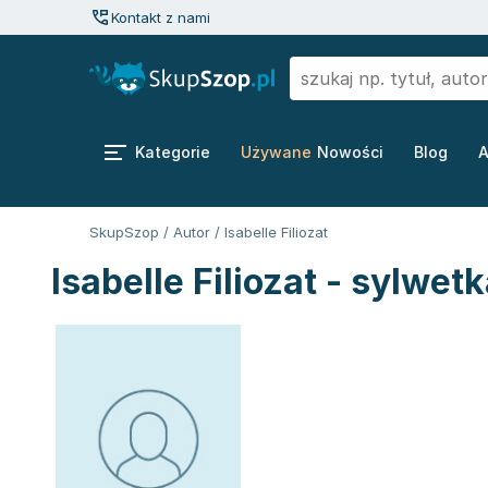
Kontakt z nami
Kategorie
Używane
Nowości
Blog
A
SkupSzop
/
Autor
/
Isabelle Filiozat
Isabelle Filiozat - sylwet