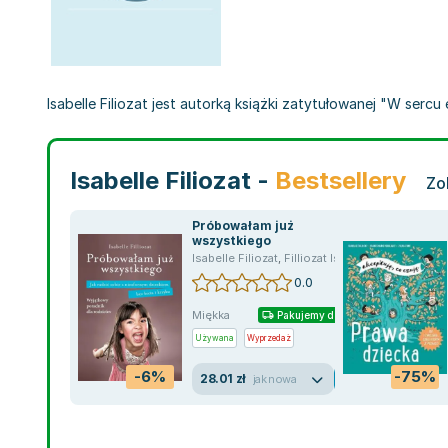
Isabelle Filiozat jest autorką książki zatytułowanej "W sercu
Isabelle Filiozat -
Bestsellery
Zo
Próbowałam już
wszystkiego
Isabelle Filiozat
,
Filliozat Isabelle
0.0
Miękka
Pakujemy dzisiaj
Używana
Wyprzedaż
-6%
-75%
28.01 zł
jak nowa