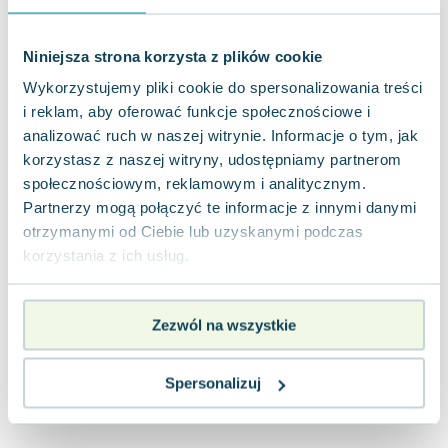
Joseph Murphy
Jan Sztaudynger
Niniejsza strona korzysta z plików cookie
Aleksander Puszkin
Wykorzystujemy pliki cookie do spersonalizowania treści
Oscar Wilde
i reklam, aby oferować funkcje społecznościowe i
Małgorzata Ohme
analizować ruch w naszej witrynie. Informacje o tym, jak
Maddie Ziegler
korzystasz z naszej witryny, udostępniamy partnerom
Leszek Czarnecki
społecznościowym, reklamowym i analitycznym.
Joanna Racewicz
Partnerzy mogą połączyć te informacje z innymi danymi
Maria Seweryn
otrzymanymi od Ciebie lub uzyskanymi podczas
Janina Zającówna
korzystania z ich usług.
Eric Helms
Anna Prus (oprac.)
Zezwól na wszystkie
Nela Mała Reporterka
Agnieszka Maciąg
Barbara Wrzesińska
Spersonalizuj
Terry Pratchett
Virginia Woolf