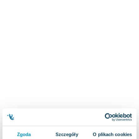
Zygmunt Freud
Agata Passent
Michel Moran
Maciej Orłoś
Jo Nesbo
Katarzyna Miller
Antoine de Saint Exupery
Lew Tołstoj
Mark Twain
Marcin Meller
Paulina Młynarska
ks. Piotr Pawlukiewicz
Jarosław Sokołowski
Piotr Latocha
Michael Scott
Piotr Semka
Zgoda
Szczegóły
O plikach cookies
Jarosław Iwaszkiewicz