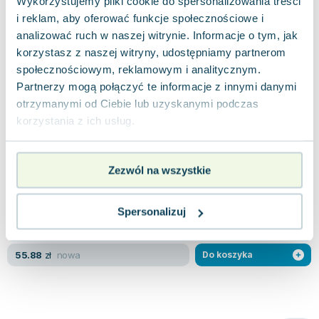
Wykorzystujemy pliki cookie do spersonalizowania treści
Miękka
Pakujemy jutro
i reklam, aby oferować funkcje społecznościowe i
Nowa
analizować ruch w naszej witrynie. Informacje o tym, jak
korzystasz z naszej witryny, udostępniamy partnerom
społecznościowym, reklamowym i analitycznym.
nowa
40.64
zł
Do koszyka
Partnerzy mogą połączyć te informacje z innymi danymi
otrzymanymi od Ciebie lub uzyskanymi podczas
Era Flasha. Flash. Tom 14
korzystania z ich usług.
Egmont
,
2022
|
Joshua Williamson
,
praca zbiorowa
,
Ho
W najnowszej odsłonie komiksowej serii DC
Odrodzenie, Szkarłatny Sprinter staje przed nie lada
Zezwól na wszystkie
wyzwaniem. Kiedy na horyzoncie poja...
0.0
Miękka
Pakujemy jutro
Spersonalizuj
Nowa
nowa
55.88
zł
Do koszyka