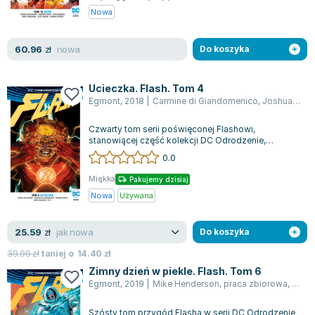
Nowa
Zygmunt Freud
Agata Passent
nowa
60.96
zł
Do koszyka
Michel Moran
Maciej Orłoś
Jo Nesbo
Ucieczka. Flash. Tom 4
Egmont
,
2018
|
Carmine di Giandomenico
,
Joshua Williamson
Katarzyna Miller
Antoine de Saint Exupery
Czwarty tom serii poświęconej Flashowi,
stanowiącej część kolekcji DC Odrodzenie,
Lew Tołstoj
zagłębia się w skomplikowane decyzje Barry'ego
0.0
Mark Twain
A...
Marcin Meller
Miękka
Pakujemy dzisiaj
Nowa
Używana
Paulina Młynarska
ks. Piotr Pawlukiewicz
jak nowa
25.59
zł
Do koszyka
Jarosław Sokołowski
Piotr Latocha
39.99
zł
taniej o
14.40
zł
Michael Scott
Zimny dzień w piekle. Flash. Tom 6
Egmont
,
2019
|
Mike Henderson
,
praca zbiorowa
,
Joshu
Piotr Semka
Jarosław Iwaszkiewicz
Szósty tom przygód Flasha w serii DC Odrodzenie