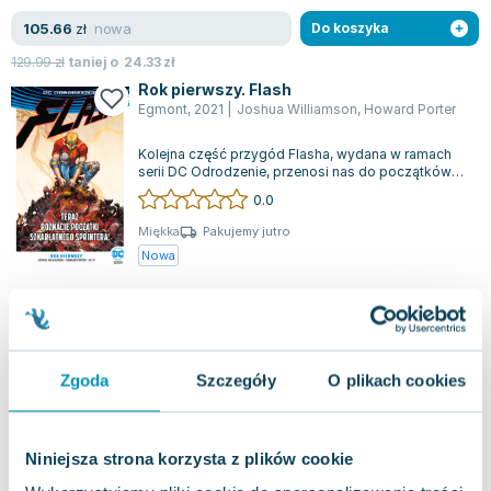
nowa
105.66
zł
Do koszyka
129.99
zł
taniej o
24.33
zł
Rok pierwszy. Flash
Egmont
,
2021
|
Joshua Williamson
,
Howard Porter
Kolejna część przygód Flasha, wydana w ramach
serii DC Odrodzenie, przenosi nas do początków
Szkarłatnego Sprintera. Barry Allen,...
0.0
Miękka
Pakujemy jutro
Nowa
nowa
32.51
zł
Do koszyka
39.99
zł
taniej o
7.48
zł
Wojna Flashów. Flash. Tom 8
Zgoda
Szczegóły
O plikach cookies
Egmont
,
2020
|
Joshua Williamson
,
praca zbiorowa
,
Ho
Ósmy tom przygód Flasha w ramach serii DC
Niniejsza strona korzysta z plików cookie
Odrodzenie skupia się na kluczowych momentach
związanych z powrotem Wally'ego Westa. W t...
0.0