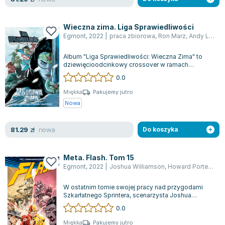
Książki: Psychologia, motywacja
Nauki historyczne - książki
Dan Brown
Książki o naukach politycznych dla studentów
Bolesław Prus
Książki do nauk przyrodniczych dla studentów
Clive Cussler
Wieczna zima. Liga Sprawiedliwości
Egmont
,
2022
|
praca zbiorowa
,
Ron Marz
,
Andy Lanning
Książki do nauk społecznych dla studentów
Wanda Chotomska
Książki do nauk ścisłych dla studentów
Józef Ignacy Kraszewski
Album "Liga Sprawiedliwości: Wieczna Zima" to
dziewięcioodcinkowy crossover w ramach
Prawo - książki dla studentów
Clive Staples Lewis
Uniwersum DC, który opowiada o ekstremalnej ś...
0.0
Technologia żywności - książki
Martyna Wojciechowska
Zarządzanie i marketing - książki
Melissa De la Cruz
Miękka
Pakujemy jutro
Nowa
Nauka języków obcych - książki
Blanka Lipińska
Podręczniki dla nauczycieli - metodyka
Jaś Kapela
nowa
81.29
zł
Do koszyka
Repetytoria, testy i materiały pomocnicze
Agatha Christie
Witold Gadowski
Jan Pietrzak
Meta. Flash. Tom 15
Egmont
,
2022
|
Joshua Williamson
,
Howard Porter
,
Chri
Marcin Kowalczyk
Piotr Zychowicz
W ostatnim tomie swojej pracy nad przygodami
Szkarłatnego Sprintera, scenarzysta Joshua
Joanna Jabłczyńska
Williamson, znany z serii „Palcojad”, końc...
0.0
Piotr Kościelny
Jan Piński
Miękka
Pakujemy jutro