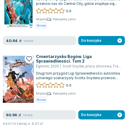
przenosi nas do Central City, gdzie znajduje się
Joseph Murphy
surowe więzienie Iron Heights. To...
0.0
Jan Sztaudynger
Aleksander Puszkin
Miękka
Pakujemy jutro
Nowa
Oscar Wilde
Małgorzata Ohme
nowa
40.64
zł
Do koszyka
Maddie Ziegler
Leszek Czarnecki
Joanna Racewicz
Cmentarzysko Bogów. Liga
Sprawiedliwości. Tom 2
Maria Seweryn
Egmont
,
2020
|
Scott Snyder
,
praca zbiorowa
,
Francis Manapul
Janina Zającówna
Drugi tom przygód Ligi Sprawiedliwości autorstwa
uznanego scenarzysty Scotta Snydera przenosi
Eric Helms
nas w świat, gdzie geniusz zbrodni L...
0.0
Anna Prus (oprac.)
Nela Mała Reporterka
Miękka
Pakujemy jutro
Nowa
Agnieszka Maciąg
Barbara Wrzesińska
nowa
60.96
zł
Do koszyka
Terry Pratchett
Virginia Woolf
64.97
zł
taniej o
4.01
zł