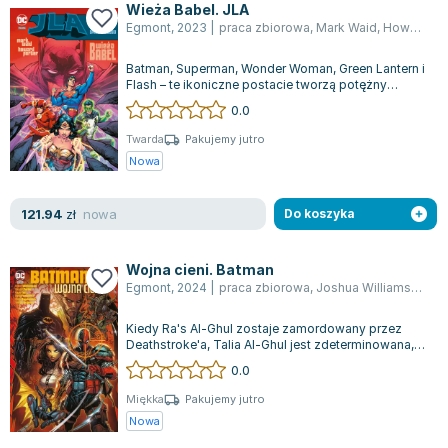
Lorraine Warren
Wieża Babel. JLA
Egmont
,
2023
|
praca zbiorowa
,
Mark Waid
,
Howard Porter
Ajahn Brahm
Lucinda Riley
Batman, Superman, Wonder Woman, Green Lantern i
Flash – te ikoniczne postacie tworzą potężny
Jacek Walkiewicz
zespół znany jako Amerykańska Liga Sp...
0.0
Twarda
Pakujemy jutro
Nowa
nowa
121.94
zł
Do koszyka
Wojna cieni. Batman
Egmont
,
2024
|
praca zbiorowa
,
Joshua Williamson
,
Ho
Kiedy Ra's Al-Ghul zostaje zamordowany przez
Deathstroke'a, Talia Al-Ghul jest zdeterminowana,
by pomścić swojego ojca. Decyduje s...
0.0
Miękka
Pakujemy jutro
Nowa