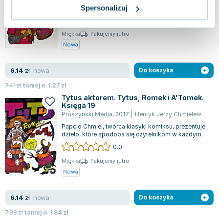
się w sztukę. Tym razem przygoda prowadzi go do
Spersonalizuj
świata malarstwa, gdzie może do...
0.0
Miękka
Pakujemy jutro
Nowa
nowa
6.14
zł
Do koszyka
7.41
zł
taniej o
1.27
zł
Tytus aktorem. Tytus, Romek i A'Tomek.
Księga 19
Prószyński Media
,
2017
|
Henryk Jerzy Chmielewski
Papcio Chmiel, twórca klasyki komiksu, prezentuje
dzieło, które spodoba się czytelnikom w każdym
wieku. W tomie XIX przygód, Romek...
0.0
Miękka
Pakujemy jutro
Nowa
nowa
6.14
zł
Do koszyka
7.98
zł
taniej o
1.84
zł