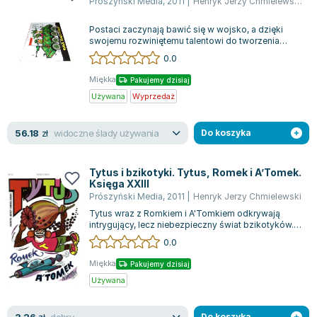
Prószyński Media
,
2011
|
Henryk Jerzy Chmielewski
,
Yv
Postaci zaczynają bawić się w wojsko, a dzięki
swojemu rozwiniętemu talentowi do tworzenia
wojskowych ilustracji, zostają wyróżnie...
0.0
Miękka
Pakujemy dzisiaj
Używana
Wyprzedaż
widoczne ślady używania
56.18
zł
Do koszyka
Tytus i bzikotyki. Tytus, Romek i A’Tomek.
Księga XXIII
Prószyński Media
,
2011
|
Henryk Jerzy Chmielewski
Tytus wraz z Romkiem i A'Tomkiem odkrywają
intrygujący, lecz niebezpieczny świat bzikotyków.
Ich przygoda prowadzi ich do fabryki,...
0.0
Miękka
Pakujemy dzisiaj
Używana
dobry
Do koszyka