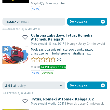
Lorraine Warren
Miękka
Pakujemy jutro
Ajahn Brahm
Nowa
Lucinda Riley
Jacek Walkiewicz
nowa
150.57
zł
Do koszyka
199.99
zł
taniej o
49.42
zł
Ochrona zabytków. Tytus, Romek i
A’Tomek. Księga XI
Prószyński i S-ka
,
2017
|
Henryk Jerzy Chmielewski
Podczas ocalania ruin starego zamku przed
zniszczeniem, bohaterowie natrafiają na
przyjaznego duszka. Ten niezwykły duch
0.0
przenosi...
Miękka
Pakujemy dzisiaj
Nowa
Używana
dobry
2.93
zł
Do koszyka
7.41
zł
taniej o
4.48
zł
Tytus, Romek i A'Tomek. Księga .02
Prószyński Media
,
2011
|
Henryk Jerzy Chmielewski