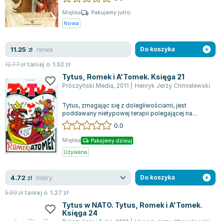
Miękka
Pakujemy jutro
Nowa
nowa
11.25
zł
Do koszyka
12.77
zł
taniej o
1.52
zł
Tytus, Romek i A'Tomek. Księga 21
Prószyński Media
,
2011
|
Henryk Jerzy Chmielewski
Tytus, zmagając się z dolegliwościami, jest
poddawany nietypowej terapii polegającej na
nacieraniu spirytusem i zastosowaniu mrówe...
0.0
Miękka
Pakujemy dzisiaj
Używana
dobry
4.72
zł
Do koszyka
5.99
zł
taniej o
1.27
zł
Tytus w NATO. Tytus, Romek i A'Tomek.
Księga 24