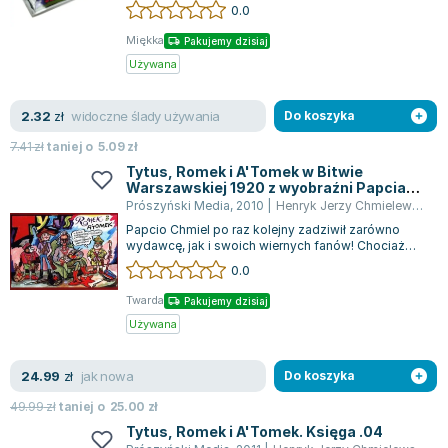
jednego z miast związanych z Mikołajem Koperni...
0.0
Miękka
Pakujemy dzisiaj
Używana
widoczne ślady używania
2.32
zł
Do koszyka
7.41
zł
taniej o
5.09
zł
Tytus, Romek i A'Tomek w Bitwie
Warszawskiej 1920 z wyobraźni Papcia
Chmiela narysowani
Prószyński Media
,
2010
|
Henryk Jerzy Chmielewski
Papcio Chmiel po raz kolejny zadziwił zarówno
wydawcę, jak i swoich wiernych fanów! Chociaż
wcześniej ogłosił, że zakończy swoją t...
0.0
Twarda
Pakujemy dzisiaj
Używana
jak nowa
24.99
zł
Do koszyka
49.99
zł
taniej o
25.00
zł
Tytus, Romek i A'Tomek. Księga .04