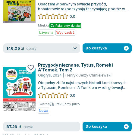
Osadzeni w barwnym świecie przygód,
bohaterowie rozpoczynają fascynującą podróż w
celu zdobycia różowych praw jazdy, odkrywając
0.0
pr...
Miękka
Pakujemy dzisiaj
Używana
Wyprzedaż
dobry
146.05
zł
Do koszyka
Przygody nieznane. Tytus, Romek i
A'Tomek. Tom 2
Ongrys
,
2024
|
Henryk Jerzy Chmielewski
Oto pełny zbiór najstarszych historii komiksowych
z Tytusem, Romkiem i A'Tomkiem w roli głównej!
"Przygody nieznane" to unikalna k...
0.0
Twarda
Pakujemy jutro
Nowa
nowa
87.26
zł
Do koszyka