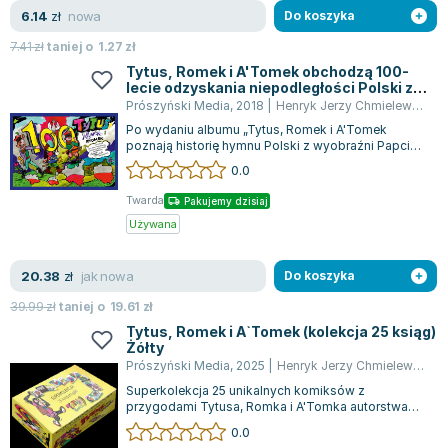
Joseph Murphy
nowa
6.14
zł
Do koszyka
Jan Sztaudynger
7.41
zł
taniej o
1.27
zł
Aleksander Puszkin
Tytus, Romek i A'Tomek obchodzą 100-
lecie odzyskania niepodległości Polski z
Oscar Wilde
wyobraźni Papcia Chmiela narysowani
Prószyński Media
,
2018
|
Henryk Jerzy Chmielewski
Małgorzata Ohme
Po wydaniu albumu „Tytus, Romek i A'Tomek
Maddie Ziegler
poznają historię hymnu Polski z wyobraźni Papcia
Chmiela narysowani”, Papcio Chmiel z du...
0.0
Leszek Czarnecki
Joanna Racewicz
Twarda
Pakujemy dzisiaj
Maria Seweryn
Używana
Janina Zającówna
Eric Helms
jak nowa
20.38
zł
Do koszyka
Anna Prus (oprac.)
39.99
zł
taniej o
19.61
zł
Nela Mała Reporterka
Tytus, Romek i A`Tomek (kolekcja 25 ksiąg)
Żółty
Agnieszka Maciąg
Prószyński Media
,
2025
|
Henryk Jerzy Chmielewski
Barbara Wrzesińska
Superkolekcja 25 unikalnych komiksów z
Terry Pratchett
przygodami Tytusa, Romka i A'Tomka autorstwa
Henryka Jerzego Chmielewskiego, znanego jako
Virginia Woolf
0.0
P...