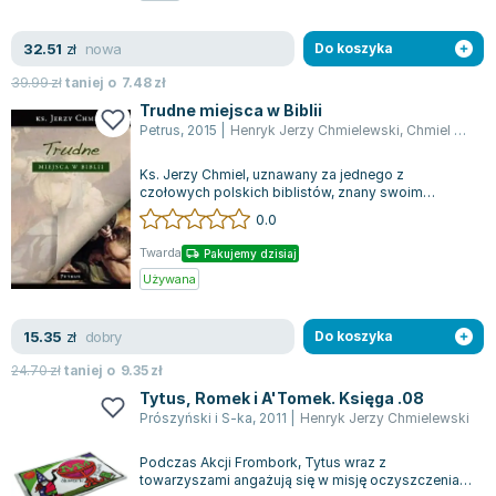
nowa
32.51
zł
Do koszyka
39.99
zł
taniej o
7.48
zł
Trudne miejsca w Biblii
Petrus
,
2015
|
Henryk Jerzy Chmielewski
,
Chmiel Jerzy
Ks. Jerzy Chmiel, uznawany za jednego z
czołowych polskich biblistów, znany swoim
światowym autorytetem, w swojej książce
0.0
podejmuj...
Twarda
Pakujemy dzisiaj
Używana
dobry
15.35
zł
Do koszyka
24.70
zł
taniej o
9.35
zł
Tytus, Romek i A'Tomek. Księga .08
Prószyński i S-ka
,
2011
|
Henryk Jerzy Chmielewski
Podczas Akcji Frombork, Tytus wraz z
towarzyszami angażują się w misję oczyszczenia