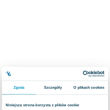
Zygmunt Freud
Agata Passent
Michel Moran
Maciej Orłoś
Jo Nesbo
Katarzyna Miller
Antoine de Saint Exupery
Lew Tołstoj
Mark Twain
Marcin Meller
Paulina Młynarska
ks. Piotr Pawlukiewicz
Jarosław Sokołowski
Zgoda
Szczegóły
O plikach cookies
Piotr Latocha
Michael Scott
Piotr Semka
Niniejsza strona korzysta z plików cookie
Jarosław Iwaszkiewicz