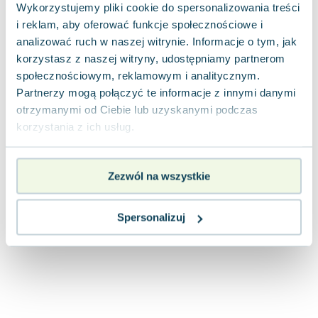
Wykorzystujemy pliki cookie do spersonalizowania treści
Joseph Murphy
i reklam, aby oferować funkcje społecznościowe i
Jan Sztaudynger
analizować ruch w naszej witrynie. Informacje o tym, jak
Aleksander Puszkin
korzystasz z naszej witryny, udostępniamy partnerom
Oscar Wilde
społecznościowym, reklamowym i analitycznym.
Małgorzata Ohme
Partnerzy mogą połączyć te informacje z innymi danymi
Maddie Ziegler
otrzymanymi od Ciebie lub uzyskanymi podczas
Leszek Czarnecki
korzystania z ich usług.
Joanna Racewicz
Maria Seweryn
Zezwól na wszystkie
Janina Zającówna
Eric Helms
Anna Prus (oprac.)
Spersonalizuj
Nela Mała Reporterka
Agnieszka Maciąg
Barbara Wrzesińska
Terry Pratchett
Virginia Woolf