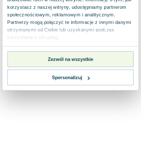
Joseph Murphy
korzystasz z naszej witryny, udostępniamy partnerom
Jan Sztaudynger
społecznościowym, reklamowym i analitycznym.
Aleksander Puszkin
Partnerzy mogą połączyć te informacje z innymi danymi
Oscar Wilde
otrzymanymi od Ciebie lub uzyskanymi podczas
korzystania z ich usług.
Małgorzata Ohme
Maddie Ziegler
Leszek Czarnecki
Zezwól na wszystkie
Joanna Racewicz
Maria Seweryn
Spersonalizuj
Janina Zającówna
Eric Helms
Anna Prus (oprac.)
Nela Mała Reporterka
Agnieszka Maciąg
Barbara Wrzesińska
Terry Pratchett
Virginia Woolf