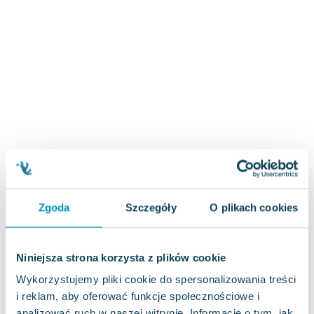
Zygmunt Freud
Agata Passent
Michel Moran
Maciej Orłoś
Jo Nesbo
Katarzyna Miller
Antoine de Saint Exupery
Lew Tołstoj
Mark Twain
Marcin Meller
Paulina Młynarska
Zgoda
Szczegóły
O plikach cookies
ks. Piotr Pawlukiewicz
Jarosław Sokołowski
Piotr Latocha
Niniejsza strona korzysta z plików cookie
Michael Scott
Wykorzystujemy pliki cookie do spersonalizowania treści
Piotr Semka
i reklam, aby oferować funkcje społecznościowe i
Jarosław Iwaszkiewicz
analizować ruch w naszej witrynie. Informacje o tym, jak