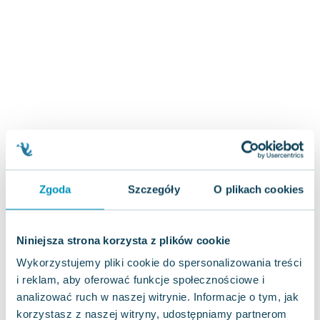
Joseph Murphy
Jan Sztaudynger
Aleksander Puszkin
Oscar Wilde
Małgorzata Ohme
Maddie Ziegler
Leszek Czarnecki
Joanna Racewicz
Maria Seweryn
Janina Zającówna
Zgoda
Szczegóły
O plikach cookies
Eric Helms
Anna Prus (oprac.)
Nela Mała Reporterka
Niniejsza strona korzysta z plików cookie
Agnieszka Maciąg
Wykorzystujemy pliki cookie do spersonalizowania treści
Barbara Wrzesińska
i reklam, aby oferować funkcje społecznościowe i
Terry Pratchett
analizować ruch w naszej witrynie. Informacje o tym, jak
Virginia Woolf
korzystasz z naszej witryny, udostępniamy partnerom