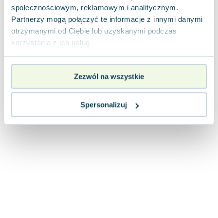
Lorraine Warren
społecznościowym, reklamowym i analitycznym.
Ajahn Brahm
Partnerzy mogą połączyć te informacje z innymi danymi
Lucinda Riley
otrzymanymi od Ciebie lub uzyskanymi podczas
Jacek Walkiewicz
korzystania z ich usług.
Zezwól na wszystkie
Spersonalizuj