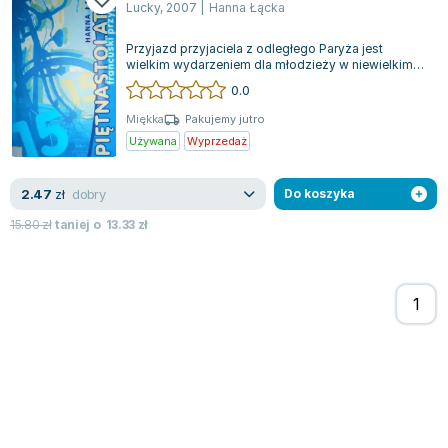
Lucky
,
2007
|
Hanna Łącka
Zygmunt Freud
Agata Passent
Przyjazd przyjaciela z odległego Paryża jest
wielkim wydarzeniem dla młodzieży w niewielkim
Michel Moran
miasteczku. Jego obecność wprowadza sp...
0.0
Maciej Orłoś
Miękka
Pakujemy jutro
Jo Nesbo
Używana
Wyprzedaż
Katarzyna Miller
Antoine de Saint Exupery
dobry
2.47
zł
Do koszyka
Lew Tołstoj
15.80
zł
taniej o
13.33
zł
Mark Twain
Marcin Meller
Paulina Młynarska
ks. Piotr Pawlukiewicz
Jarosław Sokołowski
Piotr Latocha
Michael Scott
Piotr Semka
Jarosław Iwaszkiewicz