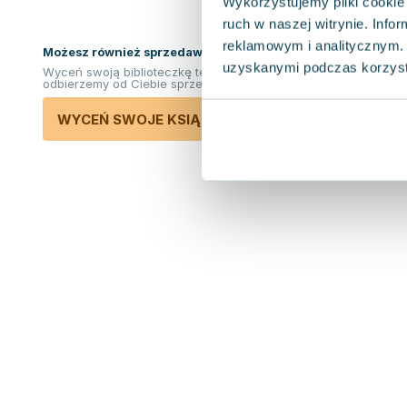
Wykorzystujemy pliki cookie 
ruch w naszej witrynie. Inf
reklamowym i analitycznym. 
Możesz również sprzedawać ksiązki!
uzyskanymi podczas korzysta
Wyceń swoją biblioteczkę teraz. Odkupimy i
odbierzemy od Ciebie sprzedane książki.
WYCEŃ SWOJE KSIĄŻKI