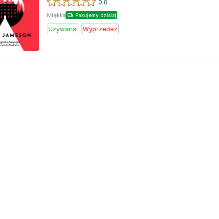
0.0
Miękka
Pakujemy dzisiaj
Używana
Wyprzedaż