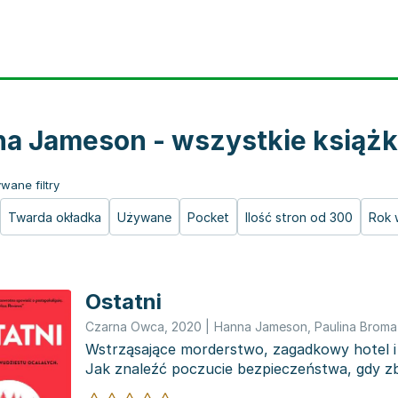
a Jameson - wszystkie książk
wane filtry
Twarda okładka
Używane
Pocket
Ilość stron od 300
Rok 
Ostatni
Czarna Owca
,
2020
|
Hanna Jameson
,
Paulina Broma
Wstrząsające morderstwo, zagadkowy hotel i 
Jak znaleźć poczucie bezpieczeństwa, gdy z
jednym...