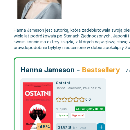
Hanna Jameson jest autorką, która zadebiutowała swoją pier
wiele lat podróżowała po Stanach Zjednoczonych, Japonii i E
swoim koncie ma cztery książki, z których największą sław
prawdopodobnie byłyby nieocenione w dobie apokalipsy Zom
Hanna Jameson -
Bestsellery
Z
Ostatni
Hanna Jameson
,
Paulina Broma
0.0
Miękka
Pakujemy dzisiaj
Używana
Wyprzedaż
-45%
21.87 zł
jak nowa