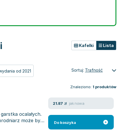
i
Kafelki
Lista
Sortuj:
Trafność
wydania od 2021
Znaleziono:
1
produktów
jak nowa
21.87
zł
garstka ocalałych.
brodniarz może być
Do koszyka