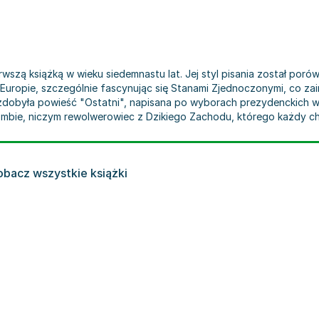
wszą książką w wieku siedemnastu lat. Jej styl pisania został por
uropie, szczególnie fascynując się Stanami Zjednoczonymi, co zains
ę zdobyła powieść "Ostatni", napisana po wyborach prezydenckich w
bie, niczym rewolwerowiec z Dzikiego Zachodu, którego każdy ch
obacz wszystkie książki