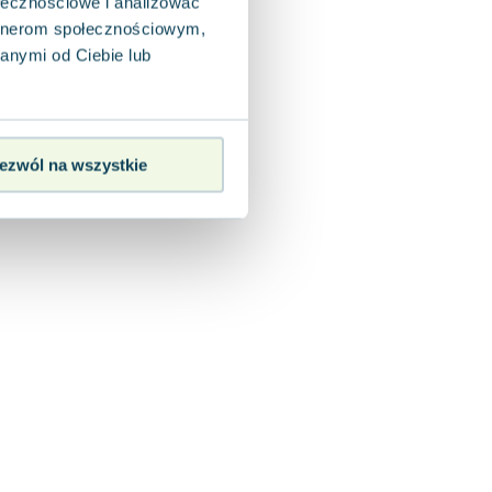
ołecznościowe i analizować
artnerom społecznościowym,
anymi od Ciebie lub
ezwól na wszystkie