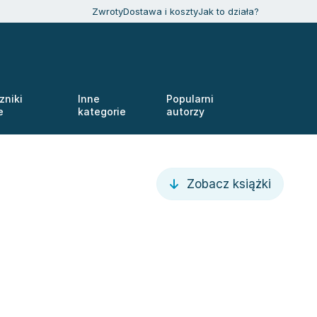
Zwroty
Dostawa i koszty
Jak to działa?
zniki
Inne
Popularni
e
kategorie
autorzy
Zobacz książki