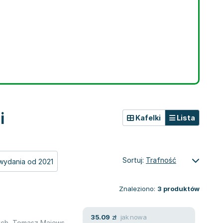
i
Kafelki
Lista
Sortuj:
Trafność
wydania od 2021
Znaleziono:
3
produktów
jak nowa
35.09
zł
ych
,
Tomasz Majewski
,
Teresa Pękala
,
Halina Taborska
,
Józef Tarno