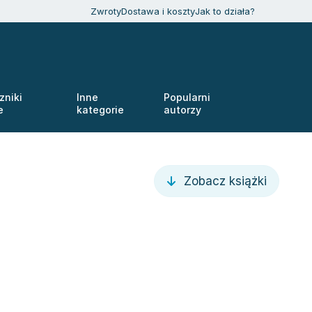
Zwroty
Dostawa i koszty
Jak to działa?
zniki
Inne
Popularni
e
kategorie
autorzy
Zobacz książki