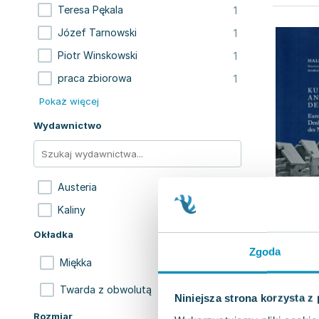
1
Teresa Pękala
1
Józef Tarnowski
1
Piotr Winskowski
1
praca zbiorowa
Pokaż więcej
Wydawnictwo
2
Austeria
1
Kaliny
Okładka
Zgoda
2
Miękka
1
Twarda z obwolutą
Niniejsza strona korzysta z
Rozmiar