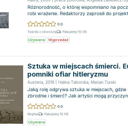
Różnorodność, o której wspomniano na począ
robi wrażenie. Redaktorzy zaprosili do projek
różnyc...
0.0
Pakujemy 10.08
Twarda z obwolutą
Używana
Wyprzedaż
Sztuka w miejscach śmierci. E
pomniki ofiar hitleryzmu
Austeria
,
2019
|
Halina Taborska
,
Marian Turski
Jaką rolę odgrywa sztuka w miejscach, gdzie 
zbrodnie i śmierć? Jak artyści mogą przyczyni
zachowania pamięci...
0.0
Pakujemy 10.08
Miękka
Używana