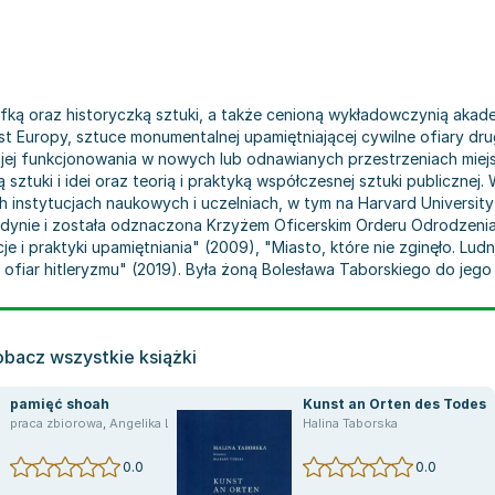
zofką oraz historyczką sztuki, a także cenioną wykładowczynią akad
 miast Europy, sztuce monumentalnej upamiętniającej cywilne ofiary d
 jej funkcjonowania w nowych lub odnawianych przestrzeniach miej
ą sztuki i idei oraz teorią i praktyką współczesnej sztuki publiczne
nstytucjach naukowych i uczelniach, w tym na Harvard University o
ynie i została odznaczona Krzyżem Oficerskim Orderu Odrodzenia Po
cje i praktyki upamiętniania" (2009), "Miasto, które nie zginęło. L
 ofiar hitleryzmu" (2019). Była żoną Bolesława Taborskiego do jego 
obacz wszystkie książki
pamięć shoah
Kunst an Orten des Todes
praca zbiorowa
,
Angelika Lasiewicz-Sych
,
Tomasz Majewski
Halina Taborska
,
Teresa Pękala
,
Hali
0.0
0.0