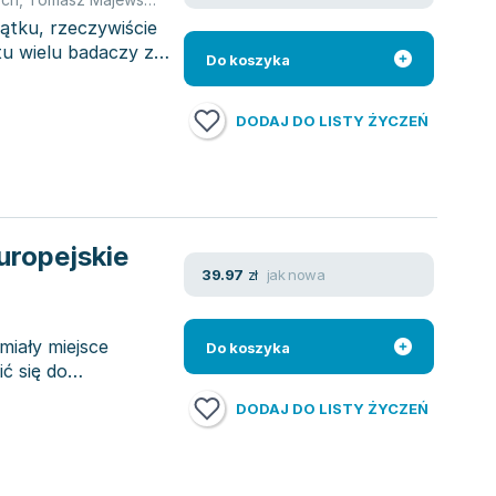
tku, rzeczywiście
tu wielu badaczy z
Do koszyka
DODAJ DO LISTY ŻYCZEŃ
uropejskie
jak nowa
39.97
zł
miały miejsce
Do koszyka
ć się do
DODAJ DO LISTY ŻYCZEŃ