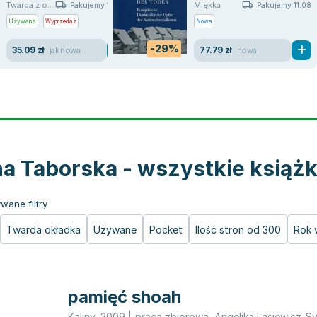
Twarda z o...
Miękka
Pakujemy 10.08
Pakujemy 11.08
Używana
Wyprzedaż
Nowa
-29%
35.09 zł
77.79 zł
jak nowa
nowa
na Taborska - wszystkie książk
wane filtry
Twarda okładka
Używane
Pocket
Ilość stron od 300
Rok 
pamięć shoah
Kaliny
,
2009
|
praca zbiorowa
,
Angelika Lasiewicz-S