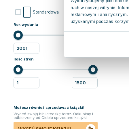
Wykorzystujemy pliki cookie 
ruch w naszej witrynie. Inf
2
Standardowa
reklamowym i analitycznym. 
uzyskanymi podczas korzysta
Rok wydania
Ilość stron
Możesz również sprzedawać ksiązki!
Wyceń swoją biblioteczkę teraz. Odkupimy i
odbierzemy od Ciebie sprzedane książki.
WYCEŃ SWOJE KSIĄŻKI