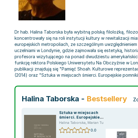
Dr hab. Halina Taborska była wybitną polską filolożką, filo
koncentrowały się na roli instytucji kultury w rewitalizacji
europejskich metropoliach, ze szczególnym uwzględnieniem
uczelniami w Londynie, gdzie zajmowała się estetyką, histori
profesora wizytującego na ponad dwudziestu amerykańskich i
funkcję rektora Polskiego Uniwersytetu Na Obczyźnie w Lond
publikacji znajdują się "Pamięć Shoah. Kulturowe reprezenta
(2014) oraz "Sztuka w miejscach śmierci. Europejskie pomniki
Halina Taborska -
Bestsellery
Z
Sztuka w miejscach
śmierci. Europejskie
pomniki ofiar hitleryzmu
Halina Taborska
,
Marian Turski
0.0