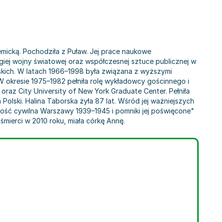
emicką. Pochodziła z Puław. Jej prace naukowe
rugiej wojny światowej oraz współczesnej sztuce publicznej w
skich. W latach 1966–1998 była związana z wyższymi
j. W okresie 1975–1982 pełniła rolę wykładowcy gościnnego i
raz City University of New York Graduate Center. Pełniła
lski. Halina Taborska żyła 87 lat. Wśród jej ważniejszych
udność cywilna Warszawy 1939–1945 i pomniki jej poświęcone"
śmierci w 2010 roku, miała córkę Annę.
na Taborska
,
Józef Tarnowski
,
Piotr Winskowski
,
Józef Stanisław Wojciechowski