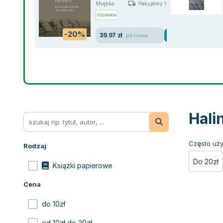
Miękka
Pakujemy 10.08
Używana
-20%
39.97 zł
jak nowa
Hali
Często uży
Rodzaj
Do 20zł
Książki papierowe
Cena
do 10zł
od 10zł do 30zł