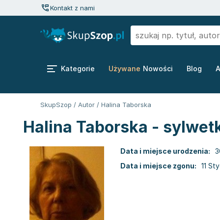
Kontakt z nami
Kategorie
Używane
Nowości
Blog
A
SkupSzop
/
Autor
/
Halina Taborska
Halina Taborska - sylwet
Data i miejsce urodzenia:
3
Data i miejsce zgonu:
11 St