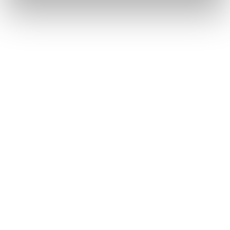
Lorraine Warren
Ajahn Brahm
Lucinda Riley
Jacek Walkiewicz