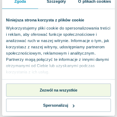
Zgoda
Szczegóły
O plikach cookies
Joseph Murphy
Jan Sztaudynger
Aleksander Puszkin
Niniejsza strona korzysta z plików cookie
Oscar Wilde
Wykorzystujemy pliki cookie do spersonalizowania treści
Małgorzata Ohme
i reklam, aby oferować funkcje społecznościowe i
Maddie Ziegler
analizować ruch w naszej witrynie. Informacje o tym, jak
Leszek Czarnecki
korzystasz z naszej witryny, udostępniamy partnerom
Joanna Racewicz
społecznościowym, reklamowym i analitycznym.
Maria Seweryn
Partnerzy mogą połączyć te informacje z innymi danymi
Janina Zającówna
otrzymanymi od Ciebie lub uzyskanymi podczas
Eric Helms
korzystania z ich usług.
Anna Prus (oprac.)
Nela Mała Reporterka
Zezwól na wszystkie
Agnieszka Maciąg
Barbara Wrzesińska
Spersonalizuj
Terry Pratchett
Virginia Woolf