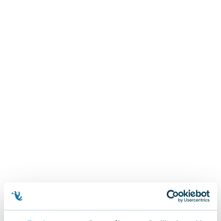
Zygmunt Freud
Agata Passent
Michel Moran
Maciej Orłoś
Jo Nesbo
Katarzyna Miller
Antoine de Saint Exupery
Lew Tołstoj
Mark Twain
Marcin Meller
Paulina Młynarska
ks. Piotr Pawlukiewicz
Jarosław Sokołowski
Piotr Latocha
Michael Scott
Piotr Semka
Jarosław Iwaszkiewicz