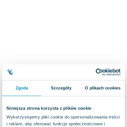
Joseph Murphy
Jan Sztaudynger
Aleksander Puszkin
Oscar Wilde
Małgorzata Ohme
Maddie Ziegler
Leszek Czarnecki
Joanna Racewicz
Maria Seweryn
Janina Zającówna
Eric Helms
Anna Prus (oprac.)
Zgoda
Szczegóły
O plikach cookies
Nela Mała Reporterka
Agnieszka Maciąg
Barbara Wrzesińska
Niniejsza strona korzysta z plików cookie
Terry Pratchett
Wykorzystujemy pliki cookie do spersonalizowania treści
Virginia Woolf
i reklam, aby oferować funkcje społecznościowe i