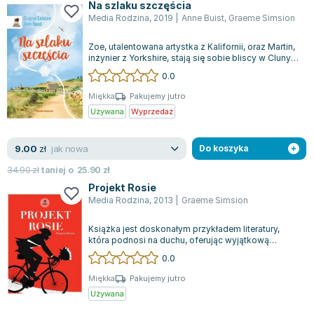
Książki: Psychologia, motywacja
Nauki historyczne - książki
Dan Brown
Na szlaku szczęścia
Książki o naukach politycznych dla studentów
Bolesław Prus
Media Rodzina
,
2019
|
Anne Buist
,
Graeme Simsion
Książki do nauk przyrodniczych dla studentów
Clive Cussler
Zoe, utalentowana artystka z Kalifornii, oraz Martin,
Książki do nauk społecznych dla studentów
Wanda Chotomska
inżynier z Yorkshire, stają się sobie bliscy w Cluny,
położonym w sercu Fran...
Książki do nauk ścisłych dla studentów
Józef Ignacy Kraszewski
0.0
Prawo - książki dla studentów
Clive Staples Lewis
Miękka
Pakujemy jutro
Technologia żywności - książki
Martyna Wojciechowska
Używana
Wyprzedaż
Zarządzanie i marketing - książki
Melissa De la Cruz
Nauka języków obcych - książki
Blanka Lipińska
jak nowa
9.00
zł
Do koszyka
Podręczniki dla nauczycieli - metodyka
Jaś Kapela
34.90
zł
taniej o
25.90
zł
Repetytoria, testy i materiały pomocnicze
Agatha Christie
Projekt Rosie
Witold Gadowski
Media Rodzina
,
2013
|
Graeme Simsion
Jan Pietrzak
Książka jest doskonałym przykładem literatury,
Marcin Kowalczyk
która podnosi na duchu, oferując wyjątkową
kombinację romansu i komedii. Opowieść p...
Piotr Zychowicz
0.0
Joanna Jabłczyńska
Miękka
Pakujemy jutro
Piotr Kościelny
Używana
Jan Piński