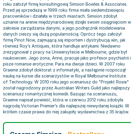
roku założył firmę konsultingową Simsion Bowles & Associates.
Bajki wiersze
Książki: finanse, księgowość, bankowość
Książki: pamiętniki, dzienniki i listy
Liceum i technikum
Książki o sportowcach
Julian Tuwim
Przed jej sprzedażą w 1999 roku firma miała siedemdziesięciu
Do kolorowania i naklejania
Książki o gospodarce
Wywiady, wspomnienia - książki
Podręczniki do 1 klasy liceum i technikum
Książki: Turystyka i podróże
Bracia Grimm
pracowników i działała w trzech miastach. Simsion zdobył
Kontrastowe obrazki
Inne
Komiksy
Podręczniki do 2 klasy liceum i technikum
Albumy krajoznawcze
Stephen King
uznanie na arenie międzynarodowej dzięki swoim osiągnięciom w
zakresie zarządzania danymi, a jego podręcznik modelowania
Kreatywne / Aktywizujące
Książki o marketingu
Komiksy dla dorosłych
Podręczniki do 3 klasy liceum i technikum
Albumy krajoznawcze - Polska
Tanya Valko
danych cieszy się dużą popularnością. Oprócz tego założył
Poznawanie świata
Książki o zarządzaniu
Komiksy dla dzieci
Podręczniki do klasy 4 liceum i technikum
Albumy krajoznawcze - Świat
Lauren Kate
firmę Pinot Now, zajmującą się importem i dystrybucją win, jak
Podręczniki szkolne
Historia - książki
Komiksy dla młodzieży
Podręczniki do szkoły zawodowej
Atlasy
Jan Brzechwa
również Roy’s Antiques, która handluje antykami. Niedawno
zrezygnował z pracy na Uniwersytecie w Melbourne, gdzie był
Edukacja przedszkolna
Archeologia - książki
Komiksy obcojęzyczne
Podręczniki do 1 klasy szkoły zawodowej
Atlasy - Polska
E. L. James
naukowcem. Jego żona, Anne, pracuje jako profesor psychiatrii i
Liceum, Technikum
Historia Polski - książki
Fantastyka, horror - książki
Podręczniki do 2 klasy szkoły zawodowej
Atlasy - świat
Virginia C. Andrews
pisze romanse erotyczne. Para ma dwoje dzieci. W 2007 roku
Szkoła podstawowa
Historia świata - książki
Książki fantasy
Podręczniki do 3 klasy szkoły zawodowej
Globusy
Waldemar Łysiak
Graeme zdobył doktorat z informatyki, a następnie rozpoczął
Szkoły wyższe
II Wojna Światowa - książki
Książki horrory
Książki dla dzieci
Mapy
Monika Szwaja
naukę na kursie dla scenarzystów w Royal Melbourne Institute
of Technology. W 2010 roku jego scenariusz do "Projekt Rosie"
Szkoła zawodowa
Książki militarne
Science Fiction - książki
Książki dla dzieci do 2 lat
Mapy - Polska
Camilla Läckberg
został nagrodzony przez Australian Writers Guild jako najlepszy
Książki: Prawo
Książki kryminały
Książki: bajki dla dzieci do 2 lat
Mapy - Świat
Jan Kochanowski
scenariusz romantycznej komedii. Bazując na scenariuszu,
Inne
Książki z poezją, aforyzmami i dramaty
Do kąpieli i zabawy
Przewodniki turystyczne
Henning Mankell
Graeme napisał powieść, która w czerwcu 2012 roku zdobyła
nagrodę Victorian Premier’s dla najlepszej niewydanej książki. W
Książki: Prawo administracyjne
Książki dramaty
Kolorowanki i książki do naklejania do 2 lat
Przewodniki turystyczne - Polska
Beata Pawlikowska
krótkim czasie prawa do niej zakupiły wydawnictwa z 35 krajów.
Książki: Prawo cywilne
Książki humorystyczne i aforyzmy
Książki grające, z puzzlami i magnesami do 2 lat
Przewodniki turystyczne - Świat
L.J. Smith
Książki: Prawo finansowe
Tomiki poezji
Obrazki kontrastowe dla niemowląt
Książki: Zdrowie, rodzina, związki
Diana Palmer
Książki: Prawo karne
Książki o sztuce
Poznawanie świata dla dzieci do 2 lat - książki
Książki: Rodzina, związki
Bear Grylls