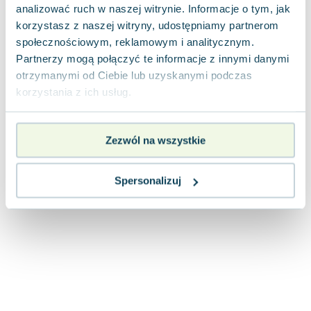
Lorraine Warren
analizować ruch w naszej witrynie. Informacje o tym, jak
Ajahn Brahm
korzystasz z naszej witryny, udostępniamy partnerom
społecznościowym, reklamowym i analitycznym.
Lucinda Riley
Partnerzy mogą połączyć te informacje z innymi danymi
Jacek Walkiewicz
otrzymanymi od Ciebie lub uzyskanymi podczas
korzystania z ich usług.
Zezwól na wszystkie
Spersonalizuj