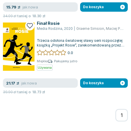
Zygmunt Freud
jak nowa
15.79
zł
Do koszyka
Agata Passent
34.09
zł
taniej o
18.30
zł
Michel Moran
Finał Rosie
Maciej Orłoś
Media Rodzina
,
2020
|
Graeme Simsion
,
Maciej Potulny
Jo Nesbo
Trzecia odsłona światowej sławy serii rozpoczętej
Katarzyna Miller
książką „Projekt Rosie”, zarekomendowaną przez
samego Billa Gatesa, to prawdziwe...
Antoine de Saint Exupery
0.0
Lew Tołstoj
Miękka
Pakujemy jutro
Mark Twain
Używana
Marcin Meller
Paulina Młynarska
jak nowa
21.17
zł
Do koszyka
ks. Piotr Pawlukiewicz
39.90
zł
taniej o
18.73
zł
Jarosław Sokołowski
Piotr Latocha
Michael Scott
Piotr Semka
Jarosław Iwaszkiewicz