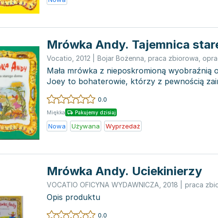
Mrówka Andy. Tajemnica sta
Vocatio
,
2012
|
Bojar Bożenna
,
praca zbiorowa
,
opra
Mała mrówka z nieposkromioną wyobraźnią ora
Joey to bohaterowie, którzy z pewnością zain
swoimi nies...
0.0
Miękka
Pakujemy dzisiaj
Nowa
Używana
Wyprzedaż
Mrówka Andy. Uciekinierzy
VOCATIO OFICYNA WYDAWNICZA
,
2018
|
praca zbi
Opis produktu
0.0