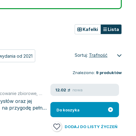
Kafelki
Lista
Sortuj:
Trafność
wydania od 2021
Znaleziono:
9
produktów
nowa
12.02
zł
cowanie zbiorowe
,
Gerald O'Nan
słów oraz jej
as na przygodę pełną
Do koszyka
DODAJ DO LISTY ŻYCZEŃ