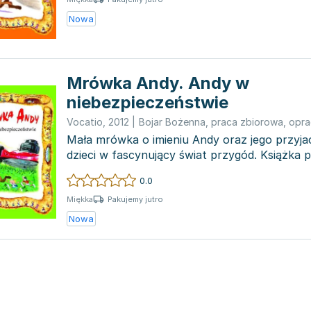
Nowa
Mrówka Andy. Andy w
niebezpieczeństwie
Vocatio
,
2012
|
Bojar Bożenna
,
praca zbiorowa
,
opra
Mała mrówka o imieniu Andy oraz jego przyja
dzieci w fascynujący świat przygód. Książka p
któ...
0.0
Pakujemy jutro
Miękka
Nowa