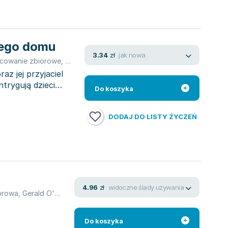
rego domu
jak nowa
3.34
zł
cowanie zbiorowe
,
Gerald O'Nan
,
Norman McGary
z jej przyjaciel
trygują dzieci
Do koszyka
DODAJ DO LISTY ŻYCZEŃ
widoczne ślady używania
4.96
zł
orowa
,
Gerald O'Nan
,
Norman McGary
Do koszyka