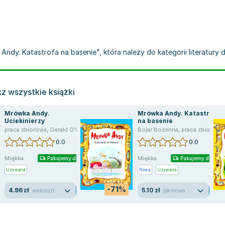
ndy. Katastrofa na basenie", która należy do kategorii literatury d
z wszystkie książki
Mrówka Andy.
Mrówka Andy. Katastrofa
Uciekinierzy
na basenie
zbiorowa
praca zbiorowa
,
Gerald O'Nan
,
Gerald O'Nan
,
Norman McGary
Bojar Bożenna
,
praca zbiorowa
0.0
0.0
Miękka
Miękka
Pakujemy dzisiaj
Pakujemy dzisiaj
Używana
Nowa
Używana
-71%
4.96 zł
5.10 zł
widoczne ślady używania
jak nowa