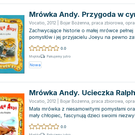
Mrówka Andy. Przygoda w cy
Vocatio
,
2012
|
Bojar Bożenna
,
praca zbiorowa
,
opra
Zachwycające historie o małej mrówce pełnej
pomysłów i jej przyjacielu Joeyu na pewno za
najmłodszych czyte...
0.0
Pakujemy jutro
Miękka
Nowa
Mrówka Andy. Ucieczka Ralp
Vocatio
,
2012
|
Bojar Bożenna
,
praca zbiorowa
,
opra
Mała mrówka z niesamowitymi pomysłami oraz 
mały chłopiec, fascynują dzieci swoimi niezw
Ta...
0.0
Pakujemy jutro
Miękka