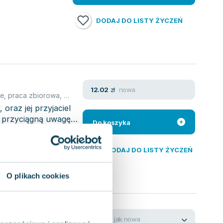
DODAJ DO LISTY ŻYCZEŃ
nowa
12.02
zł
we
,
praca zbiorowa
,
Gerald O'Nan
raz jej przyjaciel
 przyciągną uwagę
Do koszyka
DODAJ DO LISTY ŻYCZEŃ
O plikach cookies
basenie
jak nowa
5.10
zł