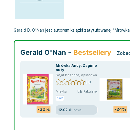
Gerald D. O'Nan jest autorem książki zatytułowanej "Mrówka A
Gerald O'Nan -
Bestsellery
Zobac
Mrówka Andy. Zaginione
nuty
Bojar Bożenna
,
opracowanie zbiorowe
,
praca 
0.0
Miękka
Pakujemy jutro
Nowa
-30%
-24%
12.02 zł
nowa