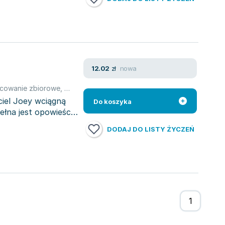
nowa
12.02
zł
cowanie zbiorowe
,
Gerald O'Nan
ciel Joey wciągną
Do koszyka
ełna jest opowieści,
DODAJ DO LISTY ŻYCZEŃ