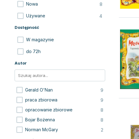
8
Nowa
4
Używane
Dostępność
W magazynie
do 72h
Autor
9
Gerald O'Nan
9
praca zbiorowa
8
opracowanie zbiorowe
8
Bojar Bożenna
2
Norman McGary