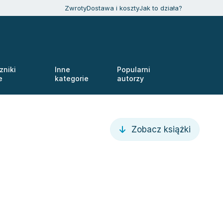
Zwroty
Dostawa i koszty
Jak to działa?
zniki
Inne
Popularni
e
kategorie
autorzy
Zobacz książki