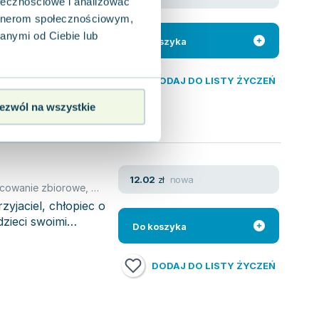
ołecznościowe i analizować
cowanie zbiorowe
,
Gerald O'Nan
artnerom społecznościowym,
atywnych pomysłów
z pewnością
anymi od Ciebie lub
Do koszyka
DODAJ DO LISTY ŻYCZEŃ
ezwól na wszystkie
nowa
12.02
zł
cowanie zbiorowe
,
Gerald O'Nan
yjaciel, chłopiec o
zieci swoimi
Do koszyka
DODAJ DO LISTY ŻYCZEŃ