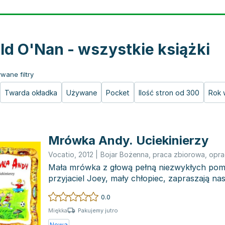
ld O'Nan - wszystkie książki
wane filtry
Twarda okładka
Używane
Pocket
Ilość stron od 300
Rok 
Mrówka Andy. Uciekinierzy
Vocatio
,
2012
|
Bojar Bożenna
,
praca zbiorowa
,
opra
Mała mrówka z głową pełną niezwykłych pomy
przyjaciel Joey, mały chłopiec, zapraszają n
emocji i...
0.0
Pakujemy jutro
Miękka
Nowa