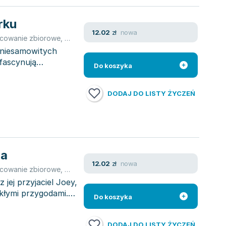
rku
nowa
12.02
zł
cowanie zbiorowe
,
Gerald O'Nan
 niesamowitych
fascynują
Do koszyka
DODAJ DO LISTY ŻYCZEŃ
ha
nowa
12.02
zł
cowanie zbiorowe
,
Gerald O'Nan
jej przyjaciel Joey,
ykłymi przygodami.
Do koszyka
DODAJ DO LISTY ŻYCZEŃ