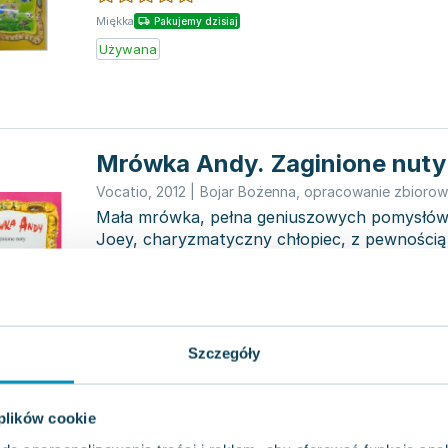
Miękka
Pakujemy dzisiaj
Używana
Mrówka Andy. Zaginione nuty
Vocatio
,
2012
|
Bojar Bożenna
,
opracowanie zbioro
Mała mrówka, pełna geniuszowych pomysłów, o
Joey, charyzmatyczny chłopiec, z pewnością
dzieci s...
0.0
Pakujemy jutro
Miękka
Nowa
Szczegóły
Mrówka Andy. Katastrofa na 
 plików cookie