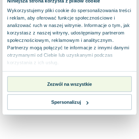
Niniejsza strona korzysta z plików cookie
Joseph Murphy
Wykorzystujemy pliki cookie do spersonalizowania treści
Jan Sztaudynger
i reklam, aby oferować funkcje społecznościowe i
Aleksander Puszkin
analizować ruch w naszej witrynie. Informacje o tym, jak
Oscar Wilde
korzystasz z naszej witryny, udostępniamy partnerom
Małgorzata Ohme
społecznościowym, reklamowym i analitycznym.
Maddie Ziegler
Partnerzy mogą połączyć te informacje z innymi danymi
Leszek Czarnecki
otrzymanymi od Ciebie lub uzyskanymi podczas
Joanna Racewicz
korzystania z ich usług.
Maria Seweryn
Janina Zającówna
Zezwól na wszystkie
Eric Helms
Anna Prus (oprac.)
Nela Mała Reporterka
Spersonalizuj
Agnieszka Maciąg
Barbara Wrzesińska
Terry Pratchett
Virginia Woolf