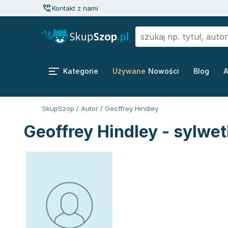
Kontakt z nami
Kategorie
Używane
Nowości
Blog
A
SkupSzop
/
Autor
/
Geoffrey Hindley
Geoffrey Hindley - sylwe