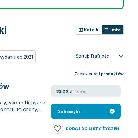
ki
Kafelki
Lista
Sortuj:
Trafność
wydania od 2021
Znaleziono:
1
produktów
ców
nowa
32.00
zł
wry, skomplikowane
honoru to cechy,
Do koszyka
DODAJ DO LISTY ŻYCZEŃ