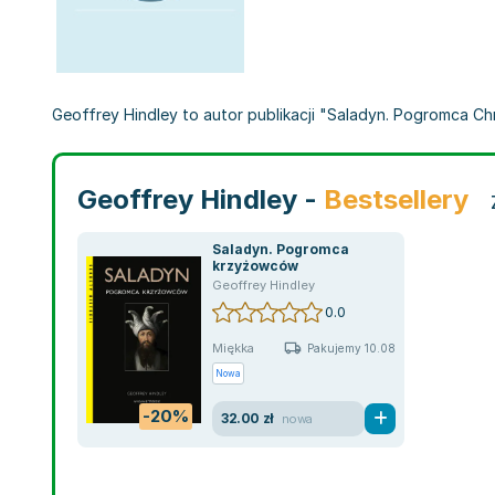
Geoffrey Hindley to autor publikacji "Saladyn. Pogromca Chrz
Geoffrey Hindley -
Bestsellery
Saladyn. Pogromca
krzyżowców
Geoffrey Hindley
0.0
Miękka
Pakujemy 10.08
Nowa
-20%
32.00 zł
nowa