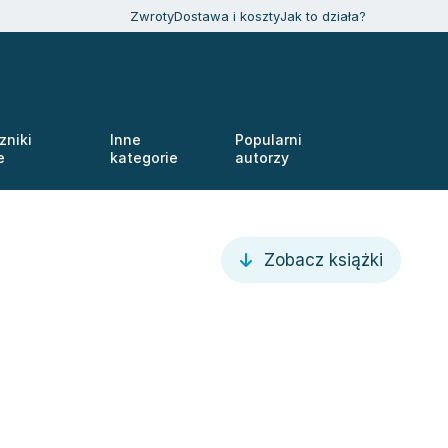
Zwroty
Dostawa i koszty
Jak to działa?
zniki
Inne
Popularni
e
kategorie
autorzy
Zobacz książki