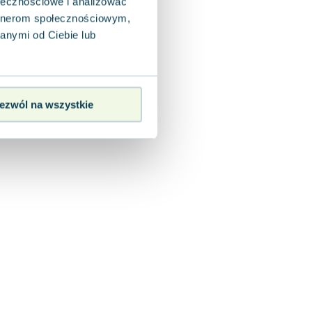
ołecznościowe i analizować
artnerom społecznościowym,
anymi od Ciebie lub
ezwól na wszystkie