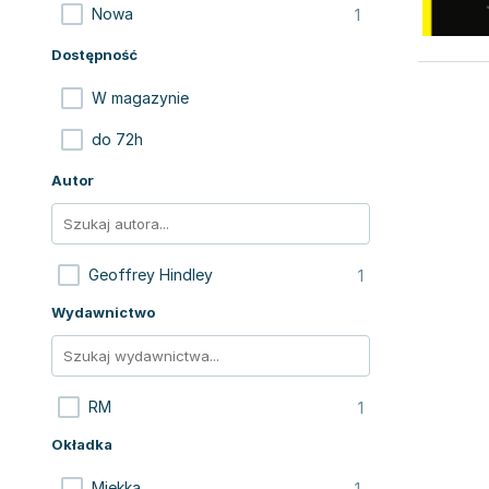
1
Nowa
Dostępność
W magazynie
do 72h
Autor
1
Geoffrey Hindley
Wydawnictwo
1
RM
Okładka
1
Miękka