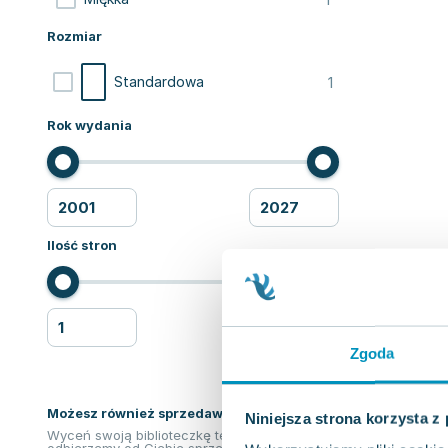
Rozmiar
1
Standardowa
Rok wydania
Ilość stron
Zgoda
Możesz również sprzedawać ksiązki!
Niniejsza strona korzysta z
Wyceń swoją biblioteczkę teraz. Odkupimy i