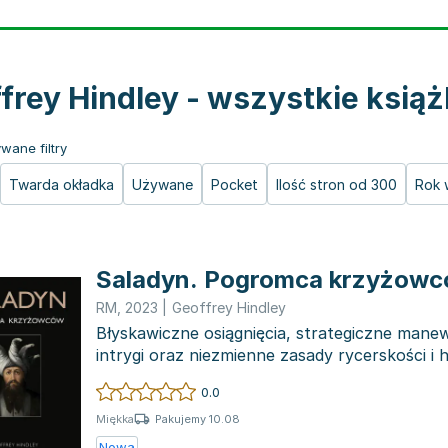
frey Hindley - wszystkie książ
wane filtry
Twarda okładka
Używane
Pocket
Ilość stron od 300
Rok 
Saladyn. Pogromca krzyżow
RM
,
2023
|
Geoffrey Hindley
Błyskawiczne osiągnięcia, strategiczne mane
intrygi oraz niezmienne zasady rycerskości i 
które...
0.0
Pakujemy 10.08
Miękka
Nowa