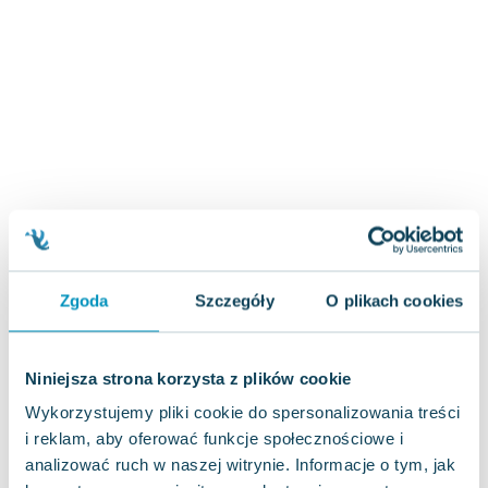
Zygmunt Freud
Agata Passent
Michel Moran
Maciej Orłoś
Jo Nesbo
Katarzyna Miller
Antoine de Saint Exupery
Lew Tołstoj
Mark Twain
Marcin Meller
Zgoda
Szczegóły
O plikach cookies
Paulina Młynarska
ks. Piotr Pawlukiewicz
Jarosław Sokołowski
Niniejsza strona korzysta z plików cookie
Piotr Latocha
Wykorzystujemy pliki cookie do spersonalizowania treści
Michael Scott
i reklam, aby oferować funkcje społecznościowe i
Piotr Semka
analizować ruch w naszej witrynie. Informacje o tym, jak
Jarosław Iwaszkiewicz