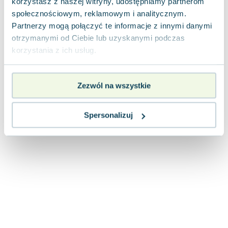
korzystasz z naszej witryny, udostępniamy partnerom
Joseph Murphy
społecznościowym, reklamowym i analitycznym.
Jan Sztaudynger
Partnerzy mogą połączyć te informacje z innymi danymi
Aleksander Puszkin
otrzymanymi od Ciebie lub uzyskanymi podczas
Oscar Wilde
korzystania z ich usług.
Małgorzata Ohme
Maddie Ziegler
Zezwól na wszystkie
Leszek Czarnecki
Joanna Racewicz
Maria Seweryn
Spersonalizuj
Janina Zającówna
Eric Helms
Anna Prus (oprac.)
Nela Mała Reporterka
Agnieszka Maciąg
Barbara Wrzesińska
Terry Pratchett
Virginia Woolf