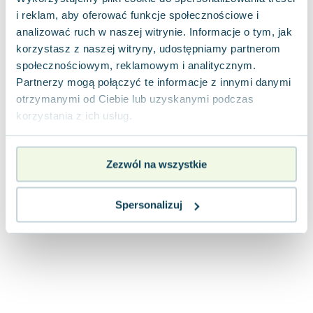
Joseph Murphy
i reklam, aby oferować funkcje społecznościowe i
Jan Sztaudynger
analizować ruch w naszej witrynie. Informacje o tym, jak
Aleksander Puszkin
korzystasz z naszej witryny, udostępniamy partnerom
Oscar Wilde
społecznościowym, reklamowym i analitycznym.
Partnerzy mogą połączyć te informacje z innymi danymi
Małgorzata Ohme
otrzymanymi od Ciebie lub uzyskanymi podczas
Maddie Ziegler
korzystania z ich usług.
Leszek Czarnecki
Joanna Racewicz
Maria Seweryn
Zezwól na wszystkie
Janina Zającówna
Eric Helms
Spersonalizuj
Anna Prus (oprac.)
Nela Mała Reporterka
Agnieszka Maciąg
Barbara Wrzesińska
Terry Pratchett
Virginia Woolf