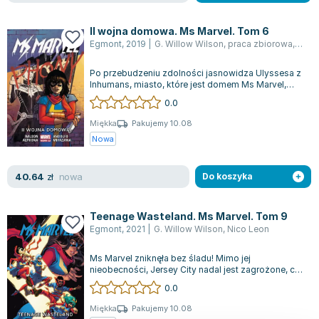
Lorraine Warren
Ajahn Brahm
II wojna domowa. Ms Marvel. Tom 6
Lucinda Riley
Egmont
,
2019
|
G. Willow Wilson
,
praca zbiorowa
,
Mirk
Jacek Walkiewicz
Po przebudzeniu zdolności jasnowidza Ulyssesa z
Inhumans, miasto, które jest domem Ms Marvel,
stało się areną do testowania innowa...
0.0
Miękka
Pakujemy 10.08
Nowa
nowa
40.64
zł
Do koszyka
Teenage Wasteland. Ms Marvel. Tom 9
Egmont
,
2021
|
G. Willow Wilson
,
Nico Leon
Ms Marvel zniknęła bez śladu! Mimo jej
nieobecności, Jersey City nadal jest zagrożone, co
zmusza wielu samozwańczych superbohateró...
0.0
Miękka
Pakujemy 10.08