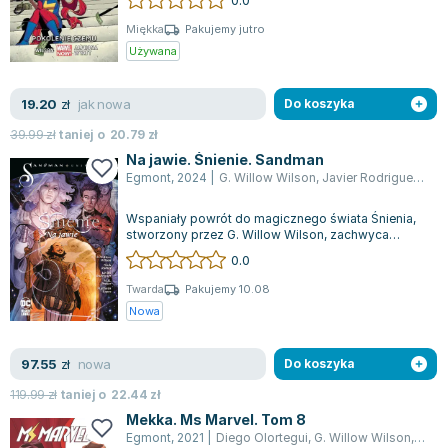
Zygmunt Freud
Miękka
Pakujemy jutro
Agata Passent
Używana
Michel Moran
Maciej Orłoś
jak nowa
19.20
zł
Do koszyka
Jo Nesbo
39.99
zł
taniej o
20.79
zł
Katarzyna Miller
Na jawie. Śnienie. Sandman
Antoine de Saint Exupery
Egmont
,
2024
|
G. Willow Wilson
,
Javier Rodriguez
,
Nic
Lew Tołstoj
Wspaniały powrót do magicznego świata Śnienia,
Mark Twain
stworzony przez G. Willow Wilson, zachwyca
czytelników miniserią pełną niezwykłych...
Marcin Meller
0.0
Paulina Młynarska
Twarda
Pakujemy 10.08
ks. Piotr Pawlukiewicz
Nowa
Jarosław Sokołowski
Piotr Latocha
nowa
97.55
zł
Do koszyka
Michael Scott
119.99
zł
taniej o
22.44
zł
Piotr Semka
Mekka. Ms Marvel. Tom 8
Jarosław Iwaszkiewicz
Egmont
,
2021
|
Diego Olortegui
,
G. Willow Wilson
,
Marco