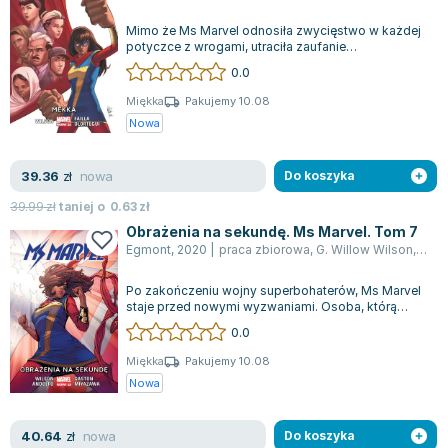
Joseph Murphy
Mimo że Ms Marvel odnosiła zwycięstwo w każdej
Jan Sztaudynger
potyczce z wrogami, utraciła zaufanie
mieszkańców swojego rodzimego Jersey City. By...
Aleksander Puszkin
0.0
Oscar Wilde
Miękka
Pakujemy 10.08
Małgorzata Ohme
Nowa
Maddie Ziegler
Leszek Czarnecki
nowa
39.36
zł
Do koszyka
Joanna Racewicz
39.99
zł
taniej o
0.63
zł
Maria Seweryn
Obrażenia na sekundę. Ms Marvel. Tom 7
Janina Zającówna
Egmont
,
2020
|
praca zbiorowa
,
G. Willow Wilson
,
Mirk
Eric Helms
Po zakończeniu wojny superbohaterów, Ms Marvel
Anna Prus (oprac.)
staje przed nowymi wyzwaniami. Osoba, którą
uważała za przyjaciela z gry World of B...
Nela Mała Reporterka
0.0
Agnieszka Maciąg
Miękka
Pakujemy 10.08
Barbara Wrzesińska
Nowa
Terry Pratchett
Virginia Woolf
nowa
40.64
zł
Do koszyka