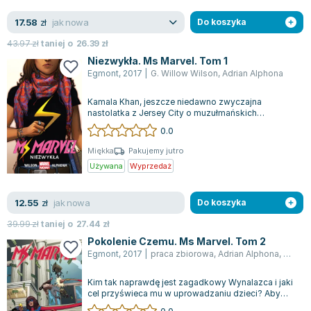
Książki: Psychologia, motywacja
Nauki historyczne - książki
Dan Brown
Książki o naukach politycznych dla studentów
Bolesław Prus
jak nowa
17.58
zł
Do koszyka
Książki do nauk przyrodniczych dla studentów
Clive Cussler
43.97
zł
taniej o
26.39
zł
Książki do nauk społecznych dla studentów
Wanda Chotomska
Niezwykła. Ms Marvel. Tom 1
Książki do nauk ścisłych dla studentów
Józef Ignacy Kraszewski
Egmont
,
2017
|
G. Willow Wilson
,
Adrian Alphona
Prawo - książki dla studentów
Clive Staples Lewis
Kamala Khan, jeszcze niedawno zwyczajna
Technologia żywności - książki
Martyna Wojciechowska
nastolatka z Jersey City o muzułmańskich
korzeniach, niespodziewanie wkracza w świat
Zarządzanie i marketing - książki
Melissa De la Cruz
0.0
super...
Nauka języków obcych - książki
Blanka Lipińska
Miękka
Pakujemy jutro
Podręczniki dla nauczycieli - metodyka
Jaś Kapela
Używana
Wyprzedaż
Repetytoria, testy i materiały pomocnicze
Agatha Christie
Witold Gadowski
jak nowa
12.55
zł
Do koszyka
Jan Pietrzak
39.99
zł
taniej o
27.44
zł
Marcin Kowalczyk
Pokolenie Czemu. Ms Marvel. Tom 2
Piotr Zychowicz
Egmont
,
2017
|
praca zbiorowa
,
Adrian Alphona
,
G. Wil
Joanna Jabłczyńska
Kim tak naprawdę jest zagadkowy Wynalazca i jaki
Piotr Kościelny
cel przyświeca mu w uprowadzaniu dzieci? Aby
odpowiedzieć na te pytania, Kamala K...
Jan Piński
0.0