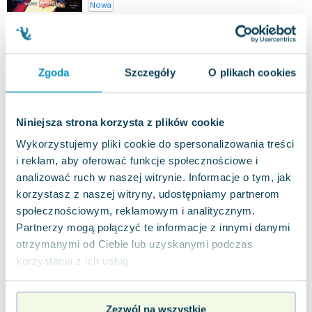
Nowa
nowa
40.64
zł
Do koszyka
Zgoda
Szczegóły
O plikach cookies
Raz za razem. Ms Marvel. Tom 10
Egmont
,
2021
|
G. Willow Wilson
,
Nico Leon
Niniejsza strona korzysta z plików cookie
Ostatnia część popularnej serii o Kamali Khan,
znanej jako Ms Marvel, nominowanej do
Wykorzystujemy pliki cookie do spersonalizowania treści
prestiżowej Nagrody Eisnera, przynosi pełen e...
0.0
i reklam, aby oferować funkcje społecznościowe i
Miękka
Pakujemy 10.08
analizować ruch w naszej witrynie. Informacje o tym, jak
Nowa
korzystasz z naszej witryny, udostępniamy partnerom
społecznościowym, reklamowym i analitycznym.
nowa
50.79
zł
Do koszyka
Partnerzy mogą połączyć te informacje z innymi danymi
otrzymanymi od Ciebie lub uzyskanymi podczas
korzystania z ich usług.
Zezwól na wszystkie