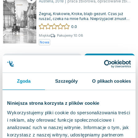
Austeria
,
2018
|
praca zbiorowa
,
opracowanie zbiorowe
Lorraine Warren
Ajahn Brahm
Żegnaj, Krakowie, Kroke, blajb gezunt. Czas już
Lucinda Riley
ruszać, czeka na mnie furka. Nieprzyjaciel zmusił
mnie do opuszczenia domu, jak pi...
0.0
Jacek Walkiewicz
Miękka
Pakujemy 10.08
Nowa
nowa
48.92
zł
Do koszyka
Zgoda
Szczegóły
O plikach cookies
Niniejsza strona korzysta z plików cookie
Wykorzystujemy pliki cookie do spersonalizowania treści
i reklam, aby oferować funkcje społecznościowe i
analizować ruch w naszej witrynie. Informacje o tym, jak
korzystasz z naszej witryny, udostępniamy partnerom