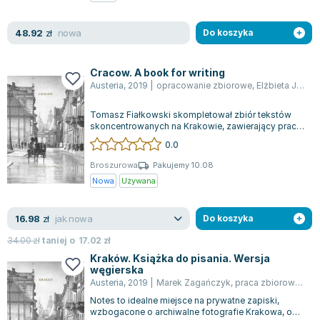
Zygmunt Freud
nowa
48.92
Agata Passent
zł
Do koszyka
Michel Moran
Maciej Orłoś
Cracow. A book for writing
Austeria
,
2019
|
opracowanie zbiorowe
,
Elżbieta Jogałła
Jo Nesbo
Katarzyna Miller
Tomasz Fiałkowski skompletował zbiór tekstów
Antoine de Saint Exupery
skoncentrowanych na Krakowie, zawierający prace
takich autorów jak K.I. Gałczyński, J...
0.0
Lew Tołstoj
Mark Twain
Broszurowa
Pakujemy 10.08
Nowa
Używana
Marcin Meller
Paulina Młynarska
jak nowa
16.98
ks. Piotr Pawlukiewicz
zł
Do koszyka
Jarosław Sokołowski
34.00
zł
taniej o
17.02
zł
Piotr Latocha
Kraków. Książka do pisania. Wersja
węgierska
Michael Scott
Austeria
,
2019
|
Marek Zagańczyk
,
praca zbiorowa
,
opr
Piotr Semka
Notes to idealne miejsce na prywatne zapiski,
Jarosław Iwaszkiewicz
wzbogacone o archiwalne fotografie Krakowa, od