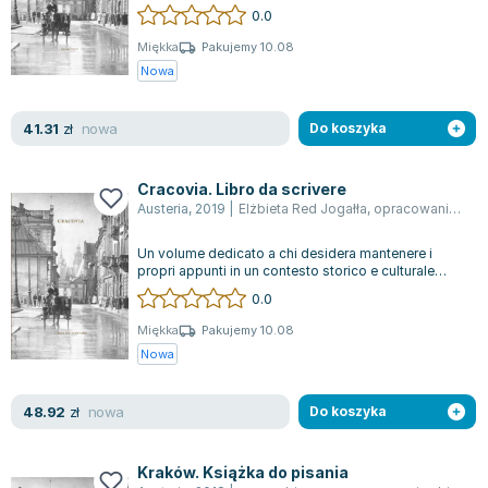
malowniczych Sukiennic po charakterys...
0.0
Joseph Murphy
Jan Sztaudynger
Miękka
Pakujemy 10.08
Nowa
Aleksander Puszkin
Oscar Wilde
nowa
41.31
Małgorzata Ohme
zł
Do koszyka
Maddie Ziegler
Leszek Czarnecki
Cracovia. Libro da scrivere
Austeria
,
2019
|
Elżbieta Red Jogałła
,
opracowanie zbiorowe
Joanna Racewicz
Maria Seweryn
Un volume dedicato a chi desidera mantenere i
Janina Zającówna
propri appunti in un contesto storico e culturale
unico, arricchito da fotografie d'...
0.0
Eric Helms
Anna Prus (oprac.)
Miękka
Pakujemy 10.08
Nowa
Nela Mała Reporterka
Agnieszka Maciąg
nowa
48.92
Barbara Wrzesińska
zł
Do koszyka
Terry Pratchett
Virginia Woolf
Kraków. Książka do pisania