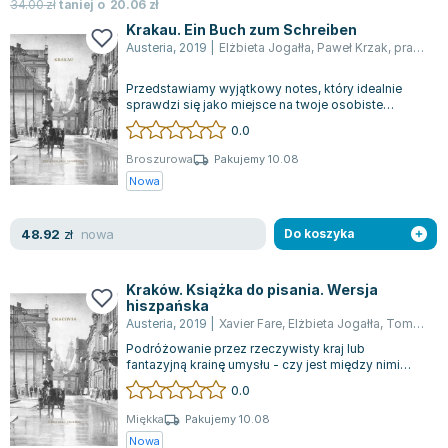
Książki: Psychologia, motywacja
Nauki historyczne - książki
Dan Brown
34.00
zł
taniej o
20.06
zł
Książki o naukach politycznych dla studentów
Bolesław Prus
Krakau. Ein Buch zum Schreiben
Austeria
,
2019
|
Elżbieta Jogałła
,
Paweł Krzak
,
praca zbiorowa
Książki do nauk przyrodniczych dla studentów
Clive Cussler
Książki do nauk społecznych dla studentów
Wanda Chotomska
Przedstawiamy wyjątkowy notes, który idealnie
Książki do nauk ścisłych dla studentów
Józef Ignacy Kraszewski
sprawdzi się jako miejsce na twoje osobiste
zapiski. Wzbogacony o archiwalne fotogra...
0.0
Prawo - książki dla studentów
Clive Staples Lewis
Technologia żywności - książki
Martyna Wojciechowska
Broszurowa
Pakujemy 10.08
Nowa
Zarządzanie i marketing - książki
Melissa De la Cruz
Nauka języków obcych - książki
Blanka Lipińska
nowa
48.92
Podręczniki dla nauczycieli - metodyka
Jaś Kapela
zł
Do koszyka
Repetytoria, testy i materiały pomocnicze
Agatha Christie
Witold Gadowski
Kraków. Książka do pisania. Wersja
hiszpańska
Jan Pietrzak
Austeria
,
2019
|
Xavier Fare
,
Elżbieta Jogałła
,
Tomasz Fijałkowski
Marcin Kowalczyk
Podróżowanie przez rzeczywisty kraj lub
Piotr Zychowicz
fantazyjną krainę umysłu - czy jest między nimi
różnica? Obserwuj zarówno to, co widoczne,...
0.0
Joanna Jabłczyńska
Piotr Kościelny
Miękka
Pakujemy 10.08
Nowa
Jan Piński