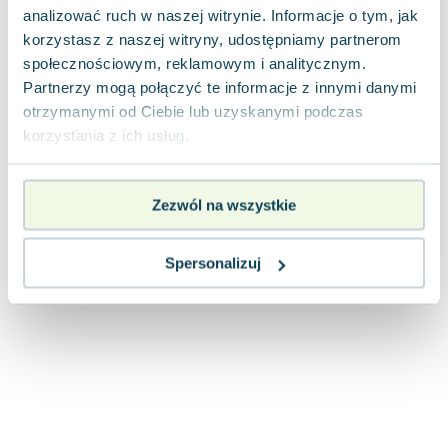
Joseph Murphy
analizować ruch w naszej witrynie. Informacje o tym, jak
korzystasz z naszej witryny, udostępniamy partnerom
Jan Sztaudynger
społecznościowym, reklamowym i analitycznym.
Aleksander Puszkin
Partnerzy mogą połączyć te informacje z innymi danymi
Oscar Wilde
otrzymanymi od Ciebie lub uzyskanymi podczas
Małgorzata Ohme
korzystania z ich usług.
Maddie Ziegler
Leszek Czarnecki
Joanna Racewicz
Zezwól na wszystkie
Maria Seweryn
Janina Zającówna
Spersonalizuj
Eric Helms
Anna Prus (oprac.)
Nela Mała Reporterka
Agnieszka Maciąg
Barbara Wrzesińska
Terry Pratchett
Virginia Woolf