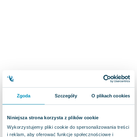
Zygmunt Freud
Agata Passent
Michel Moran
Maciej Orłoś
Jo Nesbo
Katarzyna Miller
Antoine de Saint Exupery
Lew Tołstoj
Mark Twain
Marcin Meller
Paulina Młynarska
ks. Piotr Pawlukiewicz
Zgoda
Szczegóły
O plikach cookies
Jarosław Sokołowski
Piotr Latocha
Niniejsza strona korzysta z plików cookie
Michael Scott
Piotr Semka
Wykorzystujemy pliki cookie do spersonalizowania treści
Jarosław Iwaszkiewicz
i reklam, aby oferować funkcje społecznościowe i