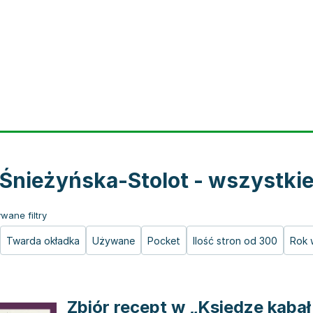
Śnieżyńska-Stolot - wszystkie
wane filtry
Twarda okładka
Używane
Pocket
Ilość stron od 300
Rok 
Zbiór recept w „Księdze kabał