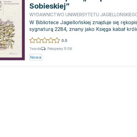
Sobieskiej”
WYDAWNICTWO UNIWERSYTETU JAGIELLOŃSKIEG
W Bibliotece Jagiellońskiej znajduje się ręko
sygnaturą 2284, znany jako Księga kabał król
nim zebr...
0.0
Pakujemy 11.08
Twarda
Nowa