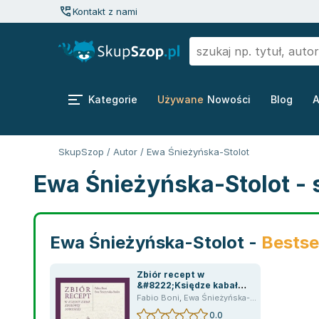
Kontakt z nami
Kategorie
Używane
Nowości
Blog
A
SkupSzop
/
Autor
/
Ewa Śnieżyńska-Stolot
Ewa Śnieżyńska-Stolot - 
Ewa Śnieżyńska-Stolot -
Bestse
Zbiór recept w
&#8222;Księdze kabał
królowej
Fabio Boni
,
Ewa Śnieżyńska-Stolot
Sobieskiej&#8221;
0.0