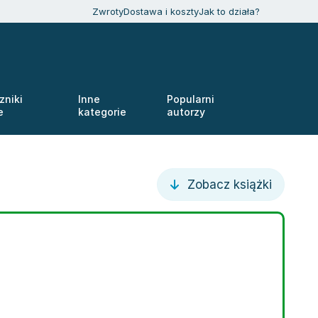
Zwroty
Dostawa i koszty
Jak to działa?
zniki
Inne
Popularni
e
kategorie
autorzy
Zobacz książki