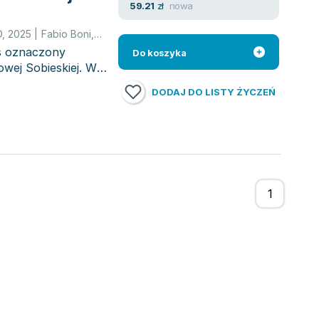
nowa
59.21
zł
O
,
2025
|
Fabio Boni
,
Ewa Śnieżyńska-Stolot
pis oznaczony
Do koszyka
owej Sobieskiej. W
DODAJ DO LISTY ŻYCZEŃ