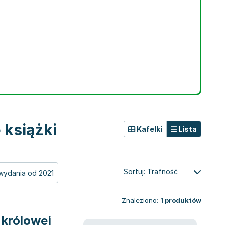
 książki
Kafelki
Lista
Sortuj:
Trafność
wydania od 2021
Znaleziono:
1
produktów
 królowej