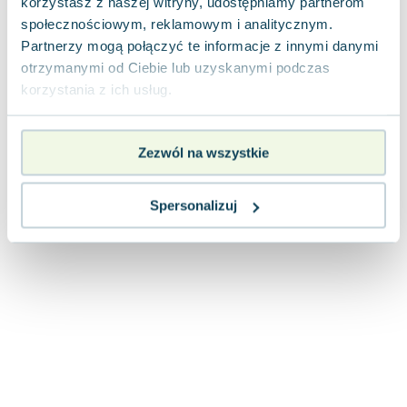
korzystasz z naszej witryny, udostępniamy partnerom
Joseph Murphy
społecznościowym, reklamowym i analitycznym.
Jan Sztaudynger
Partnerzy mogą połączyć te informacje z innymi danymi
Aleksander Puszkin
otrzymanymi od Ciebie lub uzyskanymi podczas
Oscar Wilde
korzystania z ich usług.
Małgorzata Ohme
Maddie Ziegler
Zezwól na wszystkie
Leszek Czarnecki
Joanna Racewicz
Maria Seweryn
Spersonalizuj
Janina Zającówna
Eric Helms
Anna Prus (oprac.)
Nela Mała Reporterka
Agnieszka Maciąg
Barbara Wrzesińska
Terry Pratchett
Virginia Woolf