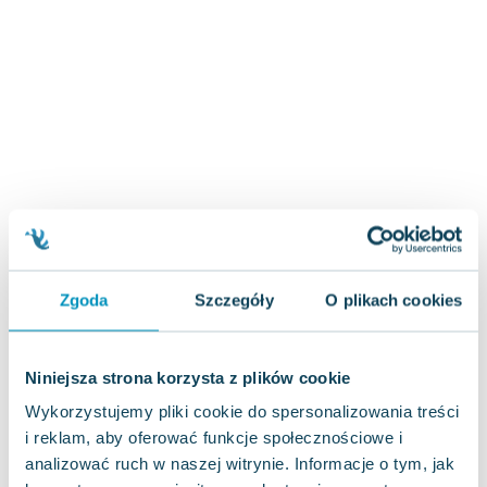
Zygmunt Freud
Agata Passent
Michel Moran
Maciej Orłoś
Jo Nesbo
Katarzyna Miller
Antoine de Saint Exupery
Lew Tołstoj
Mark Twain
Marcin Meller
Zgoda
Szczegóły
O plikach cookies
Paulina Młynarska
ks. Piotr Pawlukiewicz
Jarosław Sokołowski
Niniejsza strona korzysta z plików cookie
Piotr Latocha
Wykorzystujemy pliki cookie do spersonalizowania treści
Michael Scott
i reklam, aby oferować funkcje społecznościowe i
Piotr Semka
analizować ruch w naszej witrynie. Informacje o tym, jak
Jarosław Iwaszkiewicz