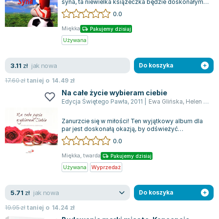
syna, ta niewielka książeczka będzie doskonałym
Zygmunt Freud
wyborem! Stworzona z myślą o prawdziw...
0.0
Agata Passent
Miękka
Pakujemy dzisiaj
Michel Moran
Używana
Maciej Orłoś
Jo Nesbo
jak nowa
3.11
zł
Do koszyka
Katarzyna Miller
17.60
zł
taniej o
14.49
zł
Antoine de Saint Exupery
Na całe życie wybieram ciebie
Lew Tołstoj
Edycja Świętego Pawła
,
2011
|
Ewa Glińska
,
Helen Exley
Mark Twain
Zanurzcie się w miłości! Ten wyjątkowy album dla
Marcin Meller
par jest doskonałą okazją, by odświeżyć
Paulina Młynarska
wspomnienia z pierwszych chwil zauroczeni...
0.0
ks. Piotr Pawlukiewicz
Miękka, twarda
Pakujemy dzisiaj
Jarosław Sokołowski
Używana
Wyprzedaż
Piotr Latocha
Michael Scott
jak nowa
5.71
zł
Do koszyka
Piotr Semka
19.95
zł
taniej o
14.24
zł
Jarosław Iwaszkiewicz