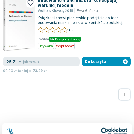
Budowanie marki miasta. Koncepcje,
Joseph Murphy
warunki, modele
Wolters Kluwer
,
2016
|
Ewa Glińska
Jan Sztaudynger
Książka stanowi pionierskie podejście do teorii
Aleksander Puszkin
budowania marki miejskiej w kontekście polskiej
Oscar Wilde
literatury przedmiotu, szczególnie...
0.0
Małgorzata Ohme
Twarda
Pakujemy dzisiaj
Maddie Ziegler
Używana
Wyprzedaż
Leszek Czarnecki
Joanna Racewicz
jak nowa
25.71
zł
Do koszyka
Maria Seweryn
99.00
zł
taniej o
73.29
zł
Janina Zającówna
Eric Helms
Anna Prus (oprac.)
Nela Mała Reporterka
Agnieszka Maciąg
Barbara Wrzesińska
Terry Pratchett
Virginia Woolf