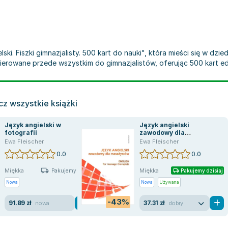
ski. Fiszki gimnazjalisty. 500 kart do nauki", która mieści się w dzie
kierowane przede wszystkim do gimnazjalistów, oferując 500 kart e
z wszystkie książki
Język angielski w
Język angielski
fotografii
zawodowy dla
masażystów
Ewa Fleischer
Ewa Fleischer
0.0
0.0
Miękka
Miękka
Pakujemy jutro
Pakujemy dzisiaj
Nowa
Nowa
Używana
-43%
91.89 zł
37.31 zł
nowa
dobry