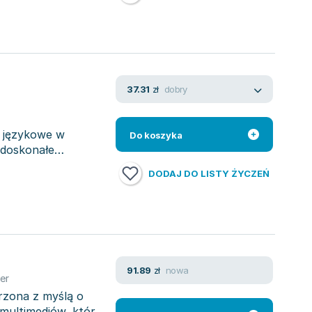
dobry
37.31
zł
i językowe w
Do koszyka
 doskonałe
DODAJ DO LISTY ŻYCZEŃ
nowa
91.89
zł
er
orzona z myślą o
 multimediów, które