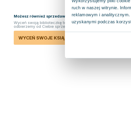
Wykorzystujemy pliki cookie 
ruch w naszej witrynie. Inf
reklamowym i analitycznym. 
Możesz również sprzedawać ksiązki!
uzyskanymi podczas korzysta
Wyceń swoją biblioteczkę teraz. Odkupimy i
odbierzemy od Ciebie sprzedane książki.
WYCEŃ SWOJE KSIĄŻKI