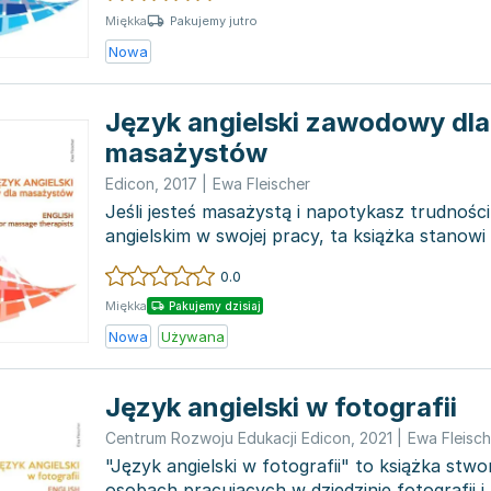
Pakujemy jutro
Miękka
Nowa
Język angielski zawodowy dla
masażystów
Edicon
,
2017
|
Ewa Fleischer
Jeśli jesteś masażystą i napotykasz trudnośc
angielskim w swojej pracy, ta książka stanowi
rozwiązanie Twoic...
0.0
Miękka
Pakujemy dzisiaj
Nowa
Używana
Język angielski w fotografii
Centrum Rozwoju Edukacji Edicon
,
2021
|
Ewa Fleisch
"Język angielski w fotografii" to książka stw
osobach pracujących w dziedzinie fotografii i