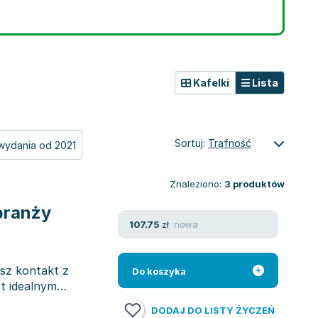
Kafelki
Lista
Sortuj:
Trafność
wydania od 2021
Znaleziono:
3
produktów
branży
nowa
107.75
zł
sz kontakt z
Do koszyka
t idealnym
DODAJ DO LISTY ŻYCZEŃ