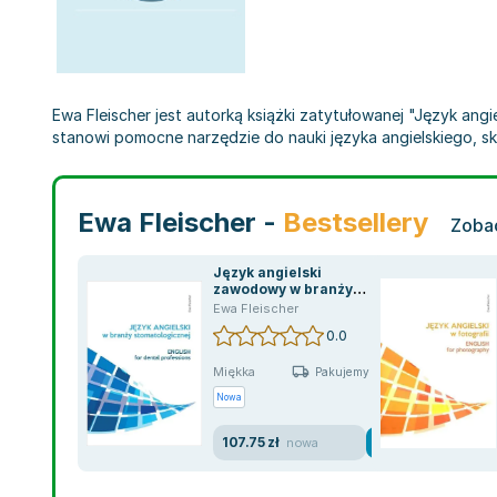
Ewa Fleischer jest autorką książki zatytułowanej "Język angiel
stanowi pomocne narzędzie do nauki języka angielskiego, s
Ewa Fleischer -
Bestsellery
Zobac
Język angielski
zawodowy w branży
stomatologicznej
Ewa Fleischer
0.0
Miękka
Pakujemy jutro
Nowa
107.75 zł
nowa