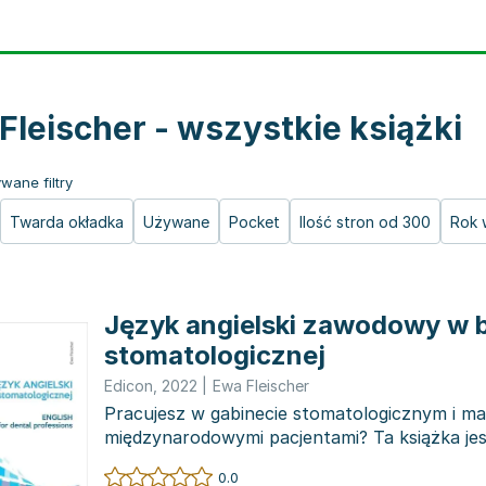
Fleischer - wszystkie książki
wane filtry
Twarda okładka
Używane
Pocket
Ilość stron od 300
Rok 
Język angielski zawodowy w 
stomatologicznej
Edicon
,
2022
|
Ewa Fleischer
Pracujesz w gabinecie stomatologicznym i ma
międzynarodowymi pacjentami? Ta książka jes
narzędziem do rozwij...
0.0