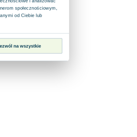
ołecznościowe i analizować
artnerom społecznościowym,
anymi od Ciebie lub
ezwól na wszystkie