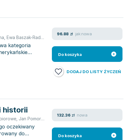
jak nowa
96.88
zł
ma
,
Ewa Baszak-Radomańska
wa kategoria
merykańskie
Do koszyka
DODAJ DO LISTY ŻYCZEŃ
historii
nowa
132.36
zł
biorowe
,
Jan Pomorski
,
Ewa Baszak-Radomańska
,
Domańska Ewa
ugo oczekiwany
erowany do
Do koszyka