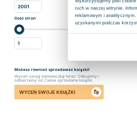
Wykorzystujemy pliki cookie 
ruch w naszej witrynie. Inf
reklamowym i analitycznym. 
Ilość stron
uzyskanymi podczas korzysta
Możesz również sprzedawać ksiązki!
Wyceń swoją biblioteczkę teraz. Odkupimy i
odbierzemy od Ciebie sprzedane książki.
WYCEŃ SWOJE KSIĄŻKI