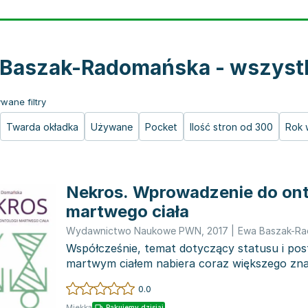
Baszak-Radomańska - wszystk
wane filtry
Twarda okładka
Używane
Pocket
Ilość stron od 300
Rok 
Nekros. Wprowadzenie do ont
martwego ciała
Wydawnictwo Naukowe PWN
,
2017
|
Ewa Baszak-R
Współcześnie, temat dotyczący statusu i po
martwym ciałem nabiera coraz większego zn
etycznych. W mi...
0.0
Miękka
Pakujemy dzisiaj