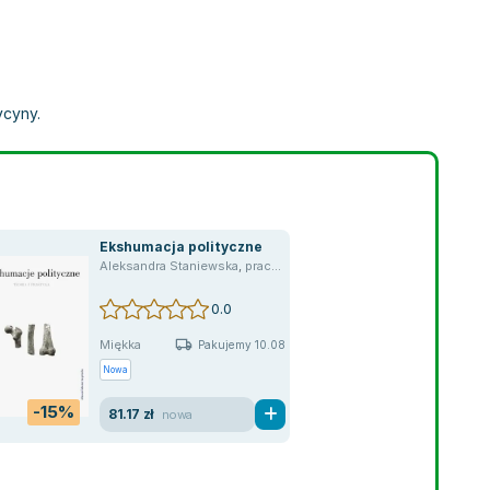
ycyny.
Ekshumacja polityczne
Aleksandra Staniewska
,
praca zbiorowa
,
opracowanie zbiorowe
,
,
Ewa Baszak-Radomańska
,
Domańska Ewa
0.0
Miękka
Pakujemy 10.08
Nowa
-15%
81.17 zł
nowa