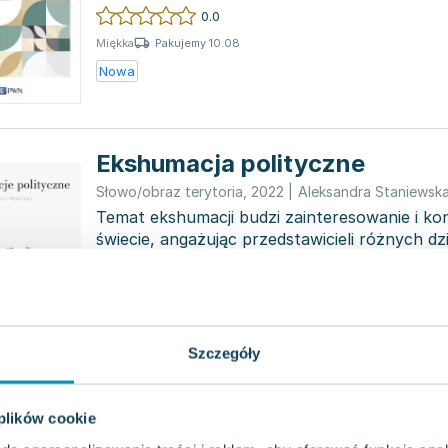
studentów histori...
0.0
Pakujemy 10.08
Miękka
Nowa
Ekshumacja polityczne
Słowo/obraz terytoria
,
2022
|
Aleksandra Staniewsk
Temat ekshumacji budzi zainteresowanie i ko
świecie, angażując przedstawicieli różnych dzi
Aspekty...
0.0
Pakujemy 10.08
Miękka
Nowa
Szczegóły
 plików cookie