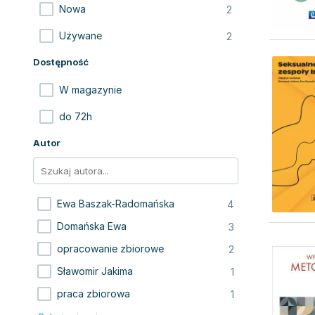
2
Nowa
2
Używane
Dostępność
W magazynie
do 72h
Autor
4
Ewa Baszak-Radomańska
3
Domańska Ewa
2
opracowanie zbiorowe
1
Sławomir Jakima
1
praca zbiorowa