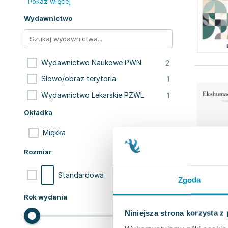
Pokaż więcej
Wydawnictwo
2
Wydawnictwo Naukowe PWN
1
Słowo/obraz terytoria
1
Wydawnictwo Lekarskie PZWL
Okładka
4
Miękka
Rozmiar
4
Standardowa
Zgoda
Rok wydania
Niniejsza strona korzysta z