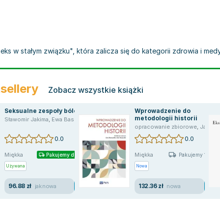
ks w stałym związku", która zalicza się do kategorii zdrowia i med
sellery
Zobacz wszystkie książki
Seksualne zespoły bólowe
Wprowadzenie do
metodologii historii
Sławomir Jakima
,
Ewa Baszak-Radomańska
opracowanie zbiorowe
,
Jan Pomorski
0.0
0.0
Miękka
Miękka
Pakujemy dzisiaj
Pakujemy 10.08
Używana
Nowa
96.88 zł
132.36 zł
jak nowa
nowa