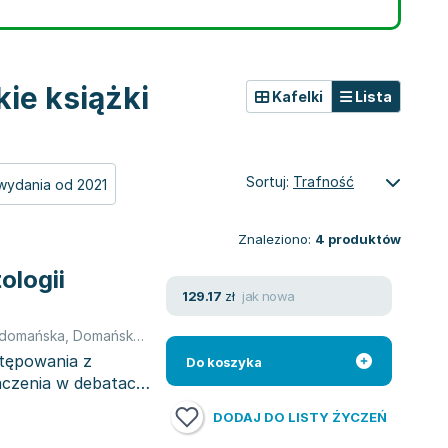
ie książki
Kafelki
Lista
Sortuj:
Trafność
wydania od 2021
Znaleziono:
4
produktów
ologii
jak nowa
129.17
zł
adomańska
,
Domańska Ewa
stępowania z
Do koszyka
aczenia w debatach
DODAJ DO LISTY ŻYCZEŃ