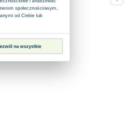
ołecznościowe i analizować
artnerom społecznościowym,
anymi od Ciebie lub
ezwól na wszystkie