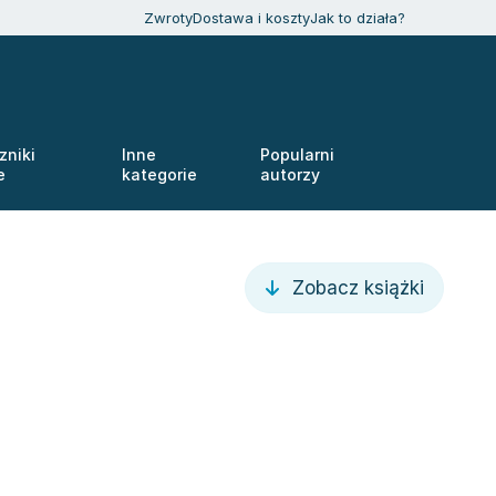
Zwroty
Dostawa i koszty
Jak to działa?
zniki
Inne
Popularni
e
kategorie
autorzy
Zobacz książki