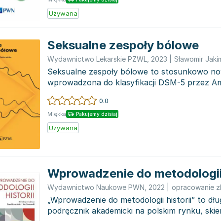
Używana
Seksualne zespoły bólowe
Wydawnictwo Lekarskie PZWL
,
2023
|
Sławomir Jaki
Seksualne zespoły bólowe to stosunkowo no
wprowadzona do klasyfikacji DSM-5 przez A
Towarzystwo Psychiatryc...
0.0
Miękka
Pakujemy dzisiaj
Używana
Wprowadzenie do metodologii 
Wydawnictwo Naukowe PWN
,
2022
|
opracowanie z
„Wprowadzenie do metodologii historii” to dł
podręcznik akademicki na polskim rynku, ski