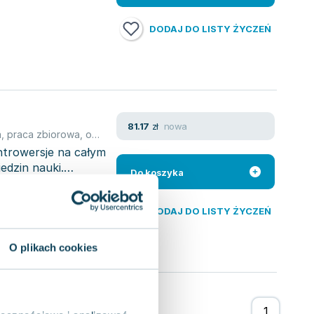
DODAJ DO LISTY ŻYCZEŃ
nowa
81.17
zł
a
,
praca zbiorowa
,
opracowanie zbiorowe
,
Ewa Baszak-Radomańsk
ntrowersje na całym
edzin nauki.
Do koszyka
DODAJ DO LISTY ŻYCZEŃ
O plikach cookies