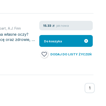
jak nowa
15.33
zł
bart
,
A.J. Finn
a własne oczy?
acę oraz zdrowie, od
Do koszyka
DODAJ DO LISTY ŻYCZEŃ