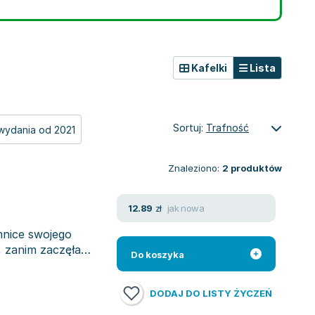
Kafelki
Lista
Sortuj:
Trafność
wydania od 2021
Znaleziono:
2
produktów
jak nowa
12.89
zł
emnice swojego
, zanim zaczęła
Do koszyka
DODAJ DO LISTY ŻYCZEŃ