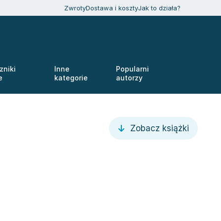
Zwroty
Dostawa i koszty
Jak to działa?
zniki
Inne
Popularni
e
kategorie
autorzy
Zobacz książki