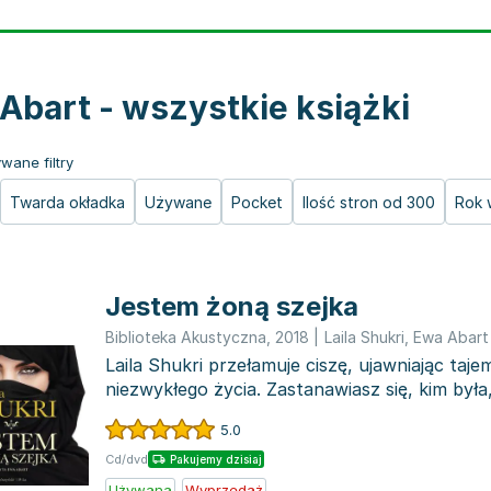
Abart - wszystkie książki
wane filtry
Twarda okładka
Używane
Pocket
Ilość stron od 300
Rok 
Jestem żoną szejka
Biblioteka Akustyczna
,
2018
|
Laila Shukri
,
Ewa Abart
Laila Shukri przełamuje ciszę, ujawniając taj
niezwykłego życia. Zastanawiasz się, kim była
kreować l...
5.0
Cd/dvd
Pakujemy dzisiaj
Używana
Wyprzedaż