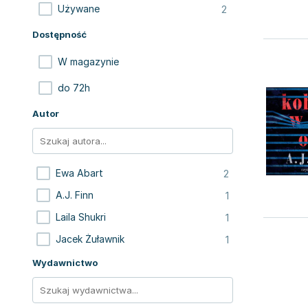
2
Używane
Dostępność
W magazynie
do 72h
Autor
2
Ewa Abart
1
A.J. Finn
1
Laila Shukri
1
Jacek Żuławnik
Wydawnictwo