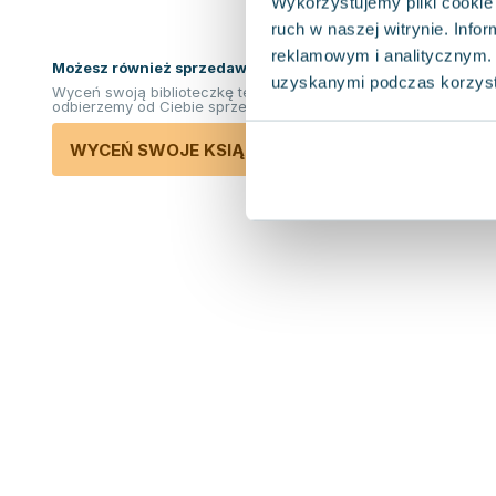
Wykorzystujemy pliki cookie 
ruch w naszej witrynie. Inf
reklamowym i analitycznym. 
Możesz również sprzedawać ksiązki!
uzyskanymi podczas korzysta
Wyceń swoją biblioteczkę teraz. Odkupimy i
odbierzemy od Ciebie sprzedane książki.
WYCEŃ SWOJE KSIĄŻKI