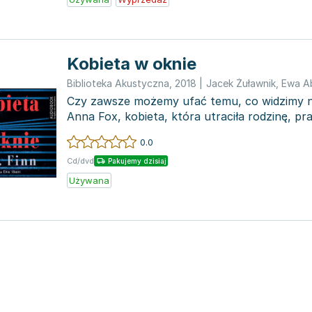
Kobieta w oknie
Biblioteka Akustyczna
,
2018
|
Jacek Żuławnik
,
Ewa A
Czy zawsze możemy ufać temu, co widzimy n
Anna Fox, kobieta, która utraciła rodzinę, pr
miesięcy...
0.0
Cd/dvd
Pakujemy dzisiaj
Używana