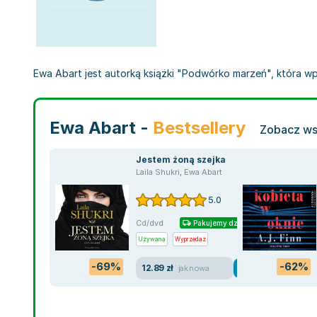
Ewa Abart jest autorką książki "Podwórko marzeń", która wpis
Ewa Abart -
Bestsellery
Zobacz wsz
Jestem żoną szejka
Laila Shukri
,
Ewa Abart
5.0
Cd/dvd
Pakujemy dzisiaj
Używana
Wyprzedaż
-69%
-62%
12.89 zł
jak nowa