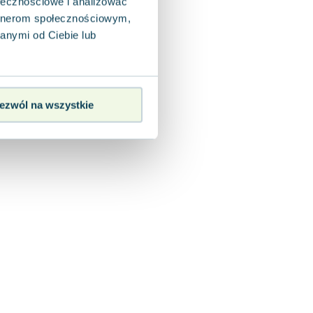
ołecznościowe i analizować
artnerom społecznościowym,
anymi od Ciebie lub
ezwól na wszystkie