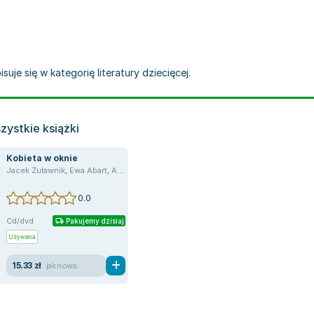
uje się w kategorię literatury dziecięcej.
ystkie książki
Kobieta w oknie
Jacek Żuławnik
,
Ewa Abart
,
A.J. Finn
0.0
Cd/dvd
Pakujemy dzisiaj
Używana
15.33 zł
jak nowa