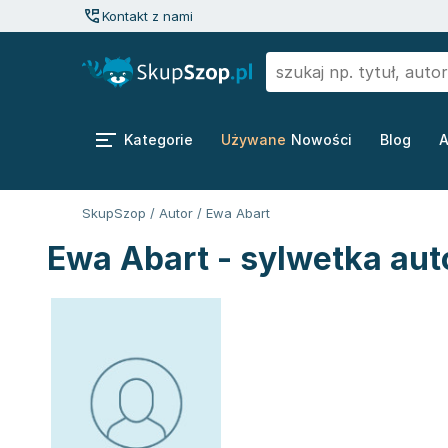
Kontakt z nami
Kategorie
Używane
Nowości
Blog
A
SkupSzop
/
Autor
/
Ewa Abart
Ewa Abart - sylwetka aut