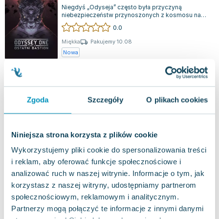
Niegdyś „Odyseja” często była przyczyną
niebezpieczeństw przynoszonych z kosmosu na
Ziemię. Tym razem jednak, to statek Bloku Wsch...
0.0
Miękka
Pakujemy 10.08
Nowa
nowa
39.90
zł
Do koszyka
Zgoda
Szczegóły
O plikach cookies
Walkiria w ogniu. Hayden War. Tom 3
Drageus Publishing House
,
2016
|
Evan Currie
Niniejsza strona korzysta z plików cookie
Ludzie nieustannie zmagają się z Sojuszem
obcych, a zadanie, które czeka Sorillę i jej ekipę,
Wykorzystujemy pliki cookie do spersonalizowania treści
przynosi nowe wyzwania. Ich celem je...
0.0
i reklam, aby oferować funkcje społecznościowe i
Miękka
Pakujemy 10.08
analizować ruch w naszej witrynie. Informacje o tym, jak
Nowa
Używana
korzystasz z naszej witryny, udostępniamy partnerom
społecznościowym, reklamowym i analitycznym.
jak nowa
9.34
zł
Do koszyka
Partnerzy mogą połączyć te informacje z innymi danymi