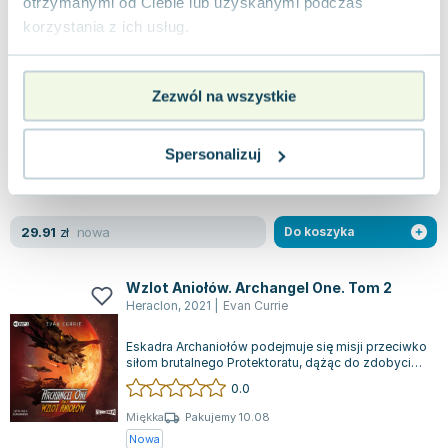
otrzymanymi od Ciebie lub uzyskanymi podczas
29.23
zł
taniej o
19.89
zł
korzystania z ich usług.
Za wszelką cenę. Hayden War. Tom 5
Drageus Publishing House
,
2016
|
Evan Currie
Konflikt o Haydena dobiegł końca. Między
Zezwól na wszystkie
SOLCOM a Sojuszem toczą się negocjacje
pokojowe, lecz żadna ze stron nie zna dokładnego
0.0
w...
Spersonalizuj
Miękka
Pakujemy 10.08
Nowa
nowa
29.91
zł
Do koszyka
Wzlot Aniołów. Archangel One. Tom 2
Heraclon
,
2021
|
Evan Currie
Eskadra Archaniołów podejmuje się misji przeciwko
siłom brutalnego Protektoratu, dążąc do zdobycia
cennego łupu i ocalenia ludzkoś...
0.0
Miękka
Pakujemy 10.08
Nowa