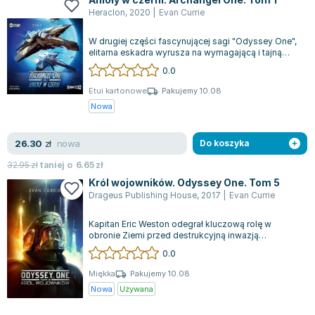
Heraclon
,
2020
|
Evan Currie
W drugiej części fascynującej sagi "Odyssey One",
elitarna eskadra wyrusza na wymagającą i tajną
misję na terytorium nieprzyjaciel...
0.0
Etui kartonowe
Pakujemy 10.08
Nowa
nowa
26.30
zł
Do koszyka
32.95
zł
taniej o
6.65
zł
Król wojowników. Odyssey One. Tom 5
Drageus Publishing House
,
2017
|
Evan Currie
Kapitan Eric Weston odegrał kluczową rolę w
obronie Ziemi przed destrukcyjną inwazją
Drasinów. Mimo że zasłużył na chwile wytchnie...
0.0
Miękka
Pakujemy 10.08
Nowa
Używana