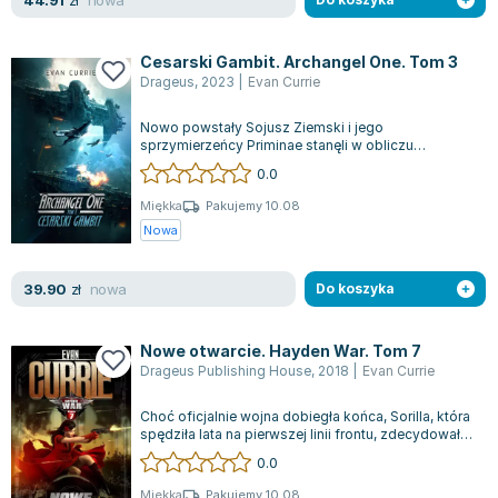
44.91
zł
Cesarski Gambit. Archangel One. Tom 3
Drageus
,
2023
|
Evan Currie
Nowo powstały Sojusz Ziemski i jego
sprzymierzeńcy Priminae stanęli w obliczu
ogromnego zagrożenia ze strony Nieugiętego
0.0
Imperium....
Miękka
Pakujemy 10.08
Nowa
nowa
39.90
zł
Do koszyka
Nowe otwarcie. Hayden War. Tom 7
Drageus Publishing House
,
2018
|
Evan Currie
Choć oficjalnie wojna dobiegła końca, Sorilla, która
spędziła lata na pierwszej linii frontu, zdecydowała
się na opuszczenie szere...
0.0
Miękka
Pakujemy 10.08