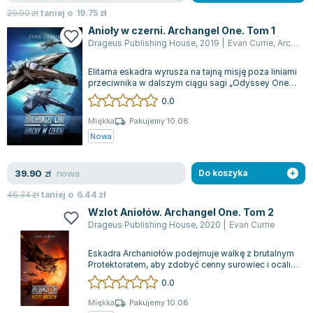
Lorraine Warren
29.90
zł
taniej o
19.75
zł
Ajahn Brahm
Anioły w czerni. Archangel One. Tom 1
Lucinda Riley
Drageus Publishing House
,
2019
|
Evan Currie
,
Archangel One
Jacek Walkiewicz
Elitarna eskadra wyrusza na tajną misję poza liniami
przeciwnika w dalszym ciągu sagi „Odyssey One”.
Siły sprzymierzone Ziemi i Pr...
0.0
Miękka
Pakujemy 10.08
Nowa
nowa
39.90
zł
Do koszyka
46.34
zł
taniej o
6.44
zł
Wzlot Aniołów. Archangel One. Tom 2
Drageus Publishing House
,
2020
|
Evan Currie
Eskadra Archaniołów podejmuje walkę z brutalnym
Protektoratem, aby zdobyć cenny surowiec i ocalić
ludzkość. Książka, autorstwa twó...
0.0
Miękka
Pakujemy 10.08