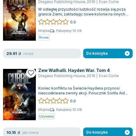
Drageus Publishing House
,
2016
|
Evan Currie
Joseph Murphy
W odległej przyszłości ludzkość rozwija się poza
Jan Sztaudynger
granice Ziemi, zakładając nowe kolonie na innych
planetach oraz wykorzystując sur...
Aleksander Puszkin
0.0
Oscar Wilde
Miękka
Pakujemy 10.08
Małgorzata Ohme
Nowa
Maddie Ziegler
Leszek Czarnecki
nowa
29.91
zł
Do koszyka
Joanna Racewicz
Maria Seweryn
Zew Walhalli. Hayden War. Tom 4
Janina Zającówna
Drageus Publishing House
,
2016
|
Evan Currie
Eric Helms
Koniec konfliktu na Świecie Haydena przynosi
Anna Prus (oprac.)
nieoczekiwane zwroty akcji. Porucznik Sorilla Aida,
dopiero co awansowana, otrzymuje...
Nela Mała Reporterka
0.0
Agnieszka Maciąg
Miękka
Pakujemy 10.08
Barbara Wrzesińska
Używana
Terry Pratchett
Virginia Woolf
jak nowa
10.15
zł
Do koszyka