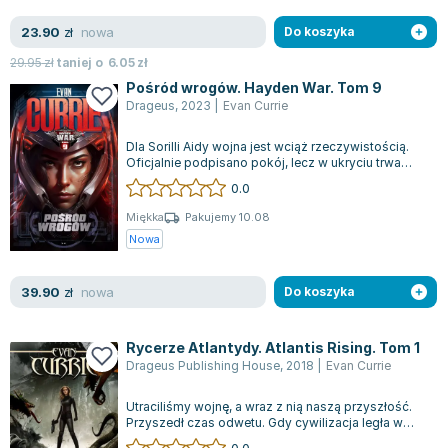
Książki: Psychologia, motywacja
Nauki historyczne - książki
Dan Brown
Książki o naukach politycznych dla studentów
Bolesław Prus
nowa
23.90
zł
Do koszyka
Książki do nauk przyrodniczych dla studentów
Clive Cussler
29.95
zł
taniej o
6.05
zł
Książki do nauk społecznych dla studentów
Wanda Chotomska
Pośród wrogów. Hayden War. Tom 9
Książki do nauk ścisłych dla studentów
Józef Ignacy Kraszewski
Drageus
,
2023
|
Evan Currie
Prawo - książki dla studentów
Clive Staples Lewis
Dla Sorilli Aidy wojna jest wciąż rzeczywistością.
Technologia żywności - książki
Martyna Wojciechowska
Oficjalnie podpisano pokój, lecz w ukryciu trwa
zacięta rywalizacja. Zarówno So...
Zarządzanie i marketing - książki
Melissa De la Cruz
0.0
Nauka języków obcych - książki
Blanka Lipińska
Miękka
Pakujemy 10.08
Podręczniki dla nauczycieli - metodyka
Jaś Kapela
Nowa
Repetytoria, testy i materiały pomocnicze
Agatha Christie
Witold Gadowski
nowa
39.90
zł
Do koszyka
Jan Pietrzak
Marcin Kowalczyk
Rycerze Atlantydy. Atlantis Rising. Tom 1
Piotr Zychowicz
Drageus Publishing House
,
2018
|
Evan Currie
Joanna Jabłczyńska
Utraciliśmy wojnę, a wraz z nią naszą przyszłość.
Piotr Kościelny
Przyszedł czas odwetu. Gdy cywilizacja legła w
gruzach, władzę nad ziemiami nieg...
Jan Piński
0.0