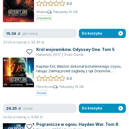
obliczu tego niektórzy ludzie ratowal...
0.0
Miękka
Pakujemy 10.08
Używana
jak nowa
15.34
zł
Do koszyka
37.95
zł
taniej o
22.61
zł
Król wojowników. Odyssey One. Tom 5
Heraclon
,
2017
|
Evan Currie
Kapitan Eric Weston dokonał bohaterskiego czynu,
ratując Ziemię przed zagładą z rąk Drasinów.
Jednak czas na odpoczynek jest krótk...
0.0
Plastikowa
Pakujemy 10.08
Nowa
nowa
26.25
zł
Do koszyka
32.05
zł
taniej o
5.80
zł
Pogranicze w ogniu. Hayden War. Tom 8