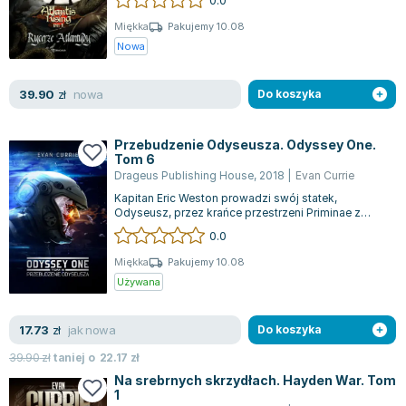
Zygmunt Freud
Miękka
Pakujemy 10.08
Agata Passent
Nowa
Michel Moran
Maciej Orłoś
nowa
39.90
zł
Do koszyka
Jo Nesbo
Katarzyna Miller
Przebudzenie Odyseusza. Odyssey One.
Tom 6
Antoine de Saint Exupery
Drageus Publishing House
,
2018
|
Evan Currie
Lew Tołstoj
Kapitan Eric Weston prowadzi swój statek,
Mark Twain
Odyseusz, przez krańce przestrzeni Priminae z
nadzieją na uniknięcie nadciągających atak...
Marcin Meller
0.0
Paulina Młynarska
Miękka
Pakujemy 10.08
ks. Piotr Pawlukiewicz
Używana
Jarosław Sokołowski
Piotr Latocha
jak nowa
17.73
zł
Do koszyka
Michael Scott
39.90
zł
taniej o
22.17
zł
Piotr Semka
Na srebrnych skrzydłach. Hayden War. Tom
1
Jarosław Iwaszkiewicz