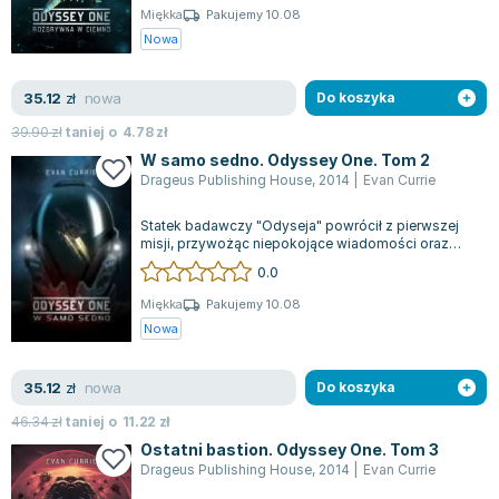
Miękka
Pakujemy 10.08
Nowa
nowa
35.12
zł
Do koszyka
39.90
zł
taniej o
4.78
zł
W samo sedno. Odyssey One. Tom 2
Drageus Publishing House
,
2014
|
Evan Currie
Statek badawczy "Odyseja" powrócił z pierwszej
misji, przywożąc niepokojące wiadomości oraz
przedstawicieli innej ludzkiej cywiliz...
0.0
Miękka
Pakujemy 10.08
Nowa
nowa
35.12
zł
Do koszyka
46.34
zł
taniej o
11.22
zł
Ostatni bastion. Odyssey One. Tom 3
Drageus Publishing House
,
2014
|
Evan Currie