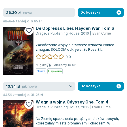
nowa
26.30
zł
Do koszyka
32.95
zł
taniej o
6.65
zł
De Oppresso Liber. Hayden War. Tom 6
Drageus Publishing House
,
2016
|
Evan Currie
Zakończenie wojny nie zawsze oznacza koniec
zmagań. SOLCOM odkrywa, że Ross Ell
zorganizowali ekspedycję przeciwko niezrzeszonej
0.0
r...
Miękka
Pakujemy 10.08
Nowa
Używana
jak nowa
13.34
zł
Do koszyka
44.59
zł
taniej o
31.25
zł
W ogniu wojny. Odyssey One. Tom 4
Drageus Publishing House
,
2015
|
Evan Currie
Na Ziemię spadła seria potężnych ataków obcych,
które zalały miasta płomieniami i chaosem. W