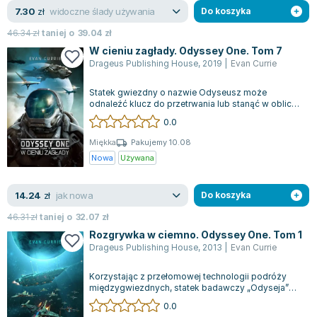
widoczne ślady używania
7.30
zł
Do koszyka
46.34
zł
taniej o
39.04
zł
W cieniu zagłady. Odyssey One. Tom 7
Drageus Publishing House
,
2019
|
Evan Currie
Statek gwiezdny o nazwie Odyseusz może
odnaleźć klucz do przetrwania lub stanąć w obliczu
nowego, przerażającego zagrożenia. W obl...
0.0
Miękka
Pakujemy 10.08
Nowa
Używana
jak nowa
14.24
zł
Do koszyka
46.31
zł
taniej o
32.07
zł
Rozgrywka w ciemno. Odyssey One. Tom 1
Drageus Publishing House
,
2013
|
Evan Currie
Korzystając z przełomowej technologii podróży
międzygwiezdnych, statek badawczy „Odyseja”
wyrusza w swoją pierwszą misję. Kosmos,...
0.0