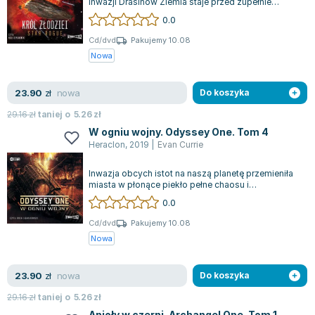
inwazji Drasinów Ziemia staje przed zupełnie
nowym zagrożeniem. Ludzkość, do tej...
0.0
Cd/dvd
Pakujemy 10.08
Nowa
nowa
23.90
zł
Do koszyka
29.16
zł
taniej o
5.26
zł
W ogniu wojny. Odyssey One. Tom 4
Heraclon
,
2019
|
Evan Currie
Inwazja obcych istot na naszą planetę przemieniła
miasta w płonące piekło pełne chaosu i
zniszczenia. Część ludzi uciekała w panic...
0.0
Cd/dvd
Pakujemy 10.08
Nowa
nowa
23.90
zł
Do koszyka
29.16
zł
taniej o
5.26
zł
Anioły w czerni. Archangel One. Tom 1