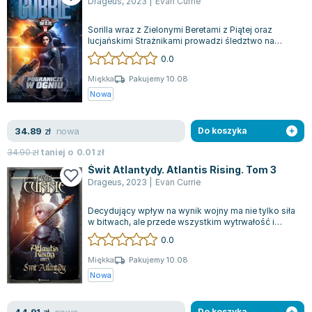
Drageus
,
2023
|
Evan Currie
Sorilla wraz z Zielonymi Beretami z Piątej oraz
lucjańskimi Strażnikami prowadzi śledztwo na
planecie opanowanej przez islamskich...
0.0
Miękka
Pakujemy 10.08
Nowa
nowa
34.89
zł
Do koszyka
34.90
zł
taniej o
0.01
zł
Świt Atlantydy. Atlantis Rising. Tom 3
Drageus
,
2023
|
Evan Currie
Decydujący wpływ na wynik wojny ma nie tylko siła
w bitwach, ale przede wszystkim wytrwałość i
niezłomność wojowników. Gdy ludzkoś...
0.0
Miękka
Pakujemy 10.08
Nowa
nowa
Do koszyka