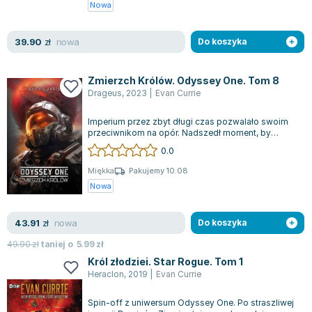
Nowa
nowa
39.90
zł
Do koszyka
Zmierzch Królów. Odyssey One. Tom 8
Drageus
,
2023
|
Evan Currie
Imperium przez zbyt długi czas pozwalało swoim
przeciwnikom na opór. Nadszedł moment, by
położyć kres nieposłuszeństwu, gdyż decyz...
0.0
Miękka
Pakujemy 10.08
Nowa
nowa
43.91
zł
Do koszyka
49.90
zł
taniej o
5.99
zł
Król złodziei. Star Rogue. Tom 1
Heraclon
,
2019
|
Evan Currie
Spin-off z uniwersum Odyssey One. Po straszliwej