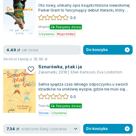
Oto nowy, unikalny opis książki:Historia niewidomej
Zygmunt Freud
Parker Grant to fascynujący debiut literacki, który
Agata Passent
wciąga czytelnika od pierw...
0.0
Michel Moran
Miękka
Pakujemy dzisiaj
Maciej Orłoś
Używana
Wyprzedaż
Jo Nesbo
Katarzyna Miller
jak nowa
4.49
zł
Do koszyka
Antoine de Saint Exupery
36.99
zł
taniej o
32.50
zł
Lew Tołstoj
Sznurówka, ptak i ja
Mark Twain
Zakamarki
,
2018
|
Ellen Karlsson
,
Eva Lindström
Marcin Meller
Selma spędza czas letniego odpoczynku u swoich
Paulina Młynarska
dziadków na urokliwej wyspie, gdzie nie musi się
ks. Piotr Pawlukiewicz
martwić brakiem przyjaciółki. Wcią...
0.0
Jarosław Sokołowski
Twarda
Pakujemy dzisiaj
Piotr Latocha
Nowa
Używana
Michael Scott
Piotr Semka
widoczne ślady używania
7.34
zł
Do koszyka
Jarosław Iwaszkiewicz