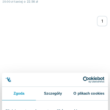
29.90
zł
taniej o
22.56
zł
Joseph Murphy
Jan Sztaudynger
Aleksander Puszkin
Oscar Wilde
Małgorzata Ohme
Maddie Ziegler
Leszek Czarnecki
Joanna Racewicz
Maria Seweryn
Janina Zającówna
Eric Helms
Anna Prus (oprac.)
Nela Mała Reporterka
Agnieszka Maciąg
Barbara Wrzesińska
Zgoda
Szczegóły
O plikach cookies
Terry Pratchett
Virginia Woolf