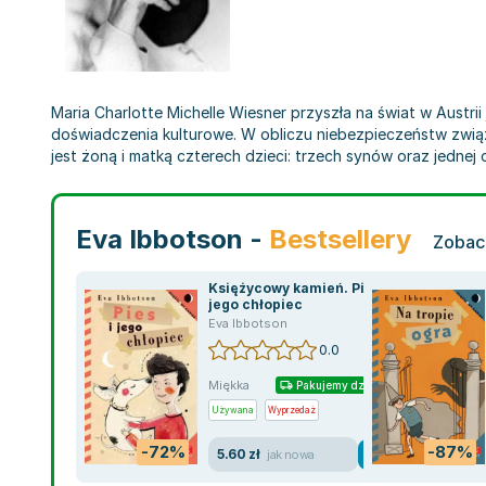
Maria Charlotte Michelle Wiesner przyszła na świat w Austr
doświadczenia kulturowe. W obliczu niebezpieczeństw związ
jest żoną i matką czterech dzieci: trzech synów oraz jednej c
Eva Ibbotson -
Bestsellery
Zobacz
Księżycowy kamień. Pies i
jego chłopiec
Eva Ibbotson
0.0
Miękka
Pakujemy dzisiaj
Używana
Wyprzedaż
-72%
-87%
5.60 zł
jak nowa