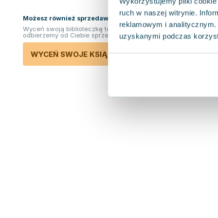
Wykorzystujemy pliki cookie 
ruch w naszej witrynie. Inf
Możesz również sprzedawać ksiązki!
reklamowym i analitycznym. 
Wyceń swoją biblioteczkę teraz. Odkupimy i
odbierzemy od Ciebie sprzedane książki.
uzyskanymi podczas korzysta
WYCEŃ SWOJE KSIĄŻKI