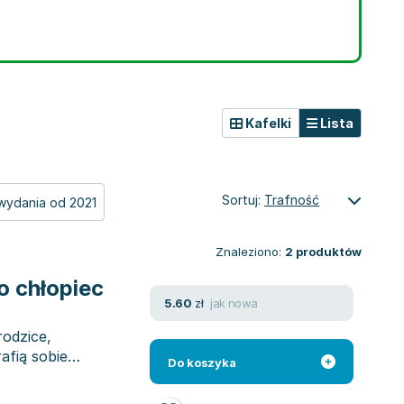
Kafelki
Lista
Sortuj:
Trafność
wydania od 2021
Znaleziono:
2
produktów
o chłopiec
jak nowa
5.60
zł
rodzice,
afią sobie
Do koszyka