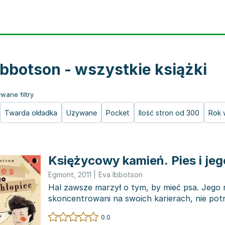
Ibbotson - wszystkie książki
wane filtry
Twarda okładka
Używane
Pocket
Ilość stron od 300
Rok 
Księżycowy kamień. Pies i jeg
Egmont
,
2011
|
Eva Ibbotson
Hal zawsze marzył o tym, by mieć psa. Jego 
skoncentrowani na swoich karierach, nie potr
wyobrazić, jakby można...
0.0