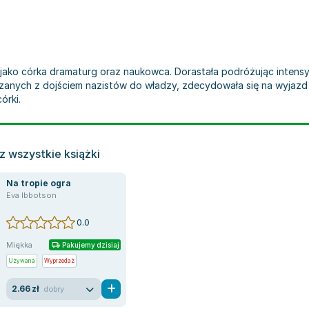
ii jako córka dramaturg oraz naukowca. Dorastała podróżując intens
anych z dojściem nazistów do władzy, zdecydowała się na wyjazd d
órki.
 wszystkie książki
Na tropie ogra
Eva Ibbotson
0.0
Miękka
Pakujemy dzisiaj
Używana
Wyprzedaż
2.66 zł
dobry