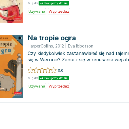
Miękka
Pakujemy dzisiaj
Używana
Wyprzedaż
Na tropie ogra
HarperCollins
,
2012
|
Eva Ibbotson
Czy kiedykolwiek zastanawiałeś się nad tajem
się w Weronie? Zanurz się w renesansowej a
miasta dz...
0.0
Miękka
Pakujemy dzisiaj
Używana
Wyprzedaż