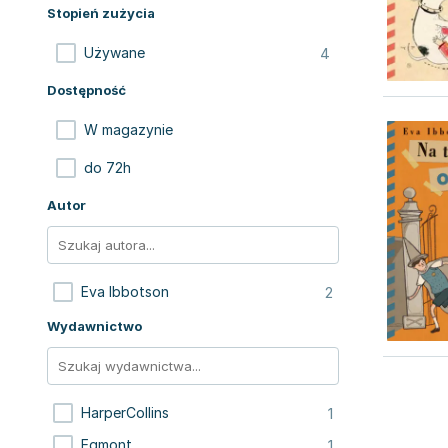
Stopień zużycia
4
Używane
Dostępność
W magazynie
do 72h
Autor
2
Eva Ibbotson
Wydawnictwo
1
HarperCollins
1
Egmont