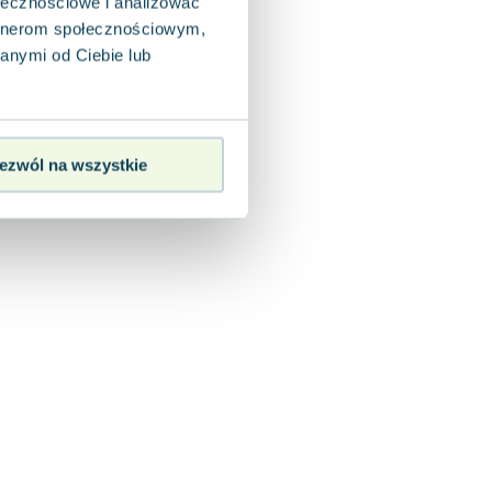
ołecznościowe i analizować
artnerom społecznościowym,
anymi od Ciebie lub
ezwól na wszystkie