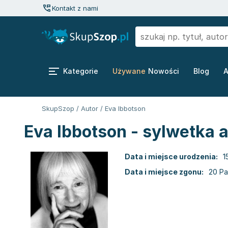
Kontakt z nami
Kategorie
Używane
Nowości
Blog
A
SkupSzop
/
Autor
/
Eva Ibbotson
Eva Ibbotson - sylwetka 
Data i miejsce urodzenia:
1
Data i miejsce zgonu:
20 Pa