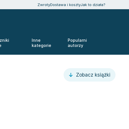
Zwroty
Dostawa i koszty
Jak to działa?
zniki
Inne
Popularni
e
kategorie
autorzy
Zobacz książki