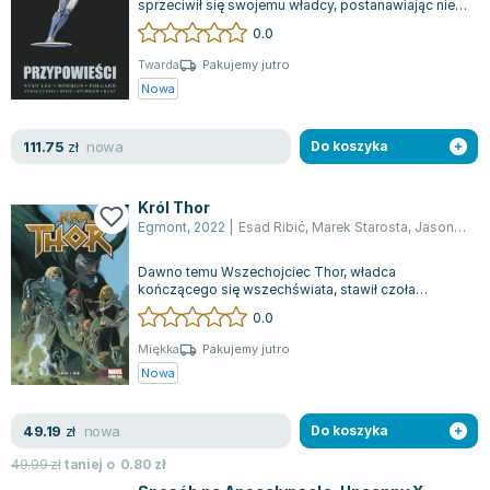
sprzeciwił się swojemu władcy, postanawiając nie
Zygmunt Freud
uczestniczyć w zagładzie Ziemi....
0.0
Agata Passent
Twarda
Pakujemy jutro
Michel Moran
Nowa
Maciej Orłoś
Jo Nesbo
nowa
111.75
zł
Do koszyka
Katarzyna Miller
Antoine de Saint Exupery
Król Thor
Lew Tołstoj
Egmont
,
2022
|
Esad Ribić
,
Marek Starosta
,
Jason
,
Aaro
Mark Twain
Dawno temu Wszechojciec Thor, władca
Marcin Meller
kończącego się wszechświata, stawił czoła
Paulina Młynarska
Gorrowi Bogobójcy, uzbrojonemu w Czarny
0.0
Nekromiecz....
ks. Piotr Pawlukiewicz
Miękka
Pakujemy jutro
Jarosław Sokołowski
Nowa
Piotr Latocha
Michael Scott
nowa
49.19
zł
Do koszyka
Piotr Semka
49.99
zł
taniej o
0.80
zł
Jarosław Iwaszkiewicz