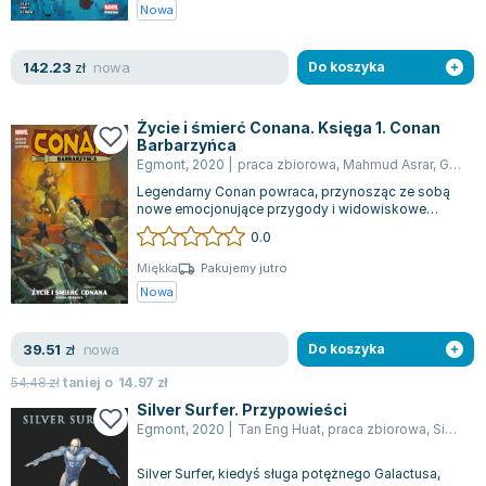
Książki: Psychologia, motywacja
Nauki historyczne - książki
Dan Brown
Nowa
Książki o naukach politycznych dla studentów
Bolesław Prus
Książki do nauk przyrodniczych dla studentów
Clive Cussler
nowa
142.23
zł
Do koszyka
Książki do nauk społecznych dla studentów
Wanda Chotomska
Książki do nauk ścisłych dla studentów
Józef Ignacy Kraszewski
Życie i śmierć Conana. Księga 1. Conan
Prawo - książki dla studentów
Clive Staples Lewis
Barbarzyńca
Egmont
,
2020
|
praca zbiorowa
,
Mahmud Asrar
,
Gerardo Zaffino
Technologia żywności - książki
Martyna Wojciechowska
Legendarny Conan powraca, przynosząc ze sobą
Zarządzanie i marketing - książki
Melissa De la Cruz
nowe emocjonujące przygody i widowiskowe
Nauka języków obcych - książki
Blanka Lipińska
starcia. Życie tego odważnego Cymeryjczyka n...
0.0
Podręczniki dla nauczycieli - metodyka
Jaś Kapela
Miękka
Pakujemy jutro
Repetytoria, testy i materiały pomocnicze
Agatha Christie
Nowa
Witold Gadowski
Jan Pietrzak
nowa
39.51
zł
Do koszyka
Marcin Kowalczyk
54.48
zł
taniej o
14.97
zł
Piotr Zychowicz
Silver Surfer. Przypowieści
Joanna Jabłczyńska
Egmont
,
2020
|
Tan Eng Huat
,
praca zbiorowa
,
Simon Spurrier
Piotr Kościelny
Silver Surfer, kiedyś sługa potężnego Galactusa,
Jan Piński