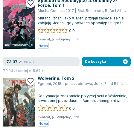
Sposób na Apocalypse'a. Uncanny X-
Joseph Murphy
Force. Tom 1
Mucha Comics
,
2017
|
Rick Remender
,
Rafael Albuquerque
Jan Sztaudynger
Mutanci, znani jako X-Men, przyjęli zasadę, że nie
Aleksander Puszkin
zabijają. Jednak gdy powraca Apocalypse, grożący
Oscar Wilde
zagładą ludzkości, muszą podją...
0.0
Małgorzata Ohme
Twarda
Pakujemy jutro
Maddie Ziegler
Nowa
Leszek Czarnecki
Joanna Racewicz
nowa
73.37
zł
Do koszyka
Maria Seweryn
79.04
zł
taniej o
5.67
zł
Janina Zającówna
Wolverine. Tom 2
Eric Helms
Egmont
,
2018
|
praca zbiorowa
,
Jock
,
Esad Ribić
,
Yanic
Anna Prus (oprac.)
Kontynuacja znakomicie przyjętej serii o Wolverinie,
Nela Mała Reporterka
stworzonej przez Jasona Aarona, znanego również
Agnieszka Maciąg
z takich tytułów jak Punisher...
0.0
Barbara Wrzesińska
Twarda
Pakujemy jutro
Terry Pratchett
Nowa
Virginia Woolf