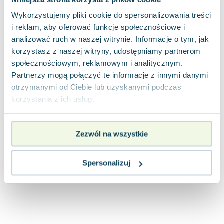
Joseph Murphy
Wykorzystujemy pliki cookie do spersonalizowania treści
Jan Sztaudynger
i reklam, aby oferować funkcje społecznościowe i
Aleksander Puszkin
analizować ruch w naszej witrynie. Informacje o tym, jak
Oscar Wilde
korzystasz z naszej witryny, udostępniamy partnerom
Małgorzata Ohme
społecznościowym, reklamowym i analitycznym.
Maddie Ziegler
Partnerzy mogą połączyć te informacje z innymi danymi
Leszek Czarnecki
otrzymanymi od Ciebie lub uzyskanymi podczas
Joanna Racewicz
korzystania z ich usług.
Maria Seweryn
Janina Zającówna
Zezwól na wszystkie
Eric Helms
Anna Prus (oprac.)
Spersonalizuj
Nela Mała Reporterka
Agnieszka Maciąg
Barbara Wrzesińska
Terry Pratchett
Virginia Woolf