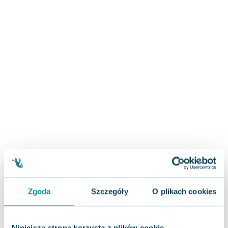
Zygmunt Freud
Agata Passent
Michel Moran
Maciej Orłoś
Jo Nesbo
Katarzyna Miller
Antoine de Saint Exupery
Lew Tołstoj
Mark Twain
Marcin Meller
Paulina Młynarska
ks. Piotr Pawlukiewicz
Jarosław Sokołowski
Piotr Latocha
Zgoda
Szczegóły
O plikach cookies
Michael Scott
Piotr Semka
Jarosław Iwaszkiewicz
Niniejsza strona korzysta z plików cookie