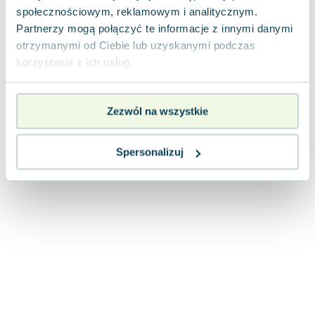
Joseph Murphy
społecznościowym, reklamowym i analitycznym.
Partnerzy mogą połączyć te informacje z innymi danymi
Jan Sztaudynger
otrzymanymi od Ciebie lub uzyskanymi podczas
Aleksander Puszkin
korzystania z ich usług.
Oscar Wilde
Małgorzata Ohme
Maddie Ziegler
Zezwól na wszystkie
Leszek Czarnecki
Joanna Racewicz
Spersonalizuj
Maria Seweryn
Janina Zającówna
Eric Helms
Anna Prus (oprac.)
Nela Mała Reporterka
Agnieszka Maciąg
Barbara Wrzesińska
Terry Pratchett
Virginia Woolf