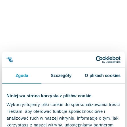
Zygmunt Freud
Agata Passent
Michel Moran
Maciej Orłoś
Jo Nesbo
Katarzyna Miller
Antoine de Saint Exupery
Lew Tołstoj
Mark Twain
Marcin Meller
Zgoda
Szczegóły
O plikach cookies
Paulina Młynarska
ks. Piotr Pawlukiewicz
Jarosław Sokołowski
Niniejsza strona korzysta z plików cookie
Piotr Latocha
Wykorzystujemy pliki cookie do spersonalizowania treści
Michael Scott
i reklam, aby oferować funkcje społecznościowe i
Piotr Semka
analizować ruch w naszej witrynie. Informacje o tym, jak
Jarosław Iwaszkiewicz
korzystasz z naszej witryny, udostępniamy partnerom