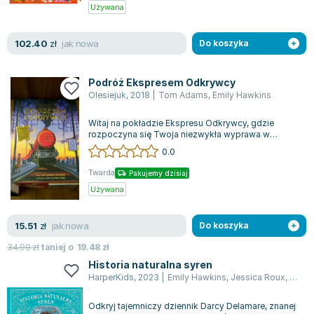
Książki: Psychologia, motywacja
Nauki historyczne - książki
Dan Brown
Używana
Książki o naukach politycznych dla studentów
Bolesław Prus
Książki do nauk przyrodniczych dla studentów
Clive Cussler
jak nowa
102.40
zł
Do koszyka
Książki do nauk społecznych dla studentów
Wanda Chotomska
Książki do nauk ścisłych dla studentów
Józef Ignacy Kraszewski
Podróż Ekspresem Odkrywcy
Prawo - książki dla studentów
Clive Staples Lewis
Olesiejuk
,
2018
|
Tom Adams
,
Emily Hawkins
Technologia żywności - książki
Martyna Wojciechowska
Witaj na pokładzie Ekspresu Odkrywcy, gdzie
Zarządzanie i marketing - książki
Melissa De la Cruz
rozpoczyna się Twoja niezwykła wyprawa w
Nauka języków obcych - książki
Blanka Lipińska
przeszłość. Przygotuj się na rozwikłanie skom...
0.0
Podręczniki dla nauczycieli - metodyka
Jaś Kapela
Twarda
Pakujemy dzisiaj
Repetytoria, testy i materiały pomocnicze
Agatha Christie
Używana
Witold Gadowski
Jan Pietrzak
jak nowa
15.51
zł
Do koszyka
Marcin Kowalczyk
34.99
zł
taniej o
19.48
zł
Piotr Zychowicz
Historia naturalna syren
Joanna Jabłczyńska
HarperKids
,
2023
|
Emily Hawkins
,
Jessica Roux
,
Emilia
Piotr Kościelny
Odkryj tajemniczy dziennik Darcy Delamare, znanej
Jan Piński