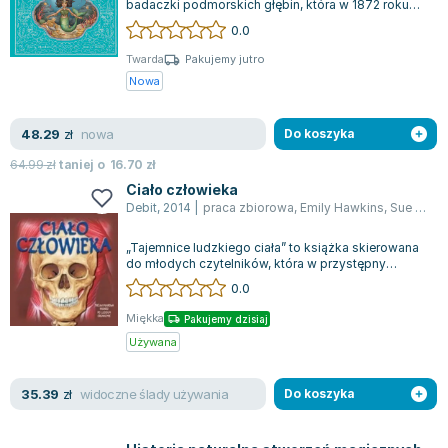
badaczki podmorskich głębin, która w 1872 roku
Zygmunt Freud
wyruszyła w niezwykłą, trzyletnią...
0.0
Agata Passent
Twarda
Pakujemy jutro
Michel Moran
Nowa
Maciej Orłoś
Jo Nesbo
nowa
48.29
zł
Do koszyka
Katarzyna Miller
64.99
zł
taniej o
16.70
zł
Antoine de Saint Exupery
Ciało człowieka
Lew Tołstoj
Debit
,
2014
|
praca zbiorowa
,
Emily Hawkins
,
Sue Harris
Mark Twain
„Tajemnice ludzkiego ciała” to książka skierowana
Marcin Meller
do młodych czytelników, która w przystępny
Paulina Młynarska
sposób odkrywa zawiłości funkcjonowan...
0.0
ks. Piotr Pawlukiewicz
Miękka
Pakujemy dzisiaj
Jarosław Sokołowski
Używana
Piotr Latocha
Michael Scott
widoczne ślady używania
35.39
zł
Do koszyka
Piotr Semka
Jarosław Iwaszkiewicz