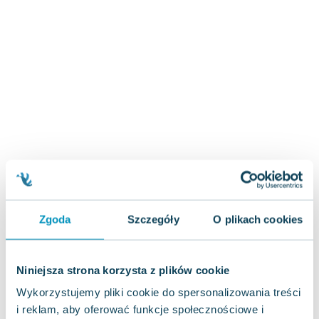
Zygmunt Freud
Agata Passent
Michel Moran
Maciej Orłoś
Jo Nesbo
Katarzyna Miller
Antoine de Saint Exupery
Lew Tołstoj
Mark Twain
Marcin Meller
Paulina Młynarska
ks. Piotr Pawlukiewicz
Zgoda
Szczegóły
O plikach cookies
Jarosław Sokołowski
Piotr Latocha
Niniejsza strona korzysta z plików cookie
Michael Scott
Wykorzystujemy pliki cookie do spersonalizowania treści
Piotr Semka
i reklam, aby oferować funkcje społecznościowe i
Jarosław Iwaszkiewicz