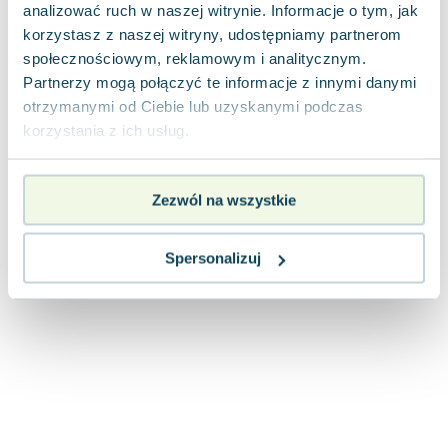
analizować ruch w naszej witrynie. Informacje o tym, jak
Joseph Murphy
korzystasz z naszej witryny, udostępniamy partnerom
Jan Sztaudynger
społecznościowym, reklamowym i analitycznym.
Aleksander Puszkin
Partnerzy mogą połączyć te informacje z innymi danymi
Oscar Wilde
otrzymanymi od Ciebie lub uzyskanymi podczas
Małgorzata Ohme
korzystania z ich usług.
Maddie Ziegler
Leszek Czarnecki
Joanna Racewicz
Zezwól na wszystkie
Maria Seweryn
Janina Zającówna
Spersonalizuj
Eric Helms
Anna Prus (oprac.)
Nela Mała Reporterka
Agnieszka Maciąg
Barbara Wrzesińska
Terry Pratchett
Virginia Woolf