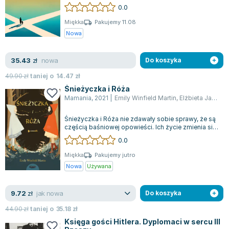
w społeczeństwie. Młoda Maya, stają...
0.0
Joseph Murphy
Jan Sztaudynger
Miękka
Pakujemy 11.08
Nowa
Aleksander Puszkin
Oscar Wilde
nowa
35.43
Małgorzata Ohme
zł
Do koszyka
Maddie Ziegler
49.90
zł
taniej o
14.47
zł
Leszek Czarnecki
Śnieżyczka i Róża
Mamania
,
2021
|
Emily Winfield Martin
,
Elżbieta Janota
,
Joanna Racewicz
Maria Seweryn
Śnieżyczka i Róża nie zdawały sobie sprawy, że są
Janina Zającówna
częścią baśniowej opowieści. Ich życie zmienia się
diametralnie, gdy tajemnicze...
0.0
Eric Helms
Anna Prus (oprac.)
Miękka
Pakujemy jutro
Nowa
Używana
Nela Mała Reporterka
Agnieszka Maciąg
jak nowa
9.72
Barbara Wrzesińska
zł
Do koszyka
Terry Pratchett
44.90
zł
taniej o
35.18
zł
Virginia Woolf
Księga gości Hitlera. Dyplomaci w sercu III