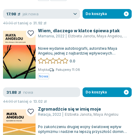
Zygmunt Freud
jak nowa
17.98
Agata Passent
zł
Do koszyka
Michel Moran
49.90
zł
taniej o
31.92
zł
Maciej Orłoś
Wiem, dlaczego w klatce śpiewa ptak
Mamania
,
2022
|
Elżbieta Janota
,
Maya Angelou
,
praca
Jo Nesbo
Katarzyna Miller
Nowe wydanie autobiografii, autorstwa Maya
Antoine de Saint Exupery
Angelou, jednej z najbardziej wpływowych
afroamerykańskich pisarek i poetek XX wieku, z...
0.0
Lew Tołstoj
Mark Twain
Miękka
Pakujemy 11.08
Nowa
Marcin Meller
Paulina Młynarska
nowa
31.88
ks. Piotr Pawlukiewicz
zł
Do koszyka
Jarosław Sokołowski
44.90
zł
taniej o
13.02
zł
Piotr Latocha
Zgromadźcie się w imię moje
Relacja
,
2022
|
Elżbieta Janota
,
Maya Angelou
Michael Scott
Piotr Semka
Po zakończeniu drugiej wojny światowej wpływ
Jarosław Iwaszkiewicz
optymizmu i nadziei na lepszą przyszłość dominuje