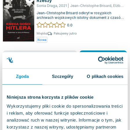
Rzeszy
Lorraine Warren
Sonia Draga
,
2021
|
Jean-Christophe Brisard
,
Elżbieta Janota
Ajahn Brahm
Jean-Christophe Brisard odkrył w rosyjskich
Lucinda Riley
archiwach wojskowych istotny dokument z czasów
II wojny światowej: księgę gości Hitler...
0.0
Jacek Walkiewicz
Miękka
Pakujemy jutro
Nowa
nowa
34.94
zł
Do koszyka
42.90
zł
taniej o
7.96
zł
Zgoda
Szczegóły
O plikach cookies
Niniejsza strona korzysta z plików cookie
Wykorzystujemy pliki cookie do spersonalizowania treści
i reklam, aby oferować funkcje społecznościowe i
analizować ruch w naszej witrynie. Informacje o tym, jak
korzystasz z naszej witryny, udostępniamy partnerom