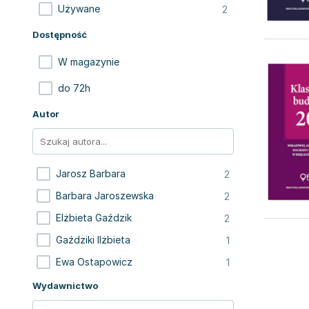
2
Używane
Dostępność
W magazynie
do 72h
Autor
2
Jarosz Barbara
2
Barbara Jaroszewska
2
Elżbieta Gaździk
1
Gaździki Ilżbieta
1
Ewa Ostapowicz
Wydawnictwo