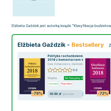
Elżbieta Gaździk jest autorką książki "Klasyfikacja budżetowa
Elżbieta Gaździk -
Bestsellery
Z
Polityka rachunkowości
2018 z komentarzem do
planu kont dla jednostek
Ewa Ostapowicz
,
Gaździki Ilżbieta
,
Elżbieta Ga
budżetowych
0.0
Miękka
Pakujemy dzisiaj
Używana
Wyprzedaż
-79%
-72%
30.50 zł
jak nowa