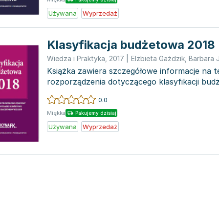
Używana
Wyprzedaż
Klasyfikacja budżetowa 2018
Wiedza i Praktyka
,
2017
|
Elżbieta Gaździk
,
Barbara 
Książka zawiera szczegółowe informacje na 
rozporządzenia dotyczącego klasyfikacji bud
praktycznymi przykładam...
0.0
Miękka
Pakujemy dzisiaj
Używana
Wyprzedaż