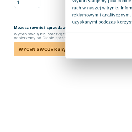
Wykorzystujemy pliki cookie 
ruch w naszej witrynie. Inf
reklamowym i analitycznym. 
uzyskanymi podczas korzysta
Możesz również sprzedawać ksiązki!
Wyceń swoją biblioteczkę teraz. Odkupimy i
odbierzemy od Ciebie sprzedane książki.
WYCEŃ SWOJE KSIĄŻKI