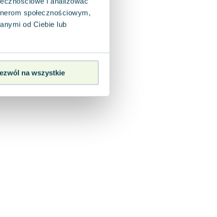
ołecznościowe i analizować
artnerom społecznościowym,
anymi od Ciebie lub
ezwól na wszystkie