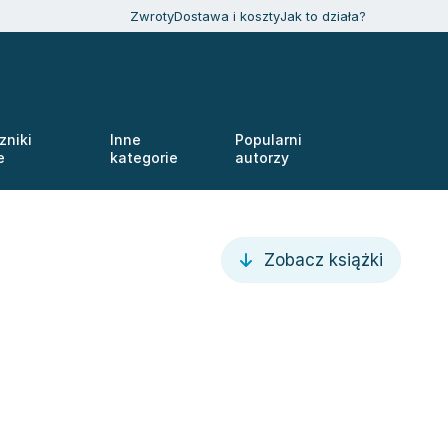
Zwroty
Dostawa i koszty
Jak to działa?
zniki
Inne
Popularni
e
kategorie
autorzy
Zobacz książki