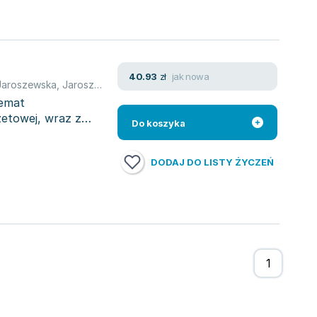
jak nowa
40.93
zł
Jaroszewska
,
Jarosz Barbara
temat
żetowej, wraz z
Do koszyka
DODAJ DO LISTY ŻYCZEŃ