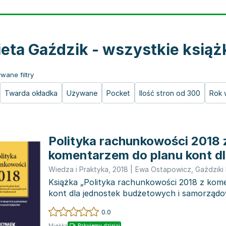
ieta Gaździk - wszystkie książ
wane filtry
Twarda okładka
Używane
Pocket
Ilość stron od 300
Rok 
Polityka rachunkowości 2018 
komentarzem do planu kont dl
budżetowych
Wiedza i Praktyka
,
2018
|
Ewa Ostapowicz
,
Gaździki 
Książka „Polityka rachunkowości 2018 z kom
kont dla jednostek budżetowych i samorząd
budżetowych” t...
0.0
Miękka
Pakujemy dzisiaj