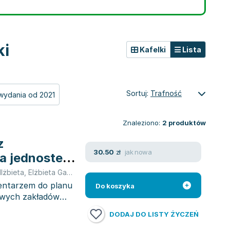
ki
Kafelki
Lista
Sortuj:
Trafność
wydania od 2021
Znaleziono:
2
produktów
z
jak nowa
30.50
zł
a jednostek
Ilżbieta
,
Elżbieta Gaździk
,
Barbara Jaroszewska
,
Jarosz Barbara
entarzem do planu
Do koszyka
owych zakładów
DODAJ DO LISTY ŻYCZEŃ