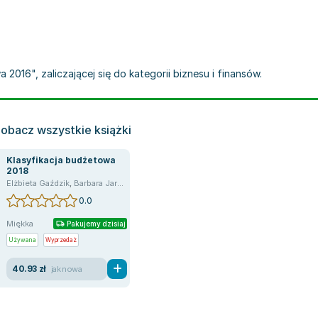
 2016", zaliczającej się do kategorii biznesu i finansów.
obacz wszystkie książki
Klasyfikacja budżetowa
2018
ździk
Elżbieta Gaździk
,
Barbara Jaroszewska
,
Barbara Jaroszewska
,
Jarosz Barbara
,
Jarosz Barbara
0.0
Miękka
Pakujemy dzisiaj
Używana
Wyprzedaż
40.93 zł
jak nowa